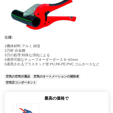
仕様:
1機体材料:アルミ 鋳造
2刃材:合金鋼
3刃の処理:特殊な消化による
4適用可能なチューブオーダーダース:6~42mm
5適用されるプラスチック管:PU,PA,PE,PVC,ゴムホースなど
空気の空気付属品
空気のオートメーションの補助者
空気圧コンポーネント
最高の価格で