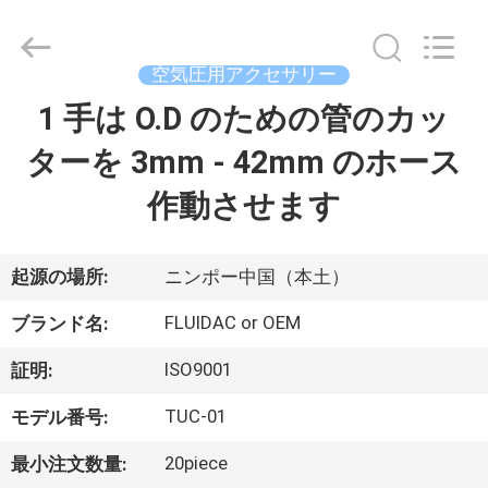
弁
supplier.
Copyright
©
空気圧用アクセサリー
2013
-
2026
1 手は O.D のための管のカッ
家
FENGHUA
FLUID
AUTOMATIC
ターを 3mm - 42mm のホース
CONTROL
CO.,LTD.
プ
All
作動させます
Rights
Reserved.
ロ
ダ
起源の場所:
ニンポー中国（本土）
ク
FLUIDAC or OEM
ブランド名:
ト
ISO9001
証明:
TUC-01
モデル番号:
ビ
20piece
最小注文数量: