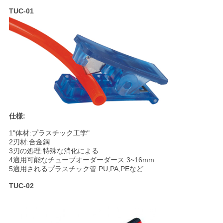
し
TUC-01
な
さ
い
VR
SHOW
仕様:
1"体材:プラスチック工学"
地
2刃材:合金鋼
3刃の処理:特殊な消化による
4適用可能なチューブオーダーダース:3~16mm
図
5適用されるプラスチック管:PU,PA,PEなど
TUC-02
PRIVACY
POLICY