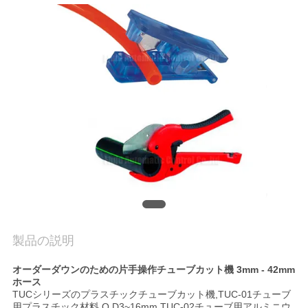
旅
行
品
質
管
理
私
達
製品の説明
に
オーダーダウンのための片手操作チューブカット機 3mm - 42mm
ホース
連
TUCシリーズのプラスチックチューブカット機,TUC-01チューブ
用プラスチック材料 O.D3~16mm,TUC-02チューブ用アルミニウ