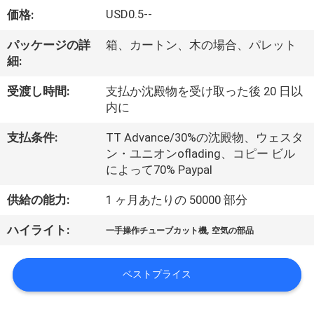
デ
USD0.5--
価格:
オ
パッケージの詳
箱、カートン、木の場合、パレット
細:
私
受渡し時間:
支払か沈殿物を受け取った後 20 日以
達
内に
に
支払条件:
TT Advance/30%の沈殿物、ウェスタ
ン・ユニオンoflading、コピー ビル
つ
によって70% Paypal
い
供給の能力:
1 ヶ月あたりの 50000 部分
て
,
ハイライト:
一手操作チューブカット機
空気の部品
工
ベストプライス
場