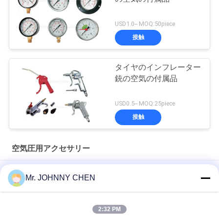
USD1.0-- MOQ:50piece
接触
タイヤのインフレーター
銃の空気の付属品
USD0.5-- MOQ:25piece
接触
空気圧用アクセサリー
-76cmHG - 1500Psi 圧縮気圧計 40mm-150mm ダイヤルサイズ
Mr. JOHNNY CHEN
スプリングオープンタイプ1.35Mpa RSVブラス安全バルブ 1/8"
- 2" PT 空気圧縮機
2:32 PM