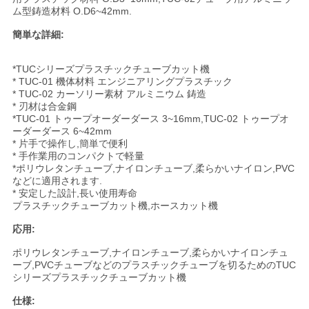
絡
ム型鋳造材料 O.D6~42mm.
簡単な詳細:
し
な
*TUCシリーズプラスチックチューブカット機
* TUC-01 機体材料 エンジニアリングプラスチック
さ
* TUC-02 カーソリー素材 アルミニウム 鋳造
* 刃材は合金鋼
*TUC-01 トゥープオーダーダース 3~16mm,TUC-02 トゥープオ
い
ーダーダース 6~42mm
* 片手で操作し,簡単で便利
* 手作業用のコンパクトで軽量
*ポリウレタンチューブ,ナイロンチューブ,柔らかいナイロン,PVC
引
などに適用されます.
* 安定した設計,長い使用寿命
用
プラスチックチューブカット機,ホースカット機
を
応用:
要
ポリウレタンチューブ,ナイロンチューブ,柔らかいナイロンチュ
ーブ,PVCチューブなどのプラスチックチューブを切るためのTUC
シリーズプラスチックチューブカット機
求
仕様: