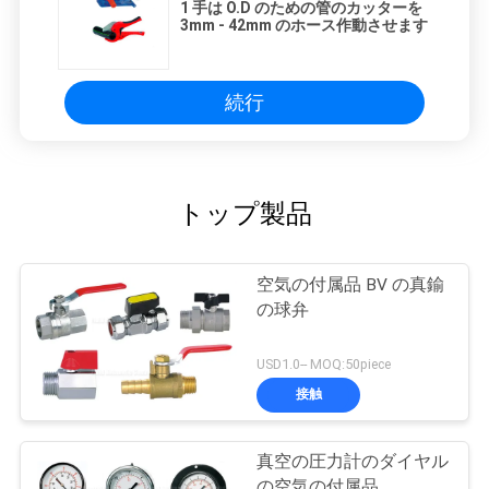
1 手は O.D のための管のカッターを
3mm - 42mm のホース作動させます
続行
トップ製品
空気の付属品 BV の真鍮
の球弁
USD1.0-- MOQ:50piece
接触
真空の圧力計のダイヤル
の空気の付属品