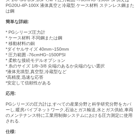
絡
PG20U-4P-100X 液体真空と冷蔵型.ケース材料 ステンレス鋼また
は鋼
し
簡単な詳細:
な
* PGシリーズ圧力計
* ケース材料 不同鋼または鋼
さ
* 移動材料の銅
*ダイヤルサイズ 40mm~150mm
い
* 圧力範囲 -76cmHG~1500PSI
* 柔軟な接続モデルオプション
* 糸のサイズ 1/8~3/8 尖端のあるか尖端のない選択
*液体充填型,真空型,冷蔵型など
引
*高精度,迅速な応答
*安定して信頼性がある
用
応用:
を
PGシリーズの圧力計は,すべての産業分野と科学研究分野をカバ
ーし,暖房パイプネットワーク,石油とガス輸送,水とガス供給,車両
要
のメンテナンス特に工業用制御システムにおける圧力測定に使用
される.
求
仕様: