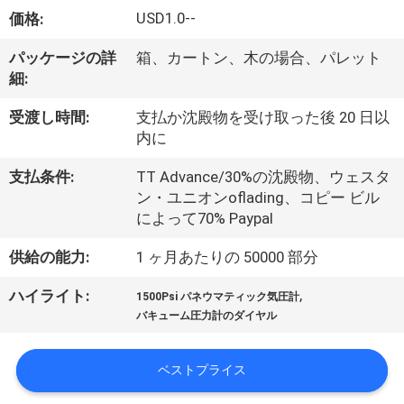
デ
USD1.0--
価格:
オ
パッケージの詳
箱、カートン、木の場合、パレット
細:
私
受渡し時間:
支払か沈殿物を受け取った後 20 日以
達
内に
に
支払条件:
TT Advance/30%の沈殿物、ウェスタ
ン・ユニオンoflading、コピー ビル
つ
によって70% Paypal
い
供給の能力:
1 ヶ月あたりの 50000 部分
て
,
ハイライト:
1500Psi パネウマティック気圧計
バキューム圧力計のダイヤル
工
ベストプライス
場