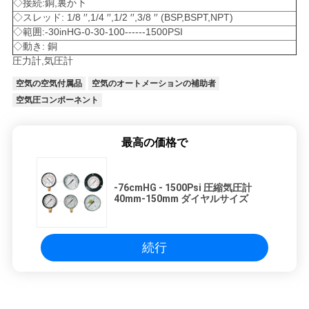
◇接続:銅,裏か下
◇スレッド: 1/8 ′′,1/4 ′′,1/2 ′′,3/8 ′′ (BSP,BSPT,NPT)
◇範囲:-30inHG-0-30-100------1500PSI
◇動き: 銅
圧力計,気圧計
空気の空気付属品
空気のオートメーションの補助者
空気圧コンポーネント
最高の価格で
-76cmHG - 1500Psi 圧縮気圧計
40mm-150mm ダイヤルサイズ
続行