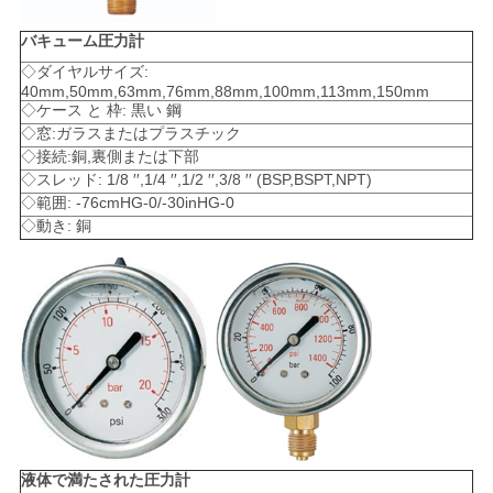
バキューム圧力計
◇ダイヤルサイズ:
40mm,50mm,63mm,76mm,88mm,100mm,113mm,150mm
◇ケース と 枠: 黒い 鋼
◇窓:ガラスまたはプラスチック
◇接続:銅,裏側または下部
◇スレッド: 1/8 ′′,1/4 ′′,1/2 ′′,3/8 ′′ (BSP,BSPT,NPT)
◇範囲: -76cmHG-0/-30inHG-0
◇動き: 銅
液体で満たされた圧力計