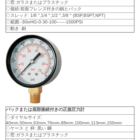
◇窓:ガラスまたはプラスチック
◇接続:前面フレンズ付きの銅とバック
◇スレッド: 1/8 ′′,1/4 ′′,1/2 ′′,3/8 ′′ (BSP,BSPT,NPT)
◇範囲:-30inHG-0-30-100------1500PSI
◇動き: 銅
バックまたは底部接続付きの正規圧力計
◇ダイヤルサイズ:
40mm,50mm,63mm,76mm,88mm,100mm,113mm,150mm
◇ケース と 枠: 黒い 鋼
◇窓:ガラスまたはプラスチック