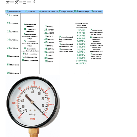
し
オーダーコード
な
さ
い
VR
SHOW
地
図
PRIVACY
POLICY