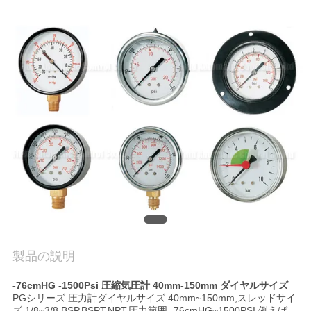
旅
行
品
質
管
理
私
達
製品の説明
に
-76cmHG -1500Psi 圧縮気圧計 40mm-150mm ダイヤルサイズ
連
PGシリーズ 圧力計ダイヤルサイズ 40mm~150mm,スレッドサイ
ズ 1/8~3/8 BSP,BSPT,NPT.圧力範囲 -76cmHG~1500PSI 例えば