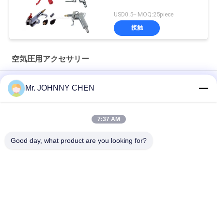
USD0.5-- MOQ:25piece
接触
空気圧用アクセサリー
-76cmHG - 1500Psi 圧縮気圧計 40mm-150mm ダイヤルサイズ
Mr. JOHNNY CHEN
スプリングオープンタイプ1.35Mpa RSVブラス安全バルブ 1/8"
- 2" PT 空気圧縮機
7:37 AM
空気の空気塵払い銃およびタイヤのインフレーター銃 1/4" PT
Good day, what product are you looking for?
人気カテゴリ
すべて
ソレノイド-作動さ
2 つの方法空気の電
せた方向制御弁
磁弁
酸素のコンセントレ