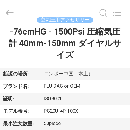
弁
supplier.
Copyright
©
空気圧用アクセサリー
2013
-
2026
-76cmHG - 1500Psi 圧縮気圧
家
FENGHUA
FLUID
AUTOMATIC
計 40mm-150mm ダイヤルサ
CONTROL
CO.,LTD.
プ
All
イズ
Rights
Reserved.
ロ
ダ
起源の場所:
ニンポー中国（本土）
ク
FLUIDAC or OEM
ブランド名:
ト
ISO9001
証明:
PG20U-4P-100X
モデル番号:
ビ
50piece
最小注文数量: