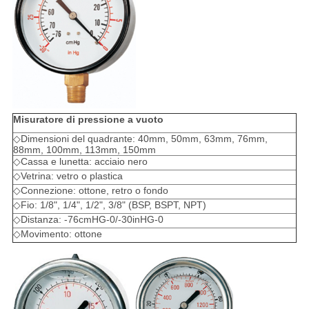
Misuratore di pressione a vuoto
◇Dimensioni del quadrante: 40mm, 50mm, 63mm, 76mm,
88mm, 100mm, 113mm, 150mm
◇Cassa e lunetta: acciaio nero
◇Vetrina: vetro o plastica
◇Connezione: ottone, retro o fondo
◇Fio: 1/8", 1/4", 1/2", 3/8" (BSP, BSPT, NPT)
◇Distanza: -76cmHG-0/-30inHG-0
◇Movimento: ottone