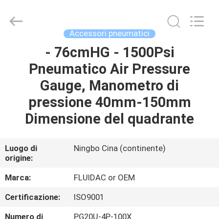
-
2026
FENGHUA
FLUID
AUTOMATIC
Accessori pneumatici
CONTROL
CO.,LTD.
- 76cmHG - 1500Psi
CASA
All
Rights
Reserved.
Pneumatico Air Pressure
PRODOTTI
Gauge, Manometro di
pressione 40mm-150mm
VIDEO
Dimensione del quadrante
CIRCA
Luogo di
Ningbo Cina (continente)
origine:
NOI
Marca:
FLUIDAC or OEM
GIRO
Certificazione:
ISO9001
DELLA
Numero di
PG20U-4P-100X