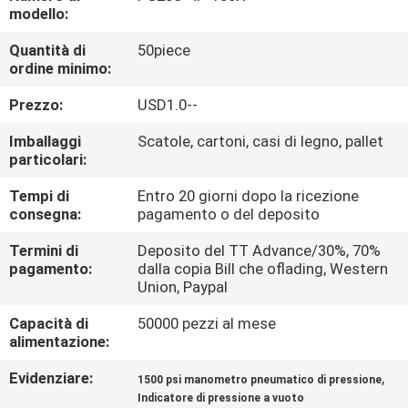
FABBRICA
modello:
Quantità di
50piece
CONTROLLO
ordine minimo:
DI
Prezzo:
USD1.0--
QUALITÀ
Imballaggi
Scatole, cartoni, casi di legno, pallet
particolari:
CONTATTICI
Tempi di
Entro 20 giorni dopo la ricezione
consegna:
pagamento o del deposito
RICHIEDA
Termini di
Deposito del TT Advance/30%, 70%
pagamento:
dalla copia Bill che oflading, Western
UNA
Union, Paypal
CITAZIONE
Capacità di
50000 pezzi al mese
alimentazione:
VR
Evidenziare:
,
1500 psi manometro pneumatico di pressione
SHOW
Indicatore di pressione a vuoto