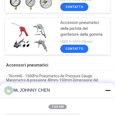
CONTATTO
Accessori pneumatici
della pistola del
gonfiatore della gomma
USD0.5-- MOQ:25piece
CONTATTO
Accessori pneumatici
- 76cmHG - 1500Psi Pneumatico Air Pressure Gauge,
Manometro di pressione 40mm-150mm Dimensione del
quadrante
Mr. JOHNNY CHEN
Valvola di sicurezza in ottone RSV di tipo a molla aperta
1.35Mpa 1/8" - 2" PT per compressore d'aria
7:20 AM
Pistola pneumatica dello spolveratore dell'aria e pistola 1/4"
del gonfiatore della gomma pinta