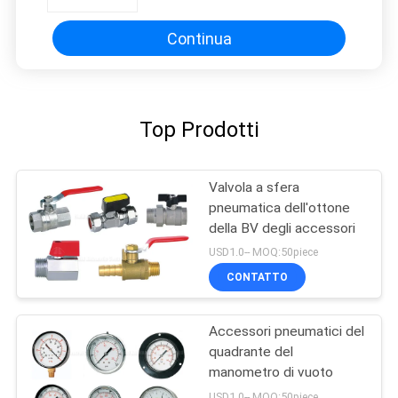
Dimensione del quadrante
Continua
Top Prodotti
Valvola a sfera
pneumatica dell'ottone
della BV degli accessori
USD1.0-- MOQ:50piece
CONTATTO
Accessori pneumatici del
quadrante del
manometro di vuoto
USD1.0-- MOQ:50piece