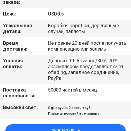
заказа:
ПРОВЕРКА
Цена:
USD0.5--
КАЧЕСТВА
Упаковывая
Коробки, коробки, деревянные
детали:
случаи, паллеты
СВЯЖИТЕСЬ
Время
Не познее 20 дней после получать
доставки:
компенсацию или залемь
МЫ
Условия
Депозит TT Advance/30%, 70%
оплаты:
экземпляром представляет счет
СПРОСИТЕ
oflading, западное соединение,
PayPal
ЦИТАТУ
Поставка
50000 частей в месяц
способности:
VR
SHOW
Высокий свет:
,
Одноручный резач труб
Пневматический компонент
КАРТА