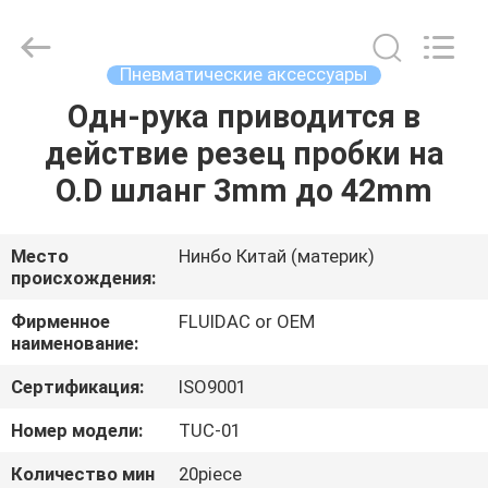
-
2026
FENGHUA
FLUID
AUTOMATIC
Пневматические аксессуары
CONTROL
CO.,LTD.
All
Одн-рука приводится в
ДОМ
Rights
Reserved.
действие резец пробки на
ПРОДУКТЫ
O.D шланг 3mm до 42mm
РОЛИКИ
Место
Нинбо Китай (материк)
происхождения:
О
Фирменное
FLUIDAC or OEM
наименование:
НАС
Сертификация:
ISO9001
ПУТЕШЕСТВИЕ
Номер модели:
TUC-01
ФАБРИКИ
Количество мин
20piece