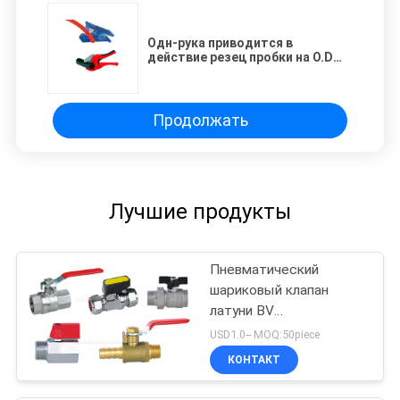
Одн-рука приводится в
действие резец пробки на O.D
шланг 3mm до 42mm
Продолжать
Лучшие продукты
Пневматический
шариковый клапан
латуни BV
вспомогательного
USD1.0-- MOQ:50piece
оборудования
КОНТАКТ