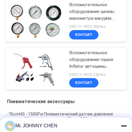
Вспомогательное
оборудование шкалы
манометра вакуума
пневматическое
USD1.0-- MOQ:50piece
КОНТАКТ
Вспомогательное
оборудование пушки
Inflator автошины
пневматическое
USD0.5-- MOQ:25piece
КОНТАКТ
Пневматические аксессуары
-76cmHG - 1500Psi Пневматический датчик давления
воздуха, Манометр давления 40mm-150mm
Mr. JOHNNY CHEN
Пролет открытый тип 1.35Mpa RSV медный клапан