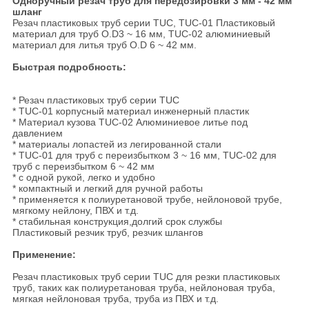
Одноручный резач труб для передозировки 3 мм - 42 мм
шланг
Резач пластиковых труб серии TUC, TUC-01 Пластиковый
материал для труб O.D3 ~ 16 мм, TUC-02 алюминиевый
материал для литья труб O.D 6 ~ 42 мм.
Быстрая подробность:
* Резач пластиковых труб серии TUC
* TUC-01 корпусный материал инженерный пластик
* Материал кузова TUC-02 Алюминиевое литье под
давлением
* материалы лопастей из легированной стали
* TUC-01 для труб с переизбытком 3 ~ 16 мм, TUC-02 для
труб с переизбытком 6 ~ 42 мм
* с одной рукой, легко и удобно
* компактный и легкий для ручной работы
* применяется к полиуретановой трубе, нейлоновой трубе,
мягкому нейлону, ПВХ и т.д.
* стабильная конструкция,долгий срок службы
Пластиковый резчик труб, резчик шлангов
Применение:
Резач пластиковых труб серии TUC для резки пластиковых
труб, таких как полиуретановая труба, нейлоновая труба,
мягкая нейлоновая труба, труба из ПВХ и т.д.