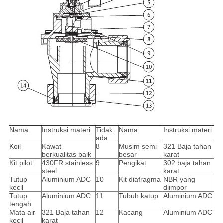
Nama
Instruksi materi
Tidak
Nama
Instruksi materi
ada
Koil
Kawat
8
Musim semi
321 Baja tahan
berkualitas baik
besar
karat
Kit pilot
430FR stainless
9
Pengikat
302 baja tahan
steel
karat
Tutup
Aluminium ADC
10
Kit diafragma
NBR yang
kecil
diimpor
Tutup
Aluminium ADC
11
Tubuh katup
Aluminium ADC
tengah
Mata air
321 Baja tahan
12
Kacang
Aluminium ADC
kecil
karat