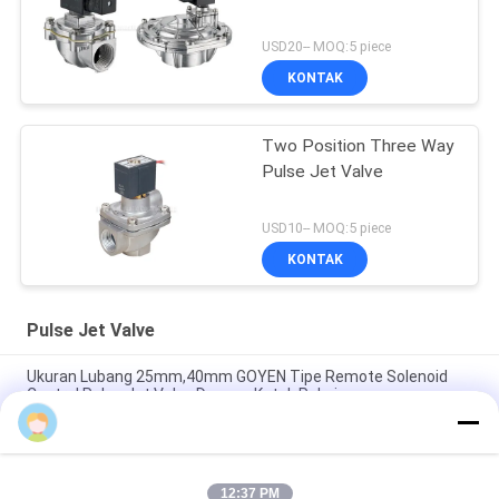
USD20-- MOQ:5 piece
KONTAK
Two Position Three Way
Pulse Jet Valve
USD10-- MOQ:5 piece
KONTAK
Pulse Jet Valve
Ukuran Lubang 25mm,40mm GOYEN Tipe Remote Solenoid
Control Pulse Jet Valve Dengan Kotak Pakaian
Flange Type Remote Solenoid Pulse Jet Valve , Right Angle
Pulse Control Valve
12:37 PM