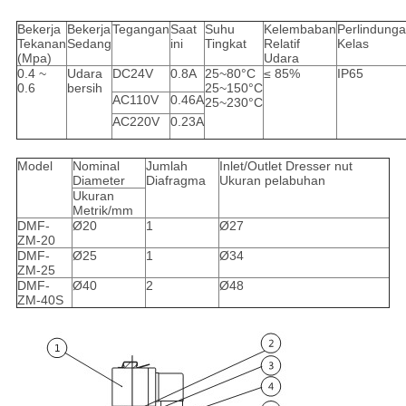
Bekerja
Bekerja
Tegangan
Saat
Suhu
Kelembaban
Perlindung
Tekanan
Sedang
ini
Tingkat
Relatif
Kelas
(Mpa)
Udara
0.4 ~
Udara
DC24V
0.8A
25~80°C
≤ 85%
IP65
0.6
bersih
25~150°C
AC110V
0.46A
25~230°C
AC220V
0.23A
Model
Nominal
Jumlah
Inlet/Outlet Dresser nut
Diameter
Diafragma
Ukuran pelabuhan
Ukuran
Metrik/mm
DMF-
Ø20
1
Ø27
ZM-20
DMF-
Ø25
1
Ø34
ZM-25
DMF-
Ø40
2
Ø48
ZM-40S