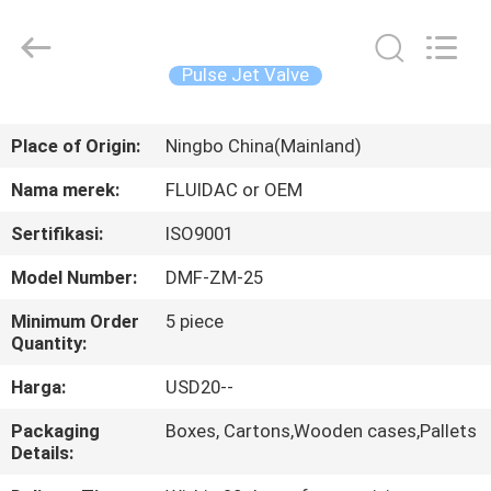
2026
FENGHUA
FLUID
AUTOMATIC
CONTROL
Pulse Jet Valve
CO.,LTD.
All
Rights
RUMAH
Reserved.
Place of Origin:
Ningbo China(Mainland)
PRODUK
Nama merek:
FLUIDAC or OEM
Sertifikasi:
ISO9001
VIDEO
Model Number:
DMF-ZM-25
TENTANG
Minimum Order
5 piece
Quantity:
KAMI
Harga:
USD20--
TUR
Packaging
Boxes, Cartons,Wooden cases,Pallets
Details:
PABRIK