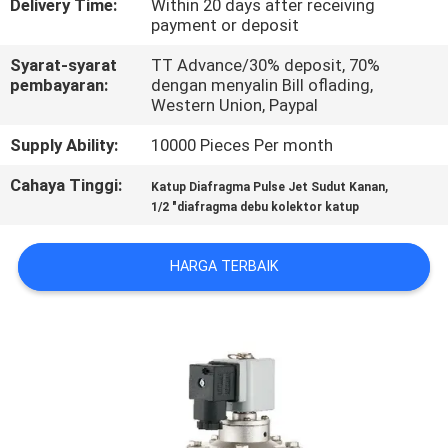
Delivery Time:
Within 20 days after receiving
payment or deposit
KONTROL
Syarat-syarat
TT Advance/30% deposit, 70%
KUALITAS
pembayaran:
dengan menyalin Bill oflading,
Western Union, Paypal
HUBUNGI
Supply Ability:
10000 Pieces Per month
KAMI
Cahaya Tinggi:
,
Katup Diafragma Pulse Jet Sudut Kanan
1/2 "diafragma debu kolektor katup
PERMINTAAN
HARGA TERBAIK
PENAWARAN
VR
SHOW
SITEMAP