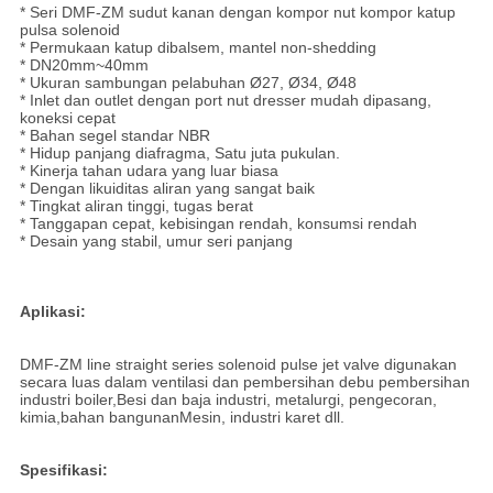
* Seri DMF-ZM sudut kanan dengan kompor nut kompor katup
pulsa solenoid
* Permukaan katup dibalsem, mantel non-shedding
* DN20mm~40mm
* Ukuran sambungan pelabuhan Ø27, Ø34, Ø48
* Inlet dan outlet dengan port nut dresser mudah dipasang,
koneksi cepat
* Bahan segel standar NBR
* Hidup panjang diafragma, Satu juta pukulan.
* Kinerja tahan udara yang luar biasa
* Dengan likuiditas aliran yang sangat baik
* Tingkat aliran tinggi, tugas berat
* Tanggapan cepat, kebisingan rendah, konsumsi rendah
* Desain yang stabil, umur seri panjang
Aplikasi:
DMF-ZM line straight series solenoid pulse jet valve digunakan
secara luas dalam ventilasi dan pembersihan debu pembersihan
industri boiler,Besi dan baja industri, metalurgi, pengecoran,
kimia,bahan bangunanMesin, industri karet dll.
Spesifikasi: