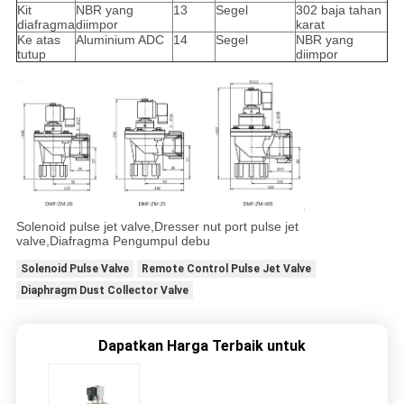
Kit
NBR yang
13
Segel
302 baja tahan
diafragma
diimpor
karat
Ke atas
Aluminium ADC
14
Segel
NBR yang
tutup
diimpor
Solenoid pulse jet valve,Dresser nut port pulse jet
valve,Diafragma Pengumpul debu
Solenoid Pulse Valve
Remote Control Pulse Jet Valve
Diaphragm Dust Collector Valve
Dapatkan Harga Terbaik untuk