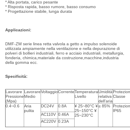
* Alta portata, carico pesante
* Risposta rapida, basso rumore, basso consumo
* Progettazione stabile, lunga durata
Applicazioni:
DMF-ZM serie linea retta valvola a getto a impulso solenoide
utilizzata ampiamente nella ventilazione e nella depurazione di
polveri di bollieri industriali, ferro e acciaio industriali, metallurgia,
fonderia, chimica,materiale da costruzione,macchine,industria
della gomma ecc.
Specificità:
Lavorare
Lavorare
Voltaggio
Corrente
Temperatura
Umidità
Protezio
Pressione
Medio
Livello
relativa
Classe
(Mpa)
dell'aria
0.4~0.6
Aria
DC24V
0.8A
¥ 25~80°C ¥
≤ 85%
Protezio
pulita
25~150°C ¥
IP65
AC110V
0.46A
25~230°C
AC220V
0.23A