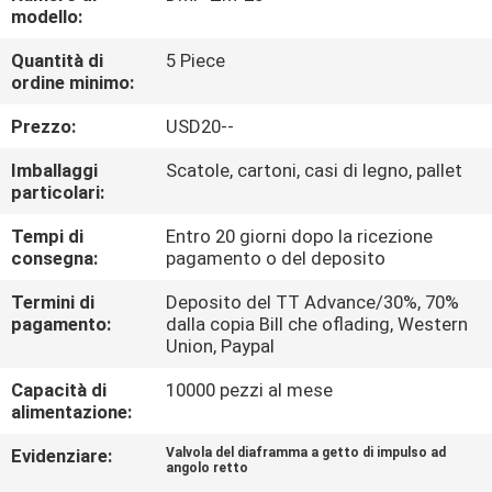
FABBRICA
modello:
Quantità di
5 Piece
CONTROLLO
ordine minimo:
DI
Prezzo:
USD20--
QUALITÀ
Imballaggi
Scatole, cartoni, casi di legno, pallet
particolari:
CONTATTICI
Tempi di
Entro 20 giorni dopo la ricezione
consegna:
pagamento o del deposito
RICHIEDA
Termini di
Deposito del TT Advance/30%, 70%
pagamento:
dalla copia Bill che oflading, Western
UNA
Union, Paypal
CITAZIONE
Capacità di
10000 pezzi al mese
alimentazione:
VR
Evidenziare:
Valvola del diaframma a getto di impulso ad
angolo retto
SHOW
,