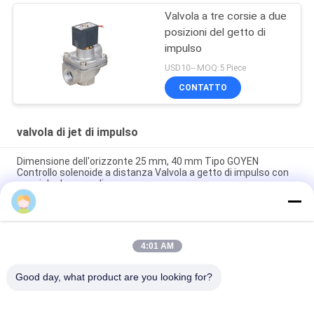
Valvola a tre corsie a due
posizioni del getto di
impulso
USD10-- MOQ:5 Piece
CONTATTO
valvola di jet di impulso
Dimensione dell'orizzonte 25 mm, 40 mm Tipo GOYEN
Controllo solenoide a distanza Valvola a getto di impulso con
nocciolo da comodino
Tipo valvola a distanza del getto di impulso del solenoide,
valvola di regolazione della flangia ad angolo retto di impulso
4:01 AM
Goyen 0.6Mpa Valvola a getto a impulso a linea a diaframma,
Valvola a getto a impulso a distanza
Good day, what product are you looking for?
Categorie popolari
Tutti