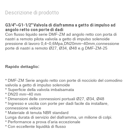
Descrizione di prodotto
G3/4"~G1-1/2" Valvola di diaframma a getto di impulso ad
angolo retto con porte di dadi
Con flusso liquido serie DMF-ZM ad angolo retto con porta di
nastri a remoto pilota valvola a getto di impulso solenoide
pressione di lavoro 0,4~0,6Mpa,DN20mm~40mm,connessione
porte di nastri a remoto Ø27, Ø34, Ø48 e.g DMF-ZM-25
Rapido dettaglio:
* DMF-ZM Serie angolo retto con porte di nocciolo del comodino
valvola a getto di impulso solenoide
* Superficie della valvola imbalsamata
* DN20 mm~40 mm
* Dimensioni delle connessioni portuali Ø27, Ø34, Ø48
* Ingresso e uscita con porte per dadi facile da installare,
connessione veloce
* Materiale di tenuta NBR standard
Lunga durata di servizio del diaframma, un milione di colpi.
* Performance a prova d'aria eccezionale
* Con eccellente liquidità di flusso