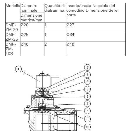
Modello
Diametro
Quantità di
Inserta/uscita Nocciolo del
nominale
diaframma
comodino Dimensione delle
porte
Dimensione
metrica/mm
DMF-
Ø20
1
Ø27
ZM-20
DMF-
Ø25
1
Ø34
ZM-25
DMF-
Ø40
2
Ø48
ZM-
40S