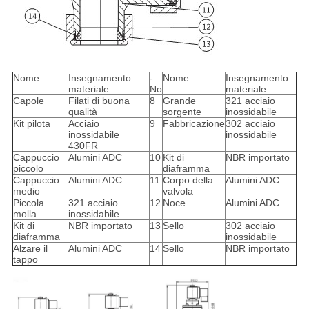
Nome
Insegnamento
-
Nome
Insegnamento
materiale
No
materiale
Capole
Filati di buona
8
Grande
321 acciaio
qualità
sorgente
inossidabile
Kit pilota
Acciaio
9
Fabbricazione
302 acciaio
inossidabile
inossidabile
430FR
Cappuccio
Alumini ADC
10
Kit di
NBR importato
piccolo
diaframma
Cappuccio
Alumini ADC
11
Corpo della
Alumini ADC
medio
valvola
Piccola
321 acciaio
12
Noce
Alumini ADC
molla
inossidabile
Kit di
NBR importato
13
Sello
302 acciaio
diaframma
inossidabile
Alzare il
Alumini ADC
14
Sello
NBR importato
tappo