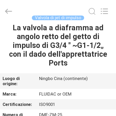
-
2026
FENGHUA
FLUID
AUTOMATIC
Valvola di jet di impulso
CONTROL
CO.,LTD.
La valvola a diaframma ad
CASA
All
Rights
Reserved.
angolo retto del getto di
PRODOTTI
impulso di G3/4 " ~G1-1/2„
con il dado dell'apprettatrice
VIDEO
Ports
CIRCA
Luogo di
Ningbo Cina (continente)
origine:
NOI
Marca:
FLUIDAC or OEM
GIRO
Certificazione:
ISO9001
DELLA
Numero di
DMF-ZM-25