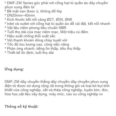
TRANG
* DMF-ZM Series góc phải với cổng hạt tủ quần áo dây chuyền
phun xung điện tử
WEB
* Bề mặt van được ủ, không đổ lớp
* DN20mm~40mm
* Kích thước kết nối cảng Ø27, Ø34, Ø48
* Inlet và outlet với cổng hạt tủ quần áo dễ cài đặt, kết nối nhanh
PRIVACY
* Vật liệu niêm phong tiêu chuẩn NBR
* Tuổi thọ dài của mạc niêm mạc, Một triệu cú đấm.
* Hiệu suất chống thổi xuất sắc
POLICY
* Với thanh khoản dòng chảy tuyệt vời
* Tốc độ lưu lượng cao, công việc nặng
* Phản ứng nhanh, tiếng ồn thấp, tiêu thụ thấp
* Thiết kế ổn định, tuổi thọ dài
Ứng dụng:
DMF-ZM dây chuyền thẳng dây chuyền dây chuyền phun xung
điện tử được sử dụng rộng rãi trong thông gió và loại bỏ bụi tinh
khiết của công nghiệp, sắt và thép công nghiệp, luyện kim, đúc,
hóa học,vật liệu xây dựng, máy móc, cao su công nghiệp vv
Thông số kỹ thuật: