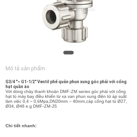
HỆ
CHÚNG
TÔI
YÊU
CẦU
BÁO
Mô tả sản phẩm
GIÁ
G3/4 "~ G1-1/2" Ventil phế quản phun xung góc phải với cổng
hạt quần áo
VR
Với dòng chảy thanh khoản DMF-ZM series góc phải với cổng
hạt tủ máy bay điều khiển từ xa van phun xung điện tử áp suất
SHOW
làm việc 0,4 ~ 0,6Mpa,DN20mm ~ 40mm,cáp cổng hạt tủ Ø27,
Ø34, Ø48 e.g DMF-ZM-25
SƠ
Chi tiết nhanh:
ĐỒ