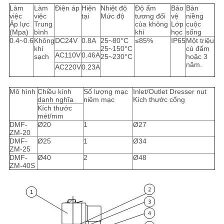
Làm
Làm
Điện áp
Hiện
Nhiệt độ
Độ ẩm
Bảo
Bàn
việc
việc
tại
Mức độ
tương đối
vệ
niềng
Áp lực
Trung
của không
Lớp
cuộc
(Mpa)
bình
khí
học
sống
0.4~0.6
Không
DC24V
0.8A
25~80°C
≤85%
IP65
Một triệu
khí
25~150°C
cú đấm
AC110V
0.46A
sạch
25~230°C
hoặc 3
năm.
AC220V
0.23A
Mô hình
Chiều kính
Số lượng mạc
Inlet/Outlet Dresser nut
danh nghĩa
niêm mạc
Kích thước cổng
Kích thước
mét/mm
DMF-
Ø20
1
Ø27
ZM-20
DMF-
Ø25
1
Ø34
ZM-25
DMF-
Ø40
2
Ø48
ZM-40S