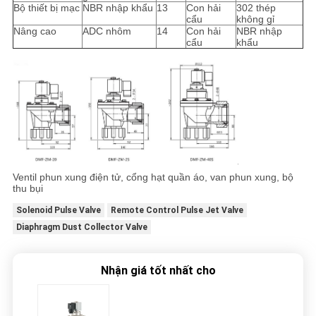
Bộ thiết bị mạc
NBR nhập khẩu
13
Con hải
302 thép
cẩu
không gỉ
Nâng cao
ADC nhôm
14
Con hải
NBR nhập
cẩu
khẩu
Ventil phun xung điện tử, cổng hạt quần áo, van phun xung, bộ
thu bụi
Solenoid Pulse Valve
Remote Control Pulse Jet Valve
Diaphragm Dust Collector Valve
Nhận giá tốt nhất cho