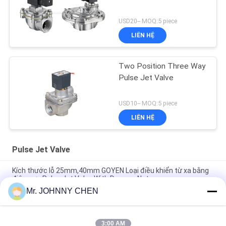
USD20-- MOQ:5 piece
LIÊN HỆ
Two Position Three Way
Pulse Jet Valve
USD10-- MOQ:5 piece
LIÊN HỆ
Pulse Jet Valve
Kích thước lỗ 25mm,40mm GOYEN Loại điều khiển từ xa bằng
điện cực Pulse Jet Valve With Dresser Nut
Mr. JOHNNY CHEN
Flange Type Remote Solenoid Pulse Jet Valve , Right Angle
Pulse Control Valve
3:00 AM