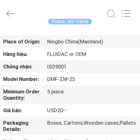
-
2026
FENGHUA
FLUID
AUTOMATIC
Pulse Jet Valve
CONTROL
CO.,LTD.
All
TRANG
Rights
Reserved.
Place of Origin:
Ningbo China(Mainland)
CHỦ
Hàng hiệu:
FLUIDAC or OEM
CÁC
Chứng nhận:
ISO9001
SẢN
Model Number:
DMF-ZM-25
PHẨM
Minimum Order
5 piece
Quantity:
VIDEO
Giá bán:
USD20--
VỀ
Packaging
Boxes, Cartons,Wooden cases,Pallets
Details:
CHÚNG