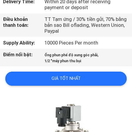
Delivery Time:
Within 20 days after receiving
TÔI
payment or deposit
Điều khoản
TT Tạm ứng / 30% tiền gửi, 70% bằng
THAM
thanh toán:
bản sao Bill oflading, Western Union,
Paypal
QUAN
NHÀ
Supply Ability:
10000 Pieces Per month
MÁY
Điểm nổi bật:
,
Ống phun phế độ xung góc phải
1/2 "máy phun thu bụi
KIỂM
GIÁ TỐT NHẤT
SOÁT
CHẤT
LƯỢNG
LIÊN