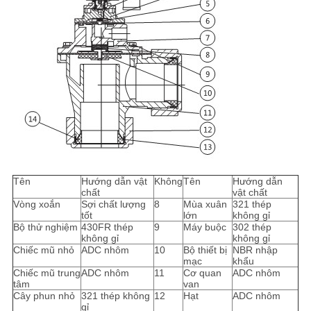
Tên
Hướng dẫn vật
Không
Tên
Hướng dẫn
chất
vật chất
Vòng xoắn
Sợi chất lượng
8
Mùa xuân
321 thép
tốt
lớn
không gỉ
Bộ thử nghiệm
430FR thép
9
Máy buộc
302 thép
không gỉ
không gỉ
Chiếc mũ nhỏ
ADC nhôm
10
Bộ thiết bị
NBR nhập
mạc
khẩu
Chiếc mũ trung
ADC nhôm
11
Cơ quan
ADC nhôm
tâm
van
Cây phun nhỏ
321 thép không
12
Hạt
ADC nhôm
gỉ