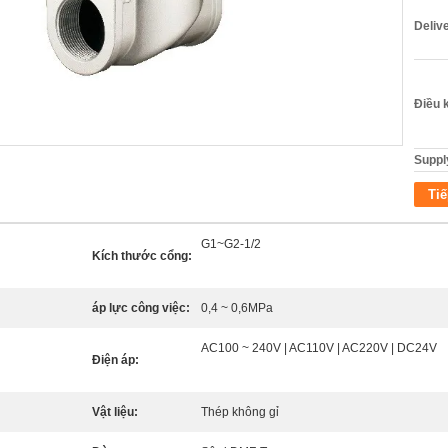
Deliv
Điều 
Supply
Tiế
G1~G2-1/2
Kích thước cổng:
áp lực công việc:
0,4 ~ 0,6MPa
AC100 ~ 240V | AC110V | AC220V | DC24V
Điện áp:
Vật liệu:
Thép không gỉ