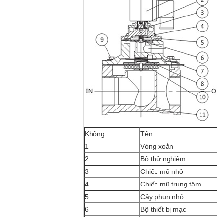
Không
Tên
1
Vòng xoắn
2
Bộ thử nghiệm
3
Chiếc mũ nhỏ
4
Chiếc mũ trung tâm
5
Cây phun nhỏ
6
Bộ thiết bị mạc