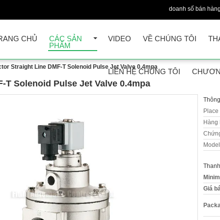
doanh số bán hàng
RANG CHỦ
CÁC SẢN
VIDEO
VỀ CHÚNG TÔI
TH
PHẨM
ctor Straight Line DMF-T Solenoid Pulse Jet Valve 0.4mpa
LIÊN HỆ CHÚNG TÔI
CHƯƠN
F-T Solenoid Pulse Jet Valve 0.4mpa
Thông 
Place 
Hàng 
Chứng
Model
Thanh
Minim
Giá b
Packa