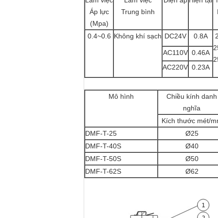
Làm việc
Làm việc
Điện áp
Hiện tại
Áp lực
Trung bình
(Mpa)
0.4~0.6
Không khí sạch
DC24V
0.8A
2
AC110V
0.46A
2
AC220V
0.23A
Mô hình
Chiều kính danh
nghĩa
Kích thước mét/
DMF-T-25
Ø25
DMF-T-40S
Ø40
DMF-T-50S
Ø50
DMF-T-62S
Ø62