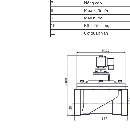
7
Nâng cao
8
Mùa xuân lớn
9
Máy buộc
10
Bộ thiết bị mạc
11
Cơ quan van