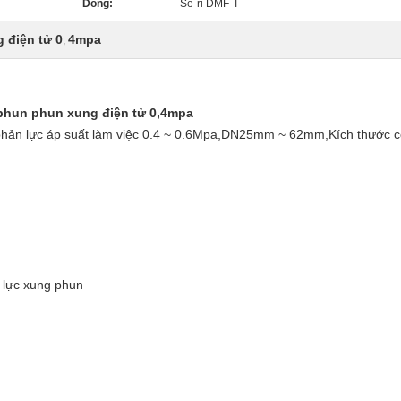
Dòng:
Sê-ri DMF-T
 điện tử 0
4mpa
,
hun phun xung điện tử 0,4mpa
phản lực áp suất làm việc 0.4 ~ 0.6Mpa,DN25mm ~ 62mm,Kích thước c
 lực xung phun