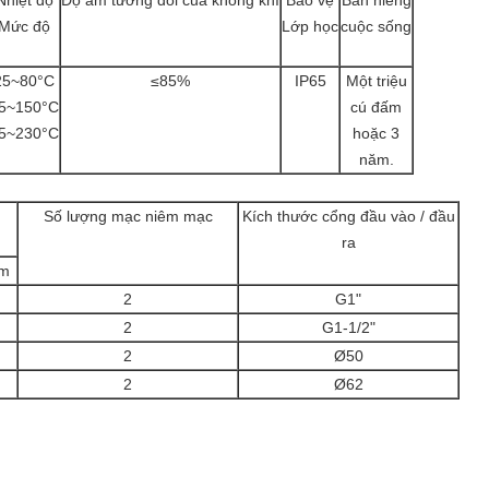
Nhiệt độ
Độ ẩm tương đối của không khí
Bảo vệ
Bàn niềng
Mức độ
Lớp học
cuộc sống
25~80°C
≤85%
IP65
Một triệu
5~150°C
cú đấm
5~230°C
hoặc 3
năm.
Số lượng mạc niêm mạc
Kích thước cổng đầu vào / đầu
ra
mm
2
G1"
2
G1-1/2"
2
Ø50
2
Ø62