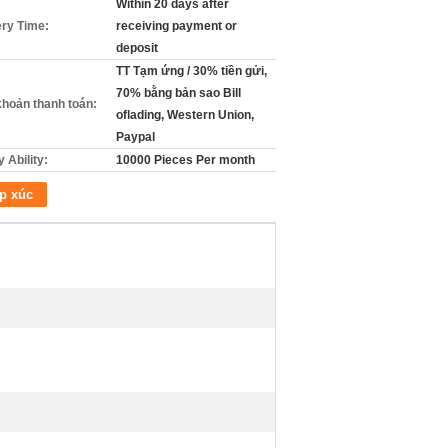
Within 20 days after
ery Time:
receiving payment or
deposit
TT Tạm ứng / 30% tiền gửi,
70% bằng bản sao Bill
khoản thanh toán:
oflading, Western Union,
Paypal
 Ability:
10000 Pieces Per month
p xúc