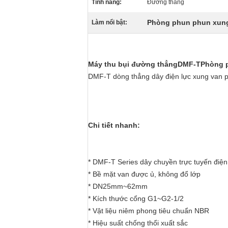
Tính năng:
Đường thẳng
Phòng phun phun xung
Làm nổi bật:
Máy thu bụi đường thẳng
DMF-T
Phòng p
DMF-T dòng thẳng dây điện lực xung van 
Chi tiết nhanh:
* DMF-T Series dây chuyền trực tuyến điện
* Bề mặt van được ủ, không đổ lớp
* DN25mm~62mm
* Kích thước cổng G1~G2-1/2
* Vật liệu niêm phong tiêu chuẩn NBR
* Hiệu suất chống thổi xuất sắc