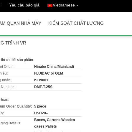
Yêu cầu báo giá
Vietnamese
 :
AM QUAN NHÀ MÁY
KIỂM SOÁT CHẤT LƯỢNG
G TRÌNH VR
tin chi tiết sản phẩm:
of Origin:
Ningbo China(Mainland)
hiệu:
FLUIDAC or OEM
 nhận:
ISO9001
 Number:
DMF-T-25S
 toán:
um Order Quantity:
5 piece
án:
USD20--
Boxes, Cartons,Wooden
ging Details:
cases,Pallets