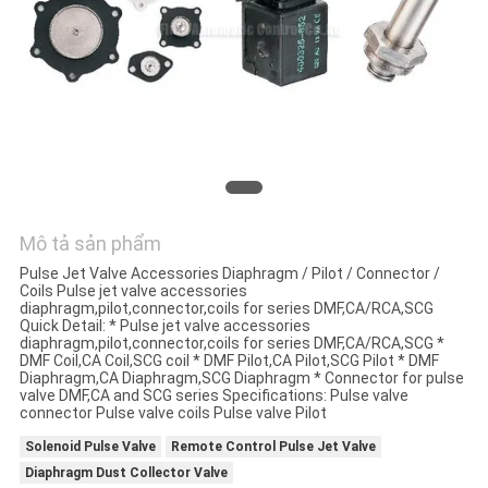
HỆ
CHÚNG
TÔI
YÊU
CẦU
BÁO
Mô tả sản phẩm
GIÁ
Pulse Jet Valve Accessories Diaphragm / Pilot / Connector /
Coils Pulse jet valve accessories
diaphragm,pilot,connector,coils for series DMF,CA/RCA,SCG
VR
Quick Detail: * Pulse jet valve accessories
diaphragm,pilot,connector,coils for series DMF,CA/RCA,SCG *
SHOW
DMF Coil,CA Coil,SCG coil * DMF Pilot,CA Pilot,SCG Pilot * DMF
Diaphragm,CA Diaphragm,SCG Diaphragm * Connector for pulse
valve DMF,CA and SCG series Specifications: Pulse valve
connector Pulse valve coils Pulse valve Pilot
SƠ
Solenoid Pulse Valve
Remote Control Pulse Jet Valve
ĐỒ
Diaphragm Dust Collector Valve