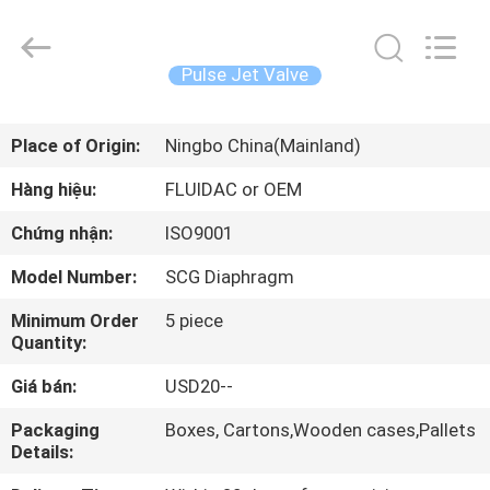
-
2026
FENGHUA
FLUID
AUTOMATIC
Pulse Jet Valve
CONTROL
CO.,LTD.
All
TRANG
Rights
Reserved.
Place of Origin:
Ningbo China(Mainland)
CHỦ
Hàng hiệu:
FLUIDAC or OEM
CÁC
Chứng nhận:
ISO9001
SẢN
Model Number:
SCG Diaphragm
PHẨM
Minimum Order
5 piece
Quantity:
VIDEO
Giá bán:
USD20--
VỀ
Packaging
Boxes, Cartons,Wooden cases,Pallets
Details:
CHÚNG