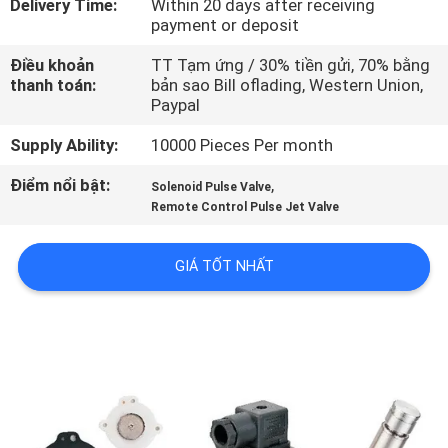
Delivery Time:
Within 20 days after receiving
TÔI
payment or deposit
Điều khoản
TT Tạm ứng / 30% tiền gửi, 70% bằng
THAM
thanh toán:
bản sao Bill oflading, Western Union,
Paypal
QUAN
NHÀ
Supply Ability:
10000 Pieces Per month
MÁY
Điểm nổi bật:
,
Solenoid Pulse Valve
Remote Control Pulse Jet Valve
KIỂM
GIÁ TỐT NHẤT
SOÁT
CHẤT
LƯỢNG
LIÊN