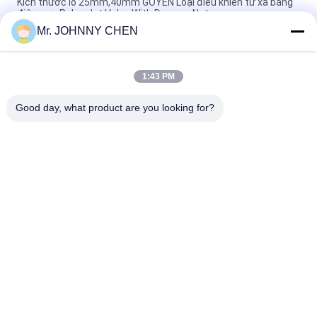
Kích thước lỗ 25mm,40mm GOYEN Loại điều khiển từ xa bằng
điện cực Pulse Jet Valve With Dresser Nut
Mr. JOHNNY CHEN
Flange Type Remote Solenoid Pulse Jet Valve , Right Angle
Pulse Control Valve
1:43 PM
Goyen 0.6Mpa In Line Diaphragm vận hành van phun xung, van
phun xung từ xa
Good day, what product are you looking for?
Danh mục phổ biến
Tất cả
các
Solenoid Operated 
2 Way Pneumatic 
Directional Control 
Solenoid Valve
Valve
Manual Directional 
Van Cô Đặc Oxy
Control Valve
Mechanical Control 
Pneumatic Flow 
Valve
Control Valve
Pulse Jet Valve
Air Hydraulic Pump