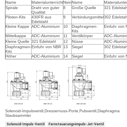
Name
Materialunterricht
Nein
Name
Materialunter
Spirale
Draht von guter
8
Große Quelle
321 Edelstah
Qualität
Piloten-Kits
430FR aus
9
Verbindungsmittel
302 Edelstah
Edelstahl
Kleine Kappe
ADC-Aluminium
10
Diaphragmen-
Einfuhr von
Kits
Mittelkappe
ADC-Aluminium
11
Ventilkörper
ADC-Alumin
Kleine Quelle
321 Edelstahl
12
Nüsse
ADC-Alumin
Diaphragmen-
Einfuhr von NBR
13
Siegel
302 Edelstah
Kits
Höher
ADC-Aluminium
14
Siegel
Einfuhr von
Solenoid-Impulsventil,Dressernuss-Porte,Pulsventil,Diaphragma
Staubsammler
Solenoid-Impuls-Ventil
Fernsteuerungsimpuls-Jet-Ventil