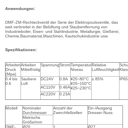
Anwendungen:
DMF-ZM-Rechteckventil der Serie der Elektropoulsventile, das
weit verbreitet in der Belüftung und Staubentfernung von
Industrieboiler, Eisen- und Stahlindustrie, Metallurgie, Gießerei,
Chemie,Baumaterial,Maschinen, Kautschukindustrie usw.
Spezifikationen:
Arbeiten
Arbeiten
Spannung
Strom
Temperatur
Relative
Schu
Druck
Mittelfristig
Niveau
Luftfeuchtigkeit
Klas
(Mpa)
0.4 bis
Saubere
DC24V
0.8A
¥25~80°C
≤ 85%
IP65
0.6
Luft
¥25~150°C
AC110V
0.46A
¥25~230°C
AC220V
0.23A
Modell
Nominaler
Anzahl der
Ein-/Ausgang
Durchmesser
Zwerchfellzellen
Dresser-Nuss
Metrische
Größe/mm
DMF-
Ø20
1
Ø27