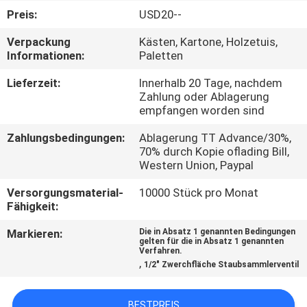
Preis:
USD20--
QUALITÄTSKONTROLLE
Verpackung
Kästen, Kartone, Holzetuis,
Informationen:
Paletten
TRETEN
Lieferzeit:
Innerhalb 20 Tage, nachdem
SIE
Zahlung oder Ablagerung
empfangen worden sind
MIT
Zahlungsbedingungen:
Ablagerung TT Advance/30%,
UNS
70% durch Kopie oflading Bill,
IN
Western Union, Paypal
VERBINDUNG
Versorgungsmaterial-
10000 Stück pro Monat
Fähigkeit:
FORDERN
Markieren:
Die in Absatz 1 genannten Bedingungen
gelten für die in Absatz 1 genannten
Verfahren.
SIE EIN
,
1/2" Zwerchfläche Staubsammlerventil
ZITAT
BESTPREIS