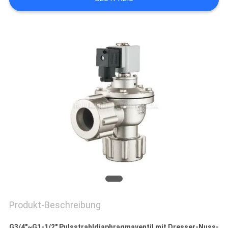
VR
SHOW
SITEMAP
PRIVACY
POLICY
Produkt-Beschreibung
G3/4"~G1-1/2" Pulsstrahldiaphragmaventil mit Dresser-Nuss-