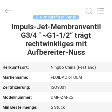
FENGHUA
FLUID
AUTOMATIC
CONTROL
CO.,LTD.
Die Impulsfilter Ventil
All
Rights
Reserved.
Impuls-Jet-Membranventil
HAUS
G3/4 " ~G1-1/2“ trägt
PRODUKTE
rechtwinkliges mit
Aufbereiter-Nuss
VIDEOS
Herkunftsort:
Ningbo China (Festland)
ÜBER
Markenname:
FLUIDAC or OEM
UNS
Zertifizierung:
ISO9001
FABRIK-
Modellnummer:
DMF-ZM-25
AUSFLUG
Min Bestellmenge:
5 Stück