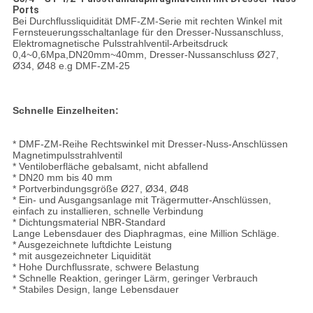
Ports
Bei Durchflussliquidität DMF-ZM-Serie mit rechten Winkel mit
Fernsteuerungsschaltanlage für den Dresser-Nussanschluss,
Elektromagnetische Pulsstrahlventil-Arbeitsdruck
0,4~0,6Mpa,DN20mm~40mm, Dresser-Nussanschluss Ø27,
Ø34, Ø48 e.g DMF-ZM-25
Schnelle Einzelheiten:
* DMF-ZM-Reihe Rechtswinkel mit Dresser-Nuss-Anschlüssen
Magnetimpulsstrahlventil
* Ventiloberfläche gebalsamt, nicht abfallend
* DN20 mm bis 40 mm
* Portverbindungsgröße Ø27, Ø34, Ø48
* Ein- und Ausgangsanlage mit Trägermutter-Anschlüssen,
einfach zu installieren, schnelle Verbindung
* Dichtungsmaterial NBR-Standard
Lange Lebensdauer des Diaphragmas, eine Million Schläge.
* Ausgezeichnete luftdichte Leistung
* mit ausgezeichneter Liquidität
* Hohe Durchflussrate, schwere Belastung
* Schnelle Reaktion, geringer Lärm, geringer Verbrauch
* Stabiles Design, lange Lebensdauer