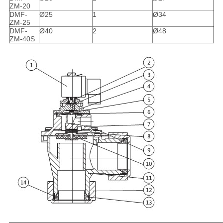
ZM-20
DMF-
Ø25
1
Ø34
ZM-25
DMF-
Ø40
2
Ø48
ZM-40S