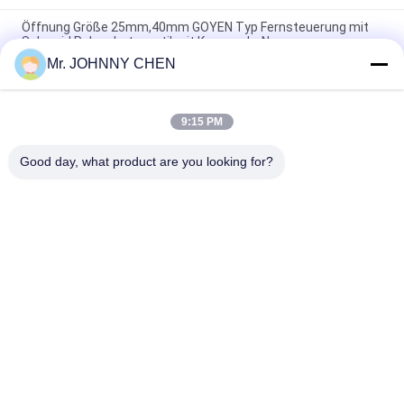
Öffnung Größe 25mm,40mm GOYEN Typ Fernsteuerung mit
Solenoid Pulsschutzventil mit Kommode-Nuss
Mr. JOHNNY CHEN
Flansch-Art Fern-Solenoid-Impuls-Jet-Ventil, rechtwinkliges
Pulskontrolle-Steuerventil
9:15 PM
Goyen 0,6Mpa Inline-Diaphragma-betriebenes
Pulssprengventil, Fernsteuerungspulssprengventil
Good day, what product are you looking for?
Beliebte Kategorien
Alle
Solenoid-
2 Möglichkeits-
Behandeltes 
Pneumatisches 
Wegeventil
Magnetventil
Manuelles 
Sauerstoff-
Wegeventil
Verdichter-Ventil
Mechanisches 
Pneumatisches 
Regelventil
Fluss-Regelventil