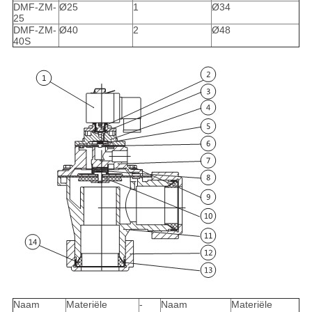
DMF-ZM-
Ø25
1
Ø34
25
DMF-ZM-
Ø40
2
Ø48
40S
Naam
Materiële
-
Naam
Materiële