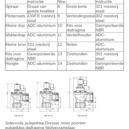
instructie
Nee.
instructie
Spiraal
Draad van
8
Grote lente
321 roestvrij
goede kwaliteit
staal
Pilotensets
430FR roestvrij
9
Verbindingsstuk
302 roestvrij
staal
staal
Kleine dop
ADC-aluminium
10
Kits voor
Geïmporteerde
diafragma
NBR
Middenkap
ADC-aluminium
11
Ventielhouder
ADC-
aluminium
Kleine bron
321 roestvrij
12
Noten
ADC-
staal
aluminium
Kits voor
Geïmporteerde
13
Zeehonden
302 roestvrij
diafragma
NBR
staal
Hoogte
ADC-aluminium
14
Zeehonden
Geïmporteerde
NBR
Solenoïde pulsjetklep,Dresser moer poorten
pulsjetklep,diafragma Stofverzamelaar