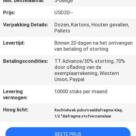
Min. bestelaantal:
5-delige
KWALITEITSCONTROLE
Prijs:
USD20--
CONTACTEER
Verpakking Details:
Dozen, Kartons, Houten gevallen,
Pallets
ONS
Levertijd:
Binnen 20 dagen na het ontvangen
van betaling of storting
VERZOEK
OM EEN
Betalingscondities:
TT Advance/30% storting, 70%
door oflading van de
CITAAT
exemplaarrekening, Western
Union, Paypal
VR
Levering
10000 stuks per maand
vermogen:
SHOW
Hoog licht:
,
Rechtehoek pulsstraaldiafragma-klep
1/2 "diafragma stofverzamelaar
SITEMAP
BESTE PRIJS