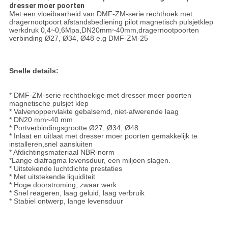
dresser moer poorten
Met een vloeibaarheid van DMF-ZM-serie rechthoek met
dragernootpoort afstandsbediening pilot magnetisch pulsjetklep
werkdruk 0,4~0,6Mpa,DN20mm~40mm,dragernootpoorten
verbinding Ø27, Ø34, Ø48 e.g DMF-ZM-25
Snelle details:
* DMF-ZM-serie rechthoekige met dresser moer poorten
magnetische pulsjet klep
* Valvenoppervlakte gebalsemd, niet-afwerende laag
* DN20 mm~40 mm
* Portverbindingsgrootte Ø27, Ø34, Ø48
* Inlaat en uitlaat met dresser moer poorten gemakkelijk te
installeren,snel aansluiten
* Afdichtingsmateriaal NBR-norm
*Lange diafragma levensduur, een miljoen slagen.
* Uitstekende luchtdichte prestaties
* Met uitstekende liquiditeit
* Hoge doorstroming, zwaar werk
* Snel reageren, laag geluid, laag verbruik
* Stabiel ontwerp, lange levensduur