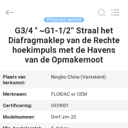
2026
FENGHUA
FLUID
AUTOMATIC
CONTROL
Pulse jet ventiel
CO.,LTD.
All
G3/4 " ~G1-1/2“ Straal het
HUIS
Rights
Reserved.
Diafragmaklep van de Rechte
PRODUCTEN
hoekimpuls met de Havens
van de Opmakernoot
VIDEOS
Plaats van
Ningbo China (Vasteland)
herkomst:
ONGEVEER
ONS
Merknaam:
FLUIDAC or OEM
Certificering:
ISO9001
FABRIEKSREIS
Modelnummer:
Dmf-zm-25