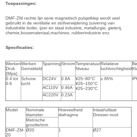
Toepassingen:
DMF-ZM rechte lijn serie magnetisch pulsjetklep wordt veel
gebruikt in de ventilatie en stofverwijdering zuivering van
industriële boiler, ijzer en staal industrie, metallurgie, gieterij,
chemie,bouwmateriaal,machines, rubberindustrie enz.
Specificaties:
Werken
Werken
Spanning
Stroom
Temperatuur
Relatieve
Be
Druk
Gemiddeld
Niveau
luchtvochtigheid
Kl
(Mpa)
0.4 tot
Schone
DC24V
0.8A
¥25~80°C
≤ 85%
IP
0.6
lucht
¥25~150°C
AC110V
0.46A
¥25~230°C
AC220V
0.23A
Model
Nominale
Hoeveelheid
Inlaat/uitlaat
diameter
diafragma
Dresser-noot
Metrische
grootte/mm
DMF-ZM-
Ø20
1
Ø27
20