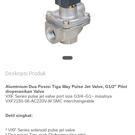
PRIVACY
POLICY
Deskripsi Produk
Aluminium Dua Posisi Tiga Way Pulse Jet Valve, G1/2" Pilot
dioperasikan Valve
VXF Series pulse jet valve port size G3/4~G1~ misalnya
VXF2150-06-AC220V-W SMC interchangeable
Detil singkat:
* VXF Series solenoid pulse jet valve
* Dua posisi Tiga arah Diafragma tipe pilot