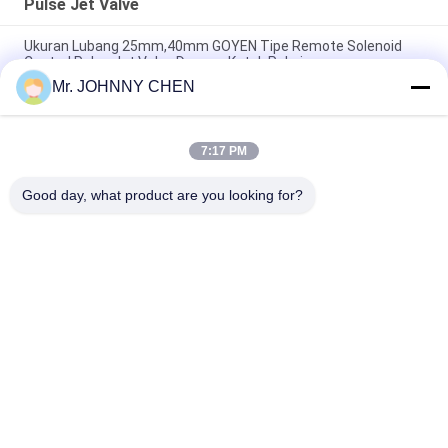
Pulse Jet Valve
Ukuran Lubang 25mm,40mm GOYEN Tipe Remote Solenoid
Control Pulse Jet Valve Dengan Kotak Pakaian
Mr. JOHNNY CHEN
Flange Type Remote Solenoid Pulse Jet Valve , Right Angle
Pulse Control Valve
7:17 PM
Goyen 0.6Mpa In Line Diaphragm Dioperasikan Pulse Jet Valve,
Remote Pulse Jet Valve
Good day, what product are you looking for?
Bad Request
Semua
Solenoid Operated 
2 Way Pneumatic 
Directional Control 
Solenoid Valve
Valve
Manual Directional 
Katup Konsentrator 
Control Valve
Oksigen
Mechanical Control 
Pneumatic Flow 
Valve
Control Valve