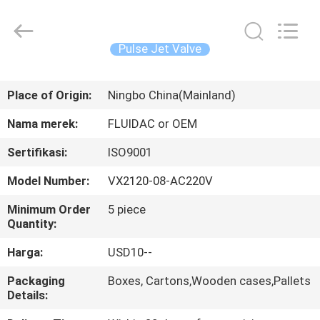
2026
FENGHUA
FLUID
AUTOMATIC
CONTROL
Pulse Jet Valve
CO.,LTD.
All
Rights
RUMAH
Reserved.
Place of Origin:
Ningbo China(Mainland)
PRODUK
Nama merek:
FLUIDAC or OEM
Sertifikasi:
ISO9001
VIDEO
Model Number:
VX2120-08-AC220V
TENTANG
Minimum Order
5 piece
Quantity:
KAMI
Harga:
USD10--
TUR
Packaging
Boxes, Cartons,Wooden cases,Pallets
Details:
PABRIK