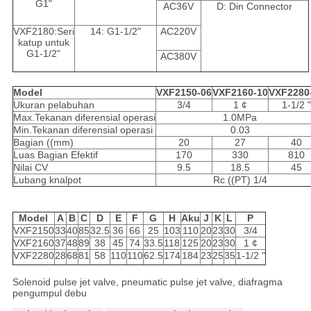
G1"
AC36V
D: Din Connector
VXF2180:Seri
14: G1-1/2"
AC220V
katup untuk
G1-1/2"
AC380V
Model
VXF2150-06
VXF2160-10
VXF2280
Ukuran pelabuhan
3/4
1 ¢
1-1/2 "
Max.Tekanan diferensial operasi
1.0MPa
Min.Tekanan diferensial operasi
0.03
Bagian ((mm)
20
27
40
Luas Bagian Efektif
170
330
810
Nilai CV
9.5
18.5
45
Lubang knalpot
Rc ((PT) 1/4
Model
A
B
C
D
E
F
G
H
Aku
J
K
L
P
VXF2150
33
40
85
32.5
36
66
25
103
110
20
23
30
3/4
VXF2160
37
48
89
38
45
74
33.5
118
125
20
23
30
1 ¢
VXF2280
28
68
81
58
110
110
62.5
174
184
23
25
35
1-1/2 "
Solenoid pulse jet valve, pneumatic pulse jet valve, diafragma
pengumpul debu