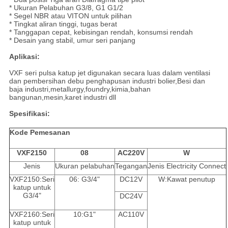
* Ukuran Pelabuhan G3/8, G1 G1/2
* Segel NBR atau VITON untuk pilihan
* Tingkat aliran tinggi, tugas berat
* Tanggapan cepat, kebisingan rendah, konsumsi rendah
* Desain yang stabil, umur seri panjang
Aplikasi:
VXF seri pulsa katup jet digunakan secara luas dalam ventilasi
dan pembersihan debu penghapusan industri bolier,Besi dan
baja industri,metallurgy,foundry,kimia,bahan
bangunan,mesin,karet industri dll
Spesifikasi:
Kode Pemesanan
VXF2150
08
AC220V
W
Jenis
Ukuran pelabuhan
Tegangan
Jenis Electricity Connect
VXF2150:Seri
06: G3/4"
DC12V
W:Kawat penutup
katup untuk
G3/4"
DC24V
VXF2160:Seri
10:G1"
AC110V
katup untuk