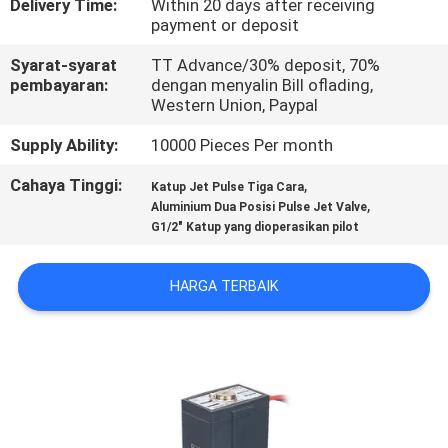
Delivery Time:
Within 20 days after receiving
payment or deposit
KONTROL
Syarat-syarat
TT Advance/30% deposit, 70%
KUALITAS
pembayaran:
dengan menyalin Bill oflading,
Western Union, Paypal
HUBUNGI
Supply Ability:
10000 Pieces Per month
KAMI
Cahaya Tinggi:
,
Katup Jet Pulse Tiga Cara
,
Aluminium Dua Posisi Pulse Jet Valve
G1/2" Katup yang dioperasikan pilot
PERMINTAAN
PENAWARAN
HARGA TERBAIK
VR
SHOW
SITEMAP