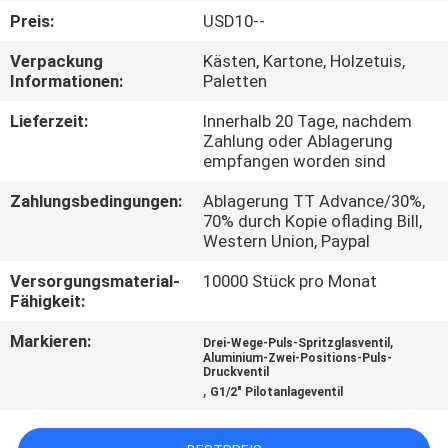
Preis:
USD10--
QUALITÄTSKONTROLLE
Verpackung
Kästen, Kartone, Holzetuis,
Informationen:
Paletten
TRETEN
Lieferzeit:
Innerhalb 20 Tage, nachdem
SIE
Zahlung oder Ablagerung
empfangen worden sind
MIT
Zahlungsbedingungen:
Ablagerung TT Advance/30%,
UNS
70% durch Kopie oflading Bill,
IN
Western Union, Paypal
VERBINDUNG
Versorgungsmaterial-
10000 Stück pro Monat
Fähigkeit:
FORDERN
Markieren:
,
Drei-Wege-Puls-Spritzglasventil
Aluminium-Zwei-Positions-Puls-
SIE EIN
Druckventil
,
G1/2" Pilotanlageventil
ZITAT