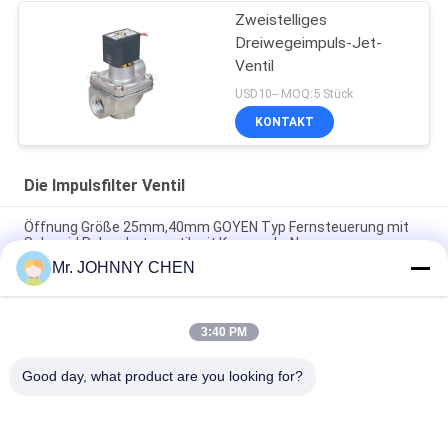
Zweistelliges
Dreiwegeimpuls-Jet-
Ventil
USD10-- MOQ:5 Stück
KONTAKT
Die Impulsfilter Ventil
Öffnung Größe 25mm,40mm GOYEN Typ Fernsteuerung mit
Solenoid Pulsschutzventil mit Kommode-Nuss
Mr. JOHNNY CHEN
Flansch-Art Fern-Solenoid-Impuls-Jet-Ventil, rechtwinkliges
Pulskontrolle-Steuerventil
3:40 PM
Goyen 0,6Mpa Inline-Diaphragma-betriebenes
Pulssprengventil, Fernsteuerungspulssprengventil
Good day, what product are you looking for?
Beliebte Kategorien
Alle