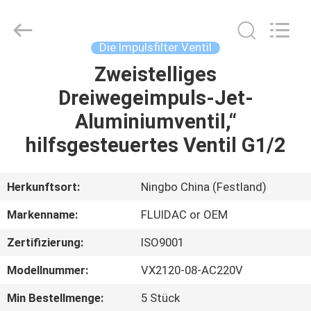
FENGHUA
FLUID
AUTOMATIC
CONTROL
CO.,LTD.
Die Impulsfilter Ventil
All
Rights
Reserved.
Zweistelliges
HAUS
Dreiwegeimpuls-Jet-
PRODUKTE
Aluminiumventil,“
hilfsgesteuertes Ventil G1/2
VIDEOS
Herkunftsort:
Ningbo China (Festland)
ÜBER
Markenname:
FLUIDAC or OEM
UNS
Zertifizierung:
ISO9001
FABRIK-
Modellnummer:
VX2120-08-AC220V
AUSFLUG
Min Bestellmenge:
5 Stück