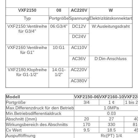
VXF2150
08
AC220V
W
Typ
Portgröße
Spannung
Elektrizitätskonnektart
VXF2150:Ventilreihe
06:G3/4"
DC12V
W:Ausleitungsdraht
für G3/4"
DC24V
VXF2160:Ventilreihe
10:G1
AC110V
für G1"
AC36V
D:Din-Anschluss
VXF2180:Klopfreihe
14:G1-
AC220V
für G1-1/2"
1/2"
AC380V
Modell
VXF2150-06
VXF2160-10
VXF22
Portgröße
3/4
1 ¢
1 bis 2
Max.Differenzdruck für den Betrieb
1.0MPa
Min.Betriebsdifferentialdruck
0.03
Abschnitt ((mm)
20
27
4
Wirkungsbereich des Abschnitts
170
330
81
Cv Wert
9.5
18.5
4
Auspufföffnung
Rc(PT) 1/4