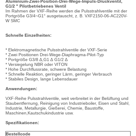
Aluminium-Zwei-Position-Drei-Wege-Impuls-Druckventil,
G1/2 " Pilotbetriebenes Ventil
Im Rahmen der VXF-Reihe werden die Pulsstrahlventile mit der
Portgröße G3/4~G1° ausgetauscht, z. B. VXF2150-06-AC220V-
W SMC
Schnelle Einzelheiten:
* Elektromagnetische Pulsstrahlventile der VXF-Serie
* Zwei Positionen Drei-Wege-Diaphragma-Pilot-Typ
* Portgröße G3/8 ∆,G1 ∆ G1/2 ∆
* Versiegelung NBR oder VITON
* Hohe Durchflussrate, schwere Belastung
* Schnelle Reaktion, geringer Lärm, geringer Verbrauch
* Stabiles Design, lange Lebensdauer
Anwendungen:
VXF-Reihe Pulsstrahlventile, weit verbreitet in der Belüftung und
Staubentfernung, Reinigung von Industrieboiler, Eisen und Stahl,
Industrie, Metallurgie, Gießerei, Chemie, Baustoffe,
Maschinen,Kautschukindustrie usw.
Spezifikationen:
Bestellcode