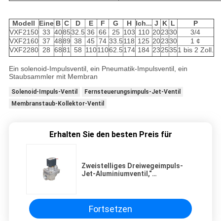
Modell
Eine
B
C
D
E
F
G
H
Ich...
J
K
L
P
VXF2150
33
40
85
32.5
36
66
25
103
110
20
23
30
3/4
VXF2160
37
48
89
38
45
74
33.5
118
125
20
23
30
1 ¢
VXF2280
28
68
81
58
110
110
62.5
174
184
23
25
35
1 bis 2 Zoll.
Ein solenoid-Impulsventil, ein Pneumatik-Impulsventil, ein
Staubsammler mit Membran
Solenoid-Impuls-Ventil
Fernsteuerungsimpuls-Jet-Ventil
Membranstaub-Kollektor-Ventil
Erhalten Sie den besten Preis für
Zweistelliges Dreiwegeimpuls-
Jet-Aluminiumventil,“
hilfsgesteuertes Ventil G1/2
Fortsetzen