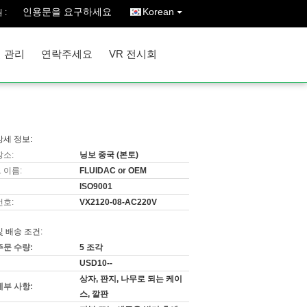
인용문을 요구하세요
Korean
 :
 관리
연락주세요
VR 전시회
상세 정보:
장소:
닝보 중국 (본토)
 이름:
FLUIDAC or OEM
ISO9001
번호:
VX2120-08-AC220V
및 배송 조건:
주문 수량:
5 조각
USD10--
상자, 판지, 나무로 되는 케이
세부 사항:
스, 깔판