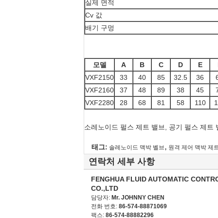
실제 면적
Cv 값
배기 구멍
모델
A
B
C
D
E
VXF2150
33
40
85
32.5
36
VXF2160
37
48
89
38
45
VXF2280
28
68
81
58
110
1
소레노이드 펄스 제트 밸브, 공기 펄스 제트 
,
태그:
솔레노이드 맥박 벨브
원격 제어 맥박 제
연락처 세부 사항
FENGHUA FLUID AUTOMATIC CONTR
CO.,LTD
담당자:
Mr. JOHNNY CHEN
전화 번호:
86-574-88871069
팩스:
86-574-88882296