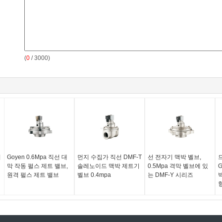
(
0
/ 3000)
이
Goyen 0.6Mpa 직선 대
먼지 수집가 직선 DMF-T
선 전자기 맥박 벨브,
막 작동 펄스 제트 밸브,
솔레노이드 맥박 제트기
0.5Mpa 격막 벨브에 있
G
원격 펄스 제트 밸브
벨브 0.4mpa
는 DMF-Y 시리즈