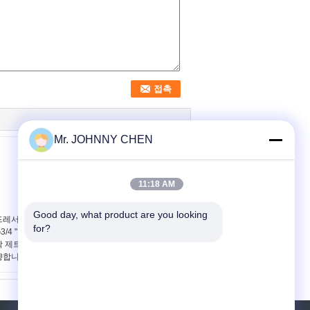
Mr. JOHNNY CHEN
11:18 AM
Good day, what product are you looking 
드레서 견과를 가진
SCG353A044 정각 먼
for?
3/4 " ~G1-1/2" 정각 맥
격막 조종사 맥박 제트기
박 제트기 격막 벨브는
벨브 DN25~DN75
향합니다