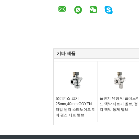
기타 제품
오리피스 크기
플랜지 유형 먼 솔레노
25mm,40mm GOYEN
드 맥박 제트기 벨브, 정
타입 원격 소레노이드 제
각 맥박 통제 벨브
어 펄스 제트 밸브