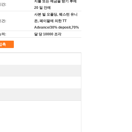
지불 또는 예금을 받기 후에
시간:
20 일 안에
사본 빌 오플딩, 웨스턴 유니
조건:
온, 페이팔에 의한 TT
Advance/30% deposit,70%
능력:
달 당 10000 조각
접촉