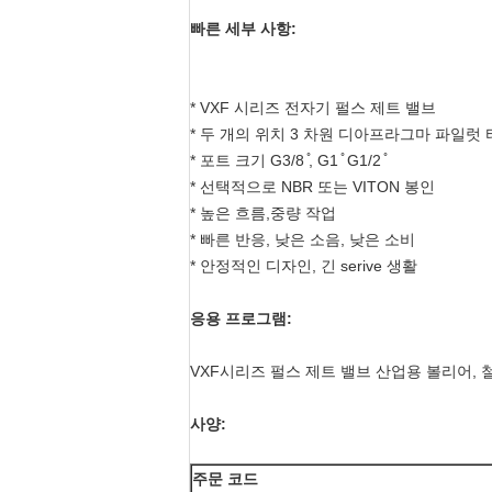
빠른 세부 사항:
* VXF 시리즈 전자기 펄스 제트 밸브
* 두 개의 위치 3 차원 디아프라그마 파일럿
* 포트 크기 G3/8 ̊, G1 ̊ G1/2 ̊
* 선택적으로 NBR 또는 VITON 봉인
* 높은 흐름,중량 작업
* 빠른 반응, 낮은 소음, 낮은 소비
* 안정적인 디자인, 긴 serive 생활
응용 프로그램:
VXF시리즈 펄스 제트 밸브 산업용 볼리어, 
사양:
주문 코드