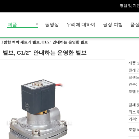
영업 및 지원
집
제품
동영상
우리에 대하여
공장 여행
품질
 3방향 맥박 제트기 벨브, G1/2" 안내하는 운영한 벨브
 벨브, G1/2" 안내하는 운영한 벨브
제품 
원래 
브랜드
인증:
모델 
결제 
최소 
가격:
포장 