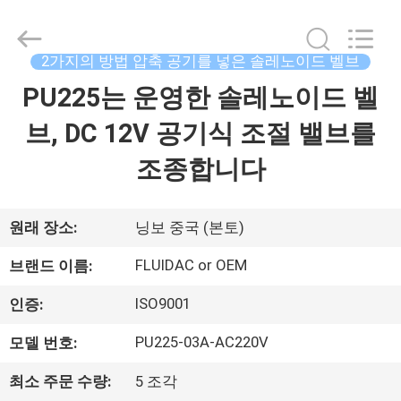
브
supplier.
Copyright
©
2013
2가지의 방법 압축 공기를 넣은 솔레노이드 벨브
-
2026
FENGHUA
PU225는 운영한 솔레노이드 벨
집
FLUID
AUTOMATIC
CONTROL
브, DC 12V 공기식 조절 밸브를
CO.,LTD.
All
제
Rights
조종합니다
Reserved.
품
원래 장소:
닝보 중국 (본토)
동
FLUIDAC or OEM
브랜드 이름:
영
ISO9001
인증:
상
PU225-03A-AC220V
모델 번호:
최소 주문 수량:
5 조각
우