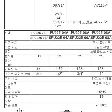
사
08:G1"
AC110V
이
12:G1-
1/4"
트
14:G1-
T: 타이머 코일로
AC220V
1/2"
맵
PU225-04A
PU225-06A
PU225-08A
모델
PU225-03A
SPU225-04A
SPU225-06A
SPU225-08A
SPU225-03A
작동 매체
공기, 물, 기름
모션 패턴
파일럿 유형
PRIVACY
유형
노멀 클로즈 타
13
25
25
POLICY
조리개
13
유량
(mm)
4.50
12시
12시
이력서 값
4.50
1/2″
3/4″
1"
조인트 파이프 보어
3/ 8″
몸의 재료
황동 또는 강철
작동유체
50 중부 표준시
점도
일의 압박감
0.5~10
최대 압력
15
저항
작동 온도
-5~80℃