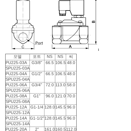
모델
포트
NS
NS
씨
PU225-03A
G3/8"
66.5
106.5
48.0
SPU225-03A
PU225-04A
G1/2"
66.5
106.5
48.0
SPU225-04A
PU225-06A
G3/4"
72.0
113.0
58.0
SPU225-06A
PU225-08A
G1"
96.0
121.0
70.0
SPU225-08A
PU225-12A
G1-1/4
128.0
145.5
96.0
SPU225-12A
PU225-14A
G1-1/2"
128.0
145.5
96.0
SPU225-14A
PU225-20A
2"
161.0
160.5
112.0