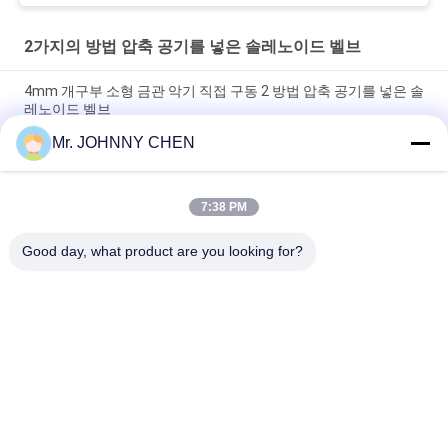
2가지의 방법 압축 공기를 넣은 솔레노이드 벨브
4mm 개구부 소형 금관 악기 직접 구동 2 방법 압축 공기를 넣은 솔
레노이드 벨브
Mr. JOHNNY CHEN
16~50mm 개구부 2/2 Viton 물개를 가진 금관 악기 압축 공기를
넣은 솔레노이드 벨브 G1/2 " ~G2"
7:38 PM
고열 1.5MPa 2 방법 증기를 위한 PTFE 물개를 가진 압축 공기를
넣은 솔레노이드 벨브
Good day, what product are you looking for?
모든
솔레노이드 작동 방
2가지의 방법 압축 공
향 제어 벨브
기를 넣은 솔레노이
드 벨브
수동 방향 제어 벨브
산소 농축기 밸브