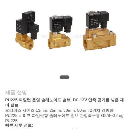
품
질
관
리
연
락
주
세
제품 설명
요
PU225 파일럿 운영 솔레노이드 밸브, DC 12V 압축 공기를 넣은 제
어 밸브
오리피스 사이즈 13mm, 25mm, 38mm, 50mm 2위치 양방향
PU225 시리즈 파일럿형 솔레노이드 밸브 관접속구경 G3/8~G2 eg
인
PU225
빠른 세부 정보: