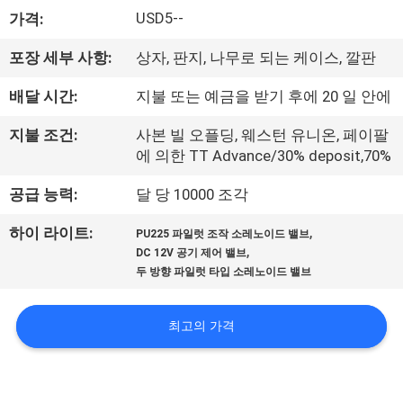
USD5--
가격:
리
에
포장 세부 사항:
상자, 판지, 나무로 되는 케이스, 깔판
대
배달 시간:
지불 또는 예금을 받기 후에 20 일 안에
하
지불 조건:
사본 빌 오플딩, 웨스턴 유니온, 페이팔
에 의한 TT Advance/30% deposit,70%
여
공급 능력:
달 당 10000 조각
공
,
하이 라이트:
PU225 파일럿 조작 소레노이드 밸브
,
DC 12V 공기 제어 밸브
장
두 방향 파일럿 타입 소레노이드 밸브
여
최고의 가격
행