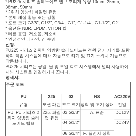
용
* PU225 시리즈 솔레노이드 밸브 조리개 유량 13mm, 25mm,
38mm, 50mm
* 2위치 양방향 파일럿 유형
문
* 본체 재질 황동 또는 강철
* 포트 크기 G3/8", G1/2", G3/4", G1", G1-1/4", G1-1/2", G2"
을
* 옵션용 NBR, EPDM, VITON 씰
* 빠른 응답, 저소음, 저소비
요
* 안정적인 디자인, 긴 수명
신청:
구
PU225 시리즈 2 위치 양방향 솔레노이드는 전원 전기 자기를 포함
하여 작업 시스템에 대해 자동으로 켜기 및 끄기 스위치 기능으로
작동합니다.
하
PU225 시리즈는 공압, 물 및 오일 회로 시스템에서 널리 사용하여
서빙 시스템을 연결하거나 끕니다.
세
명세서:
주문 코드
요
PU
225
03
NS
AC220V
유형
모션 패턴
포트 크기
장착 및 초기 상태
전압
VR
PU: PU 시리즈 2
225: 파일
03:G3/8"
A: 표준
DC12V
SHOW
위치 양방향 솔레
럿 유형
04:G1/2"
DC24V
노이드 밸브
06:G3/4"
F: 플랜지 장착