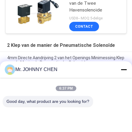
van de Twee
Havensolenoïde
USD8-- MOQ:5-delige
CONTACT
2 Klep van de manier de Pneumatische Solenoïde
4mm Directe Aandrijving 2 van het Openings Minimessing Klep
van de Manier de Pneumatische Solenoïde
Mr. JOHNNY CHEN
16~50mm Opening 2/2 Klep van de Messings de
Pneumatische Solenoïde G1/2 " ~G2“ met Viton-Verbinding
6:37 PM
1.5MPa op hoge temperatuur 2 Klep van de Manier de
Pneumatische Solenoïde met PTFE-Verbinding voor Stoom
Good day, what product are you looking for?
populaire categorieën
Alle
Solenoïde - In 
2 Klep Van De 