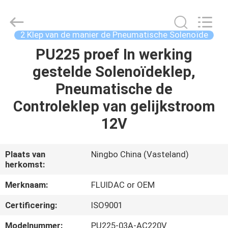
2026
FENGHUA
FLUID
AUTOMATIC
CONTROL
2 Klep van de manier de Pneumatische Solenoïde
CO.,LTD.
All
PU225 proef In werking
HUIS
Rights
Reserved.
gestelde Solenoïdeklep,
PRODUCTEN
Pneumatische de
Controleklep van gelijkstroom
VIDEOS
12V
ONGEVEER
Plaats van
Ningbo China (Vasteland)
herkomst:
ONS
Merknaam:
FLUIDAC or OEM
FABRIEKSREIS
Certificering:
ISO9001
Modelnummer:
PU225-03A-AC220V