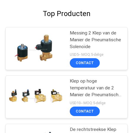
Top Producten
Messing 2 Klep van de
Manier de Pneumatische
Solenoïde
USD5-- MOQ:5-delige
CONTACT
Klep op hoge
temperatuur van de 2
Manier de Pneumatische
Solenoïde
USD10-- MOQ:5-delige
CONTACT
De rechtstreekse Klep