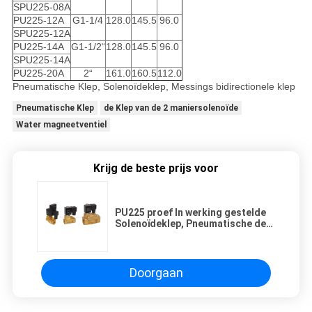
SPU225-08A
PU225-12A
G1-1/4
128.0
145.5
96.0
SPU225-12A
PU225-14A
G1-1/2“
128.0
145.5
96.0
SPU225-14A
PU225-20A
2“
161.0
160.5
112.0
Pneumatische Klep, Solenoïdeklep, Messings bidirectionele klep
Pneumatische Klep
de Klep van de 2 maniersolenoïde
Water magneetventiel
Krijg de beste prijs voor
PU225 proef In werking gestelde
Solenoïdeklep, Pneumatische de
Controleklep van gelijkstroom
12V
Doorgaan