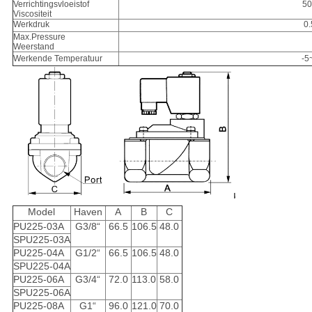
Verrichtingsvloeistof
5
Viscositeit
Werkdruk
0
Max.Pressure
Weerstand
Werkende Temperatuur
-5
Model
Haven
A
B
C
PU225-03A
G3/8“
66.5
106.5
48.0
SPU225-03A
PU225-04A
G1/2“
66.5
106.5
48.0
SPU225-04A
PU225-06A
G3/4“
72.0
113.0
58.0
SPU225-06A
PU225-08A
G1“
96.0
121.0
70.0