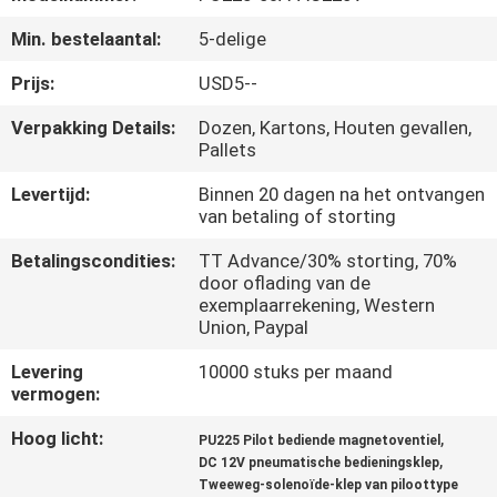
KWALITEITSCONTROLE
Min. bestelaantal:
5-delige
CONTACTEER
Prijs:
USD5--
ONS
Verpakking Details:
Dozen, Kartons, Houten gevallen,
Pallets
VERZOEK
Levertijd:
Binnen 20 dagen na het ontvangen
van betaling of storting
OM EEN
CITAAT
Betalingscondities:
TT Advance/30% storting, 70%
door oflading van de
exemplaarrekening, Western
Union, Paypal
VR
SHOW
Levering
10000 stuks per maand
vermogen:
Hoog licht:
,
SITEMAP
PU225 Pilot bediende magnetoventiel
,
DC 12V pneumatische bedieningsklep
Tweeweg-solenoïde-klep van piloottype