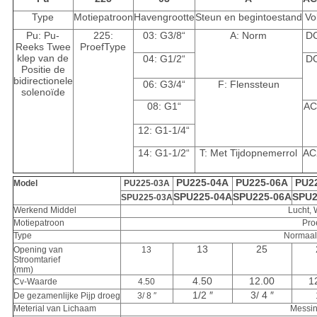
Type
Motiepatroon
Havengrootte
Steun en begintoestand
Vo
Pu: Pu-
225:
03: G3/8“
A: Norm
D
Reeks Twee
ProefType
klep van de
04: G1/2“
D
Positie de
bidirectionele
06: G3/4“
F: Flenssteun
solenoïde
08: G1“
AC
12: G1-1/4“
14: G1-1/2“
T: Met Tijdopnemerrol
AC
PU225-04A
PU225-06A
PU2
Model
PU225-03A
SPU225-04A
SPU225-06A
SPU2
SPU225-03A
Werkend Middel
Lucht, 
Motiepatroon
Pro
Type
Normaal
13
25
Opening van
13
Stroomtarief
(mm)
4.50
12.00
1
Cv-Waarde
4.50
1/2 ″
3/ 4 ″
De gezamenlijke Pijp droeg
3/ 8 ″
Meterial van Lichaam
Messin