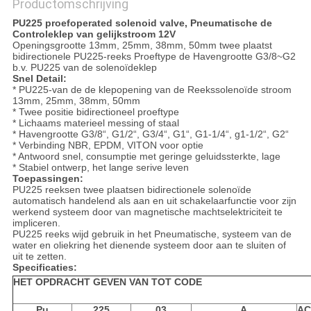
Productomschrijving
PU225 proefoperated solenoid valve, Pneumatische de
Controleklep van gelijkstroom 12V
Openingsgrootte 13mm, 25mm, 38mm, 50mm twee plaatst
bidirectionele PU225-reeks Proeftype de Havengrootte G3/8~G2
b.v. PU225 van de solenoïdeklep
Snel Detail:
* PU225-van de de klepopening van de Reekssolenoïde stroom
13mm, 25mm, 38mm, 50mm
* Twee positie bidirectioneel proeftype
* Lichaams materieel messing of staal
* Havengrootte G3/8“, G1/2“, G3/4“, G1“, G1-1/4“, g1-1/2“, G2“
* Verbinding NBR, EPDM, VITON voor optie
* Antwoord snel, consumptie met geringe geluidssterkte, lage
* Stabiel ontwerp, het lange serive leven
Toepassingen:
PU225 reeksen twee plaatsen bidirectionele solenoïde
automatisch handelend als aan en uit schakelaarfunctie voor zijn
werkend systeem door van magnetische machtselektriciteit te
impliceren.
PU225 reeks wijd gebruik in het Pneumatische, systeem van de
water en oliekring het dienende systeem door aan te sluiten of
uit te zetten.
Specificaties:
HET OPDRACHT GEVEN VAN TOT CODE
Pu
225
03
A
AC