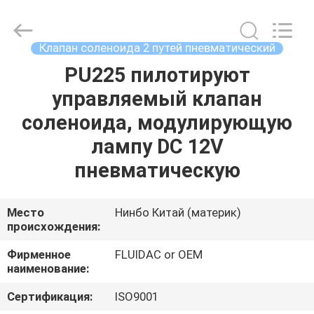
-
2026
FENGHUA
FLUID
AUTOMATIC
Клапан соленоида 2 путей пневматический
CONTROL
CO.,LTD.
All
PU225 пилотируют
ДОМ
Rights
Reserved.
управляемый клапан
ПРОДУКТЫ
соленоида, модулирующую
лампу DC 12V
РОЛИКИ
пневматическую
О
Место
Нинбо Китай (материк)
происхождения:
НАС
Фирменное
FLUIDAC or OEM
наименование:
ПУТЕШЕСТВИЕ
ФАБРИКИ
Сертификация:
ISO9001