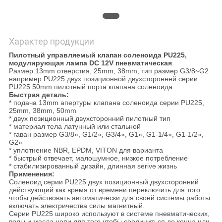
Характер продукции
Пилотный управляемый клапан соленоида PU225,
модулирующая лампа DC 12V пневматическая
Размер 13mm отверстия, 25mm, 38mm, тип размер G3/8~G2
например PU225 двух позиционной двухсторонней серии
PU225 50mm пилотный порта клапана соленоида
Быстрая деталь:
* подача 13mm апертуры клапана соленоида серии PU225,
25mm, 38mm, 50mm
* двух позиционный двухсторонний пилотный тип
* материал тела латунный или стальной
* гаван размер G3/8», G1/2», G3/4», G1», G1-1/4», G1-1/2»,
G2»
* уплотнение NBR, EPDM, VITON для варианта
* быстрый отвечает, малошумное, низкое потребление
* стабилизированный дизайн, длинная serive жизнь
Применения:
Соленоид серии PU225 двух позиционный двухсторонний
действующий как время от времени переключить для того
чтобы действовать автоматически для своей системы работы
включать электричества силы магнитный.
Серии PU225 широко используют в системе пневматических,
воды и масла цепи для того чтобы соединиться до конца или