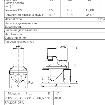
Расход потока
(mm)
4,50
12,00
Значение CV
4,50
″ 1/2
3/ 4 ″
Совместная скважина трубы
3/ 8 ″
Meterial тела
Лату
Жидкость деятельности
Выкостность
Давление деятельности
Max.Pressure
Сопротивление
Рабочая температура
Модель
Порт
B
C
PU225-03A
G3/8»
66,5
106,5
48,0
SPU225-03A