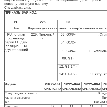
повернуться служа систему.
Спецификации:
ПРИКАЗЫВАЯ КОД
PU
225
03
Тип
Картина движения
Гаван размер
Установка и нача
PU: Клапан
225: Пилотный
03: G3/8»
: Ста
соленоида
тип
серии PU двух
04: G1/2»
позиционный
двухсторонний
06: G3/4»
F: Установ
08: G1»
12: G1-1/4»
14: G1-1/2»
T: С катушк
PU225-04A
PU225-06A
PU
Модель
PU225-03A
SPU225-04A
SPU225-06A
SP
SPU225-03A
Средство деятельности
Воздух
Картина движения
Пил
Тип
Нормальн
13
25
Апертура
13