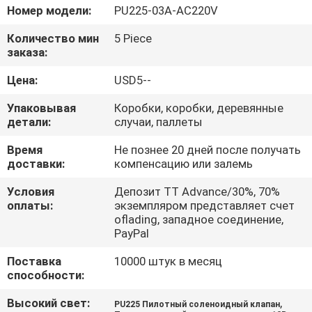
Номер модели:
PU225-03A-AC220V
ПРОВЕРКА
Количество мин
5 Piece
КАЧЕСТВА
заказа:
Цена:
USD5--
СВЯЖИТЕСЬ
Упаковывая
Коробки, коробки, деревянные
МЫ
детали:
случаи, паллеты
Время
Не познее 20 дней после получать
СПРОСИТЕ
доставки:
компенсацию или залемь
ЦИТАТУ
Условия
Депозит TT Advance/30%, 70%
оплаты:
экземпляром представляет счет
oflading, западное соединение,
VR
PayPal
SHOW
Поставка
10000 штук в месяц
способности:
КАРТА
Высокий свет:
,
PU225 Пилотный соленоидный клапан