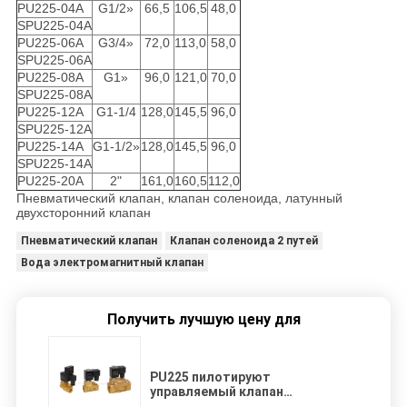
PU225-04A
G1/2»
66,5
106,5
48,0
SPU225-04A
PU225-06A
G3/4»
72,0
113,0
58,0
SPU225-06A
PU225-08A
G1»
96,0
121,0
70,0
SPU225-08A
PU225-12A
G1-1/4
128,0
145,5
96,0
SPU225-12A
PU225-14A
G1-1/2»
128,0
145,5
96,0
SPU225-14A
PU225-20A
2"
161,0
160,5
112,0
Пневматический клапан, клапан соленоида, латунный
двухсторонний клапан
Пневматический клапан
Клапан соленоида 2 путей
Вода электромагнитный клапан
Получить лучшую цену для
PU225 пилотируют
управляемый клапан
соленоида, модулирующую