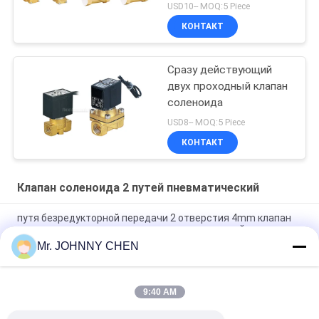
USD10-- MOQ:5 Piece
КОНТАКТ
Сразу действующий
двух проходный клапан
соленоида
USD8-- MOQ:5 Piece
КОНТАКТ
Клапан соленоида 2 путей пневматический
путя безредукторной передачи 2 отверстия 4mm клапан
соленоида миниого латунного пневматический
Mr. JOHNNY CHEN
клапан соленоида G1/2 отверстия 2/2 16~50mm латунный
пневматический " ~G2» с уплотнением Viton
9:40 AM
Клапан соленоида высокотемпературного путя 1.5MPa 2
пневматический с уплотнением PTFE для пара