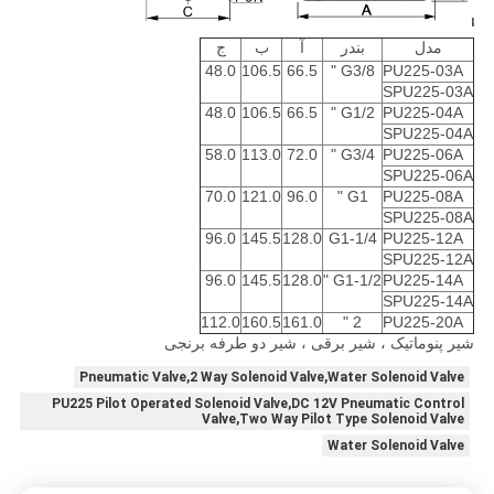
مدل
بندر
آ
ب
ج
48.0
106.5
66.5
G3/8 "
PU225-03A
SPU225-03A
48.0
106.5
66.5
G1/2 "
PU225-04A
SPU225-04A
58.0
113.0
72.0
G3/4 "
PU225-06A
SPU225-06A
70.0
121.0
96.0
G1 "
PU225-08A
SPU225-08A
96.0
145.5
128.0
G1-1/4
PU225-12A
SPU225-12A
96.0
145.5
128.0
G1-1/2 "
PU225-14A
SPU225-14A
112.0
160.5
161.0
2 "
PU225-20A
شیر پنوماتیک ، شیر برقی ، شیر دو طرفه برنجی
Pneumatic Valve,2 Way Solenoid Valve,Water Solenoid Valve
PU225 Pilot Operated Solenoid Valve,DC 12V Pneumatic Control
Valve,Two Way Pilot Type Solenoid Valve
Water Solenoid Valve