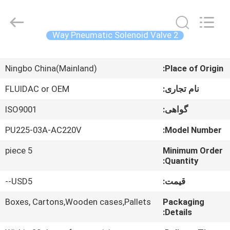
2026
FENGHUA
FLUID
AUTOMATIC
CONTROL
2 Way Pneumatic Solenoid Valve
CO.,LTD.
All
Rights
صفحه
Reserved.
Ningbo China(Mainland)
Place of Origin:
اصلی
نام تجاری:
FLUIDAC or OEM
محصولات
گواهی:
ISO9001
PU225-03A-AC220V
Model Number:
فیلم
5 piece
Minimum Order
های
Quantity:
قیمت:
USD5--
درباره
ما
Boxes, Cartons,Wooden cases,Pallets
Packaging
Details: