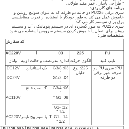
* طراحی پایدار ، عمر مفید طولانی
برنامه های کاربردی:
سری برقی PU225 دو حالته دو طرفه که به عنوان سوئیچ روشن و
خاموش عمل می کند به طور خودکار با استفاده از قدرت مغناطیسی
برق برای سیستم کار می کند.
سری PU225 به طور گسترده ای در سیستم پنوماتیک ، آب و سیستم
روغن برای اتصال یا خاموش کردن سیستم سرویس استفاده می شود.
مشخصات فنی:
کد سفارش
PU
225
03
آ
AC220V
تایپ کنید
الگوی حرکت
اندازه بندر
نصب و حالت اولیه
ولتاژ
PU: سری PU دو
225: نوع
03: G3/8
یک استاندارد
DC12V
طرفه شیر برقی
خلبان
"
دو طرفه
DC24V
04: G1/2
"
06: G3/4
F: نصب فلنج
"
AC110V
08: G1 "
12: G1-
1/4 "
14: G1-
T: با سیم پیچ تایمر
AC220V
1/2 "
PU225-08A
PU225-06A
PU225-04A