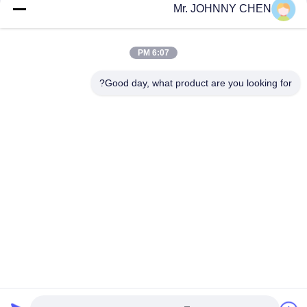
Mr. JOHNNY CHEN
16~50mm Orifice 2/2 Brass Pneumatic Solenoid Valve
G1/2"~G2" With Viton Seal
6:07 PM
High Temperature 1.5MPa 2 Way Pneumatic Solenoid Valve
With PTFE Seal For Steam
Good day, what product are you looking for?
دسته بندی های محبوب
همه
Solenoid Operated 
2 Way Pneumatic 
Directional Control 
Solenoid Valve
Valve
Manual Directional 
شیر غلظت اکسیژن
Control Valve
Mechanical Control 
Pneumatic Flow 
Valve
Control Valve
Pulse Jet Valve
Air Hydraulic Pump