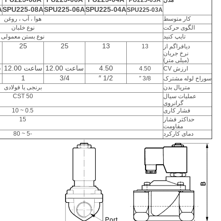
مدل
PU225-03A
A
SPU225-08A
SPU225-06A
SPU225-04A
SPU225-03A
کار متوسط
هوا ، آب ، روغن
الگوی حرکت
نوع خلبان
تایپ کنید
نوع بستن معمولی
25
25
13
دیافراگم از
13
نرخ جریان
(میلی متر)
4.50
ساعت 12.00
ساعت 12.00
س
ارزش CV
4.50
1
3/4
1/2 ″
سوراخ لوله مشترک
3/8 ″
متریال بدن
برنجی یا فولادی
عملیات سیال
50 CST
گرانروی
فشار کاری
0.5 ~ 10
حداکثر فشار
15
مقاومت
دمای کارکرد
-5 ~ 80