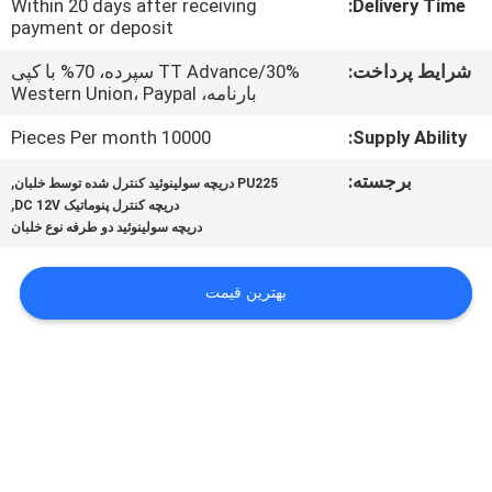
Within 20 days after receiving
Delivery Time:
تور
payment or deposit
کارخانه
شرایط پرداخت:
TT Advance/30% سپرده، 70% با کپی
بارنامه، Western Union، Paypal
کنترل
10000 Pieces Per month
Supply Ability:
کیفیت
برجسته:
,
PU225 دریچه سولینوئید کنترل شده توسط خلبان
,
دریچه کنترل پنوماتیک DC 12V
با
دریچه سولینوئید دو طرفه نوع خلبان
ما
بهترین قیمت
تماس
بگیرید
درخواست
نقل قول