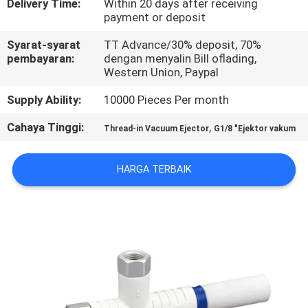
Delivery Time:
Within 20 days after receiving
payment or deposit
KONTROL
Syarat-syarat
TT Advance/30% deposit, 70%
KUALITAS
pembayaran:
dengan menyalin Bill oflading,
Western Union, Paypal
HUBUNGI
Supply Ability:
10000 Pieces Per month
KAMI
Cahaya Tinggi:
,
Thread-in Vacuum Ejector
G1/8 "Ejektor vakum
PERMINTAAN
HARGA TERBAIK
PENAWARAN
VR
SHOW
SITEMAP