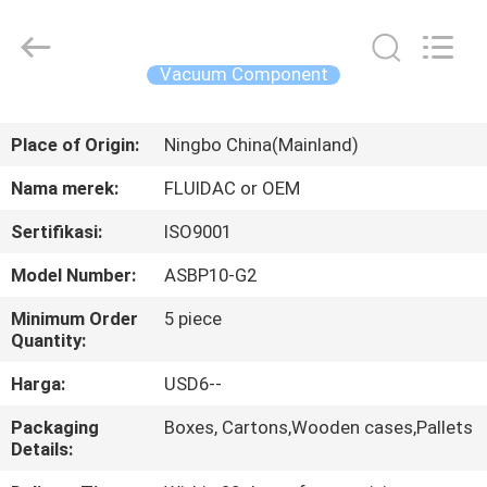
2026
FENGHUA
FLUID
AUTOMATIC
CONTROL
Vacuum Component
CO.,LTD.
All
Rights
RUMAH
Reserved.
Place of Origin:
Ningbo China(Mainland)
PRODUK
Nama merek:
FLUIDAC or OEM
Sertifikasi:
ISO9001
VIDEO
Model Number:
ASBP10-G2
TENTANG
Minimum Order
5 piece
Quantity:
KAMI
Harga:
USD6--
TUR
Packaging
Boxes, Cartons,Wooden cases,Pallets
Details:
PABRIK