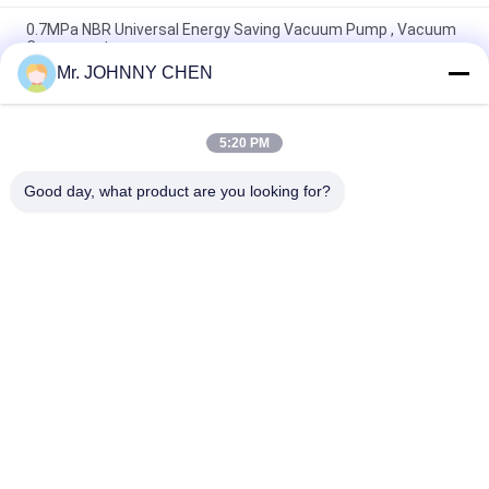
0.7MPa NBR Universal Energy Saving Vacuum Pump , Vacuum
Component
Mr. JOHNNY CHEN
Vacuum Component 220L/M Miniature Vacuum Pump
Maximum 7bar Air Supply Pressure
5:20 PM
8mm - 125mm PU / Silicon VASB Vacuum Pad Vacuum
Component For Automotive And Stamping Industrial
Good day, what product are you looking for?
Bad Request
Semua
Solenoid Operated 
2 Way Pneumatic 
Directional Control 
Solenoid Valve
Valve
Manual Directional 
Katup Konsentrator 
Control Valve
Oksigen
Mechanical Control 
Pneumatic Flow 
Valve
Control Valve