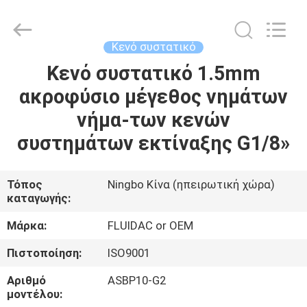
2026
FENGHUA
FLUID
AUTOMATIC
CONTROL
Κενό συστατικό
CO.,LTD.
All
Κενό συστατικό 1.5mm
ΣΠΊΤΙ
Rights
Reserved.
ακροφύσιο μέγεθος νημάτων
ΠΡΟΪΌΝΤΑ
νήμα-των κενών
συστημάτων εκτίναξης G1/8»
ΒΊΝΤΕΟ
Τόπος
Ningbo Κίνα (ηπειρωτική χώρα)
καταγωγής:
ΠΕΡΊΠΟΥ
ΕΜΕΊΣ
Μάρκα:
FLUIDAC or OEM
Πιστοποίηση:
ISO9001
ΓΎΡΟΣ
Αριθμό
ASBP10-G2
ΕΡΓΟΣΤΑΣΊΩΝ
μοντέλου: