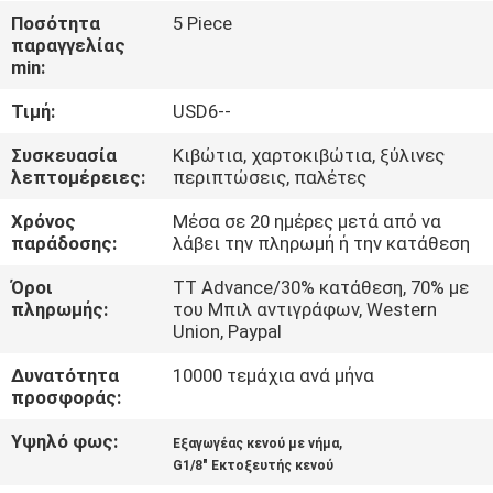
Ποσότητα
5 Piece
ΠΟΙΟΤΙΚΌΣ
παραγγελίας
min:
ΈΛΕΓΧΟΣ
Τιμή:
USD6--
ΜΑΣ
Συσκευασία
Κιβώτια, χαρτοκιβώτια, ξύλινες
λεπτομέρειες:
περιπτώσεις, παλέτες
ΕΛΆΤΕ
Χρόνος
Μέσα σε 20 ημέρες μετά από να
ΣΕ
παράδοσης:
λάβει την πληρωμή ή την κατάθεση
ΕΠΑΦΉ
Όροι
TT Advance/30% κατάθεση, 70% με
ΜΕ
πληρωμής:
του Μπιλ αντιγράφων, Western
Union, Paypal
ΖΗΤΉΣΤΕ
Δυνατότητα
10000 τεμάχια ανά μήνα
προσφοράς:
ΈΝΑ
Υψηλό φως:
,
ΑΠΌΣΠΑΣΜΑ
Εξαγωγέας κενού με νήμα
G1/8" Εκτοξευτής κενού