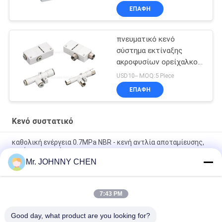
ΕΠΑΦΉ
πνευματικό κενό
σύστημα εκτίναξης
ακροφυσίων ορείχαλκου
1.8mm
USD10-- MOQ:5 Piece
ΕΠΑΦΉ
Κενό συστατικό
καθολική ενέργεια 0.7MPa NBR - κενή αντλία αποταμίευσης,
κενό συστατικό
Mr. JOHNNY CHEN
Κενή πίεση παροχής αέρα συστατικών 220L/M μικροσκοπική
κενών αντλιών μέγιστη 7bar
7:43 PM
8mm - 125mm PU/κενό κενό τμήμα μαξιλαριών πυριτίου
VASB για αυτοκίνητο και τη σφράγιση βιομηχανικούς
Good day, what product are you looking for?