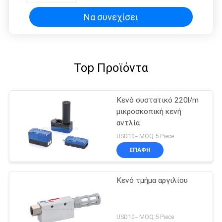
Να συνεχίσει
Top Προϊόντα
Κενό συστατικό 220l/m
μικροσκοπική κενή
αντλία
USD10-- MOQ:5 Piece
ΕΠΑΦΉ
Κενό τμήμα αργιλίου
USD10-- MOQ:5 Piece