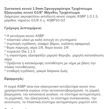
Συστατικό κενού 1.5mm Σφουγγαρίστρα Τριχόπτωμα
Εξαγωγέας κενού G1/8" Μέγεθος Τριχόπτωμα
Διάμετρος ακροφύλλου εκτοξευτή κενού σειράς ASBP 1.0,1.5,
μέγεθος νήματος G1/8 π.χ. ASBP10-G2
Γρήγορη λεπτομέρεια:
* Η γεννήτρια κενού ASBP
* πλαστικό υλικό με καλή αντοχή σε χτυπήματα
* συμπαγή σχεδίαση, ελαφρύ βάρος, ευέλικτη εφαρμογή
* θύρα παροχής αέρα 1/8, θύρα κενού 1/8
* πύραυλο Dia 1,1.5
* η σιγαστήρας εξασφαλίζει χαμηλό θόρυβο, χαμηλή κατανάλωση
αέρα
* Οριζόντια ή κατακόρυφη τοποθέτηση με νήμα με βάση την
πλάκα τοποθέτησης
* σταθερή σχεδίαση, μακρά διάρκεια ζωής
Εφαρμογές:
Η σειρά ASBP είναι ένα ηλεκτρονικό εκτοξευτήρα κενού που
χρησιμοποιείται ευρέως στην αυτοκινητοβιομηχανία, τη χημική
βιομηχανία, την κατασκευή γυαλιού, το σύστημα αυτοματισμού,
τη μηχανική, την ηλεκτρονική, το σύστημα συσκευασίας, την
εκτύπωση, τα πλαστικά,σύστημα αυτοματισμού ρομπότ κλπ.