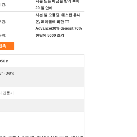
지불 또는 예금을 받기 후에
시간:
20 일 안에
사본 빌 오플딩, 웨스턴 유니
조건:
온, 페이팔에 의한 TT
Advance/30% deposit,70%
능력:
한달에 5000 조각
접촉
950 n
8”~ 3/8”g
러 진동기