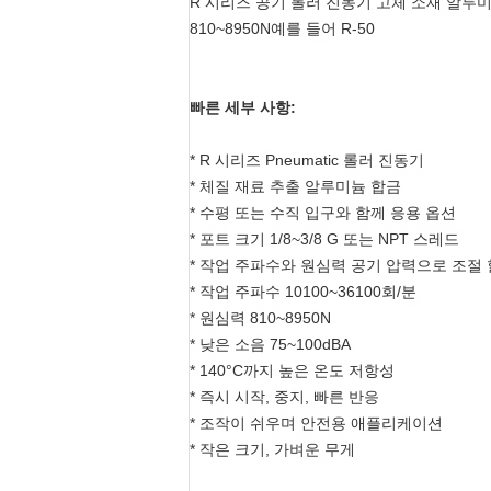
R 시리즈 공기 롤러 진동기 고체 소재 알루미늄 
810~8950N
예를 들어 R-50
빠른 세부 사항:
* R 시리즈 Pneumatic 롤러 진동기
* 체질 재료 추출 알루미늄 합금
* 수평 또는 수직 입구와 함께 응용 옵션
* 포트 크기 1/8~3/8 G 또는 NPT 스레드
* 작업 주파수와 원심력 공기 압력으로 조절 
* 작업 주파수 10100~36100회/분
* 원심력 810~8950N
* 낮은 소음 75~100dBA
* 140°C까지 높은 온도 저항성
* 즉시 시작, 중지, 빠른 반응
* 조작이 쉬우며 안전용 애플리케이션
* 작은 크기, 가벼운 무게