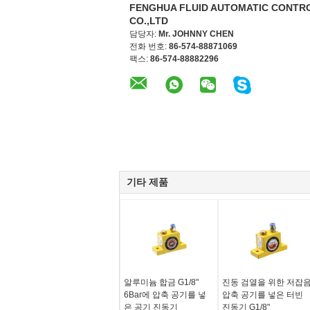
FENGHUA FLUID AUTOMATIC CONTR
CO.,LTD
담당자:
Mr. JOHNNY CHEN
전화 번호:
86-574-88871069
팩스:
86-574-88882296
기타 제품
알루미늄 합금 G1/8"
진동 검열을 위한 저잡
6Bar에 압축 공기를 넣
압축 공기를 넣은 터빈
은 공기 진동기
진동기 G1/8"