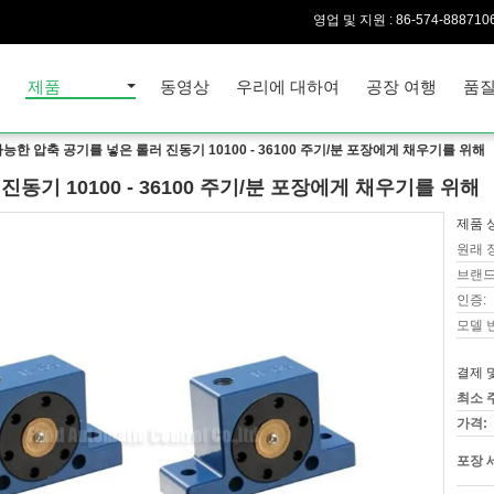
영업 및 지원 :
86-574-888710
집
제품
동영상
우리에 대하여
공장 여행
품질
능한 압축 공기를 넣은 롤러 진동기 10100 - 36100 주기/분 포장에게 채우기를 위해
동기 10100 - 36100 주기/분 포장에게 채우기를 위해
제품 
원래 
브랜드
인증:
모델 
결제 
최소 
가격:
포장 