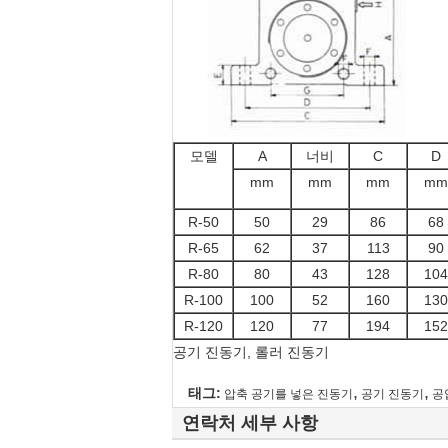
모델
A
너비
C
D
mm
mm
mm
mm
R-50
50
29
86
68
R-65
62
37
113
90
R-80
80
43
128
104
R-100
100
52
160
130
R-120
120
77
194
152
공기 진동기, 롤러 진동기
,
,
태그:
압축 공기를 넣은 진동기
공기 진동기
공
연락처 세부 사항