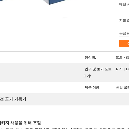
배달 
지불 
공급 
원심력:
810 ~ 8
입구 및 호기 포트
NPT | 1/
크기:
제품 이름:
공압 롤
전 공기 가동기
분 패키지 채용을 위해 조절