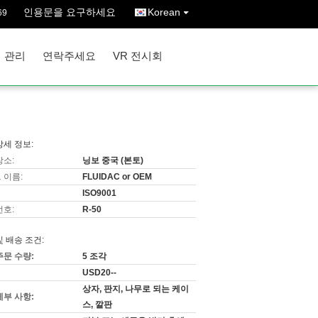
인용문을 요구하세요
Korean
69
 관리
연락주세요
VR 전시회
상세 정보:
장소:
닝보 중국 (본토)
 이름:
FLUIDAC or OEM
ISO9001
번호:
R-50
및 배송 조건:
주문 수량:
5 조각
USD20--
상자, 판지, 나무로 되는 케이
세부 사항:
스, 깔판