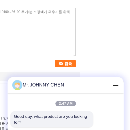
Mr. JOHNNY CHEN
2:47 AM
Good day, what product are you looking 
GT 압축 공기를 넣은 통
GT-32 산업 먹이는 컨베
for?
제 터빈 진동기, 압축 공
이어 체계를 위한 항구
기를 넣은 진동자
크기 G3/8를 가진 압축