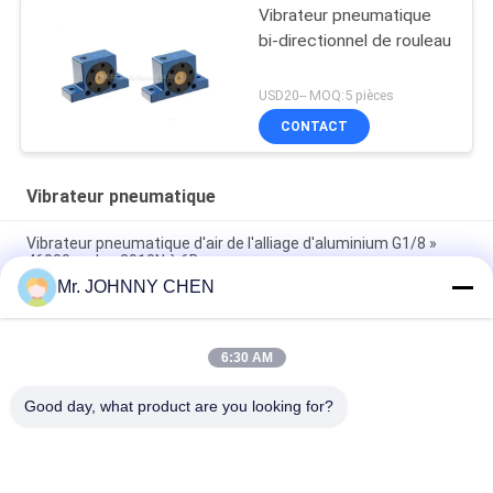
Vibrateur pneumatique
bi-directionnel de rouleau
USD20-- MOQ:5 pièces
CONTACT
Vibrateur pneumatique
Vibrateur pneumatique d'air de l'alliage d'aluminium G1/8 »
46000cycles 2910N à 6Bar
Mr. JOHNNY CHEN
Vibrateur pneumatique à faible bruit G1/8 » 2400N/6Bar de
turbine pour le criblage de vibration
6:30 AM
Vibrateur pneumatique industriel de la turbine GT-13 pour le
criblage de vibration
Good day, what product are you looking for?
Catégories populaires
Tous