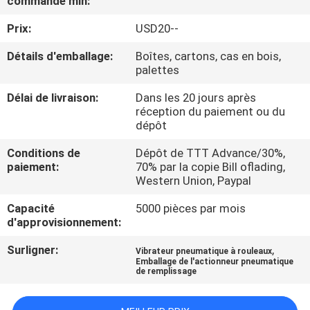
commande min:
VISITE
Prix:
USD20--
D'USINE
Détails d'emballage:
Boîtes, cartons, cas en bois,
palettes
CONTRÔLE
DE
Délai de livraison:
Dans les 20 jours après
réception du paiement ou du
QUALITÉ
dépôt
Conditions de
Dépôt de TTT Advance/30%,
CONTACTEZ-
paiement:
70% par la copie Bill oflading,
Western Union, Paypal
NOUS
Capacité
5000 pièces par mois
d'approvisionnement:
DEMANDEZ
Surligner:
,
Vibrateur pneumatique à rouleaux
UNE
Emballage de l'actionneur pneumatique
de remplissage
CITATION