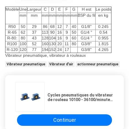
Modèle
Une
Largeur
C
D
E
F
G
H est
Le poids
mm
mm
mm
mm
mm
mm
mm
BSP du fil
en kg
R50
50
29
86
68
12
7
40
G1/8"
0.245
R-65
62
37
113
90
16
9
50
G1/4 "
0.54
R-80:
80
43
128
104
16
9
60
G1/4 "
0.955
R100
100
52
160
130
20
11
80
G3/8"
1.815
R-120
120
77
194
152
24
17
G3/8"
4.265
Vibrateur pneumatique, vibrateur à rouleaux
Vibrateur pneumatique
Vibrateur d'air
actionneur pneumatique
Cycles pneumatiques du vibrateur
de rouleau 10100 - 36100/minute
réglable pour remplir de
empaquetage
Continuer