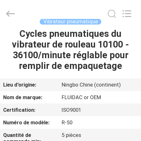
2026
FENGHUA
FLUID
AUTOMATIC
CONTROL
Vibrateur pneumatique
CO.,LTD.
All
Cycles pneumatiques du
MAISON
Rights
Reserved.
vibrateur de rouleau 10100 -
PRODUITS
36100/minute réglable pour
remplir de empaquetage
VIDÉOS
Lieu d'origine:
Ningbo Chine (continent)
AU
Nom de marque:
FLUIDAC or OEM
SUJET
Certification:
ISO9001
DE
Numéro de modèle:
R-50
NOUS
Quantité de
5 pièces