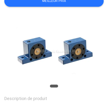
MEILLEUR PRIX
VR
SHOW
PLAN
DU
SITE
PRIVACY
POLICY
Description de produit