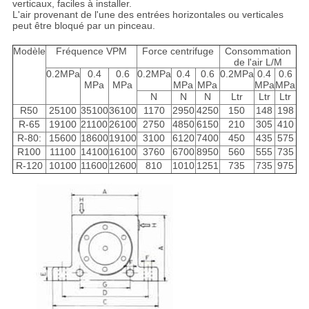
verticaux, faciles à installer.
L'air provenant de l'une des entrées horizontales ou verticales
peut être bloqué par un pinceau.
Modèle
Fréquence VPM
Force centrifuge
Consommation
de l'air L/M
0.2MPa
0.4
0.6
0.2MPa
0.4
0.6
0.2MPa
0.4
0.6
MPa
MPa
MPa
MPa
MPa
MPa
N
N
N
Ltr
Ltr
Ltr
R50
25100
35100
36100
1170
2950
4250
150
148
198
R-65
19100
21100
26100
2750
4850
6150
210
305
410
R-80:
15600
18600
19100
3100
6120
7400
450
435
575
R100
11100
14100
16100
3760
6700
8950
560
555
735
R-120
10100
11600
12600
810
1010
1251
735
735
975