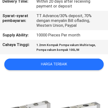
Delivery Time:
Within 20 days after receiving
payment or deposit
KONTROL
Syarat-syarat
TT Advance/30% deposit, 70%
KUALITAS
pembayaran:
dengan menyalin Bill oflading,
Western Union, Paypal
HUBUNGI
Supply Ability:
10000 Pieces Per month
KAMI
Cahaya Tinggi:
,
1.2mm Kompak Pompa vakum Multistage
Pompa vakum kompak 100L/M
PERMINTAAN
HARGA TERBAIK
PENAWARAN
VR
SHOW
SITEMAP