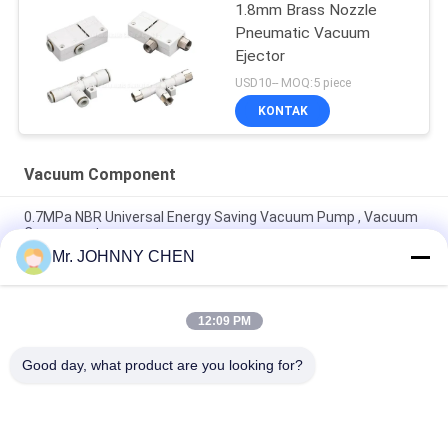
1.8mm Brass Nozzle
Pneumatic Vacuum
Ejector
USD10-- MOQ:5 piece
KONTAK
Vacuum Component
0.7MPa NBR Universal Energy Saving Vacuum Pump , Vacuum
Component
Mr. JOHNNY CHEN
Vacuum Component 220L/M Miniature Vacuum Pump
Maximum 7bar Air Supply Pressure
12:09 PM
8mm - 125mm PU / Silicon VASB Vacuum Pad Vacuum
Component For Automotive And Stamping Industrial
Good day, what product are you looking for?
Bad Request
Semua