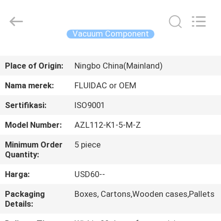
2026
FENGHUA
FLUID
AUTOMATIC
CONTROL
Vacuum Component
CO.,LTD.
All
Rights
RUMAH
Reserved.
Place of Origin:
Ningbo China(Mainland)
PRODUK
Nama merek:
FLUIDAC or OEM
Sertifikasi:
ISO9001
VIDEO
Model Number:
AZL112-K1-5-M-Z
TENTANG
Minimum Order
5 piece
Quantity:
KAMI
Harga:
USD60--
TUR
Packaging
Boxes, Cartons,Wooden cases,Pallets
Details:
PABRIK