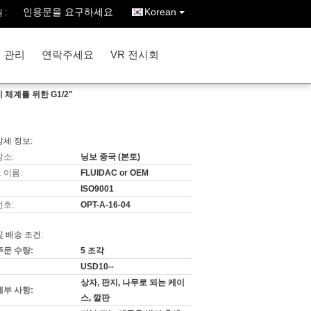
인용문을 요구하세요
Korean
 :
 관리
연락주세요
VR 전시회
기 체계를 위한 G1/2"
상세 정보:
장소:
닝보 중국 (본토)
 이름:
FLUIDAC or OEM
ISO9001
번호:
OPT-A-16-04
및 배송 조건:
주문 수량:
5 조각
USD10--
상자, 판지, 나무로 되는 케이
세부 사항:
스, 깔판