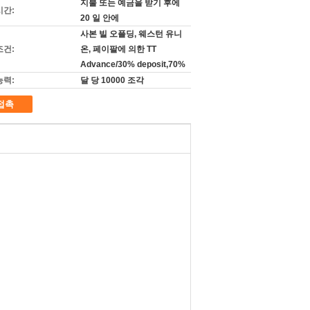
지불 또는 예금을 받기 후에
시간:
20 일 안에
사본 빌 오플딩, 웨스턴 유니
조건:
온, 페이팔에 의한 TT
Advance/30% deposit,70%
능력:
달 당 10000 조각
접촉