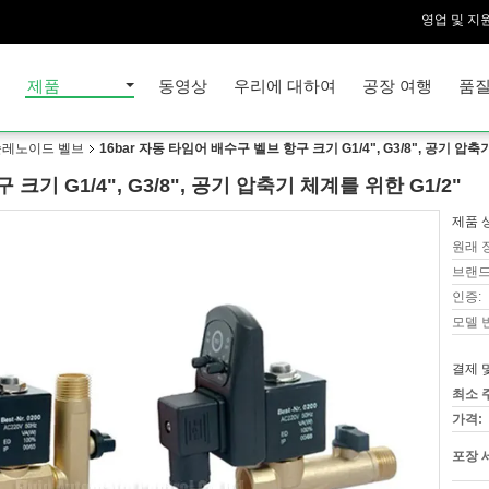
영업 및 지원
집
제품
동영상
우리에 대하여
공장 여행
품질
솔레노이드 벨브
16bar 자동 타임어 배수구 벨브 항구 크기 G1/4", G3/8", 공기 압축
크기 G1/4", G3/8", 공기 압축기 체계를 위한 G1/2"
제품 
원래 
브랜드
인증:
모델 
결제 
최소 
가격:
포장 