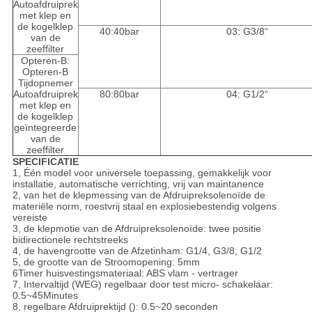
Autoafdruiprek
met klep en
de kogelklep
40:40bar
03: G3/8“
van de
zeeffilter
Opteren-B:
Opteren-B
Tijdopnemer
Autoafdruiprek
80:80bar
04: G1/2“
met klep en
de kogelklep
geïntegreerde
van de
zeeffilter
SPECIFICATIE
1, Één model voor universele toepassing, gemakkelijk voor
installatie, automatische verrichting, vrij van maintanence
2, van het de klepmessing van de Afdruipreksolenoïde de
materiële norm, roestvrij staal en explosiebestendig volgens
vereiste
3, de klepmotie van de Afdruipreksolenoïde: twee positie
bidirectionele rechtstreeks
4, de havengrootte van de Afzetinham: G1/4, G3/8, G1/2
5, de grootte van de Stroomopening: 5mm
6Timer huisvestingsmateriaal: ABS vlam - vertrager
7, Intervaltijd (WEG) regelbaar door test micro- schakelaar:
0.5~45Minutes
8, regelbare Afdruiprektijd (): 0.5~20 seconden