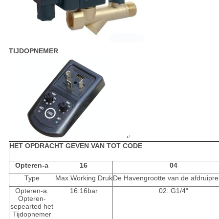
TIJDOPNEMER
HET OPDRACHT GEVEN VAN TOT CODE
Opteren-a
16
04
Type
Max.Working Druk
De Havengrootte van de afdruipre
Opteren-a:
16:16bar
02: G1/4“
Opteren-
sepearted het
Tijdopnemer