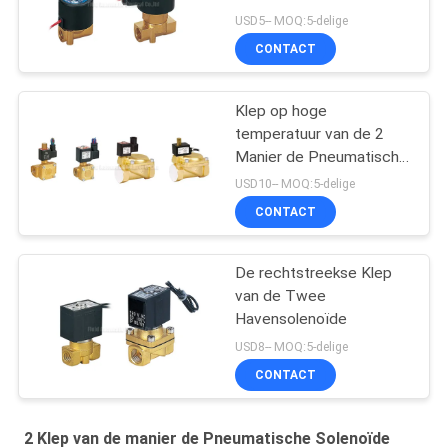
USD5-- MOQ:5-delige
CONTACT
Klep op hoge
temperatuur van de 2
Manier de Pneumatische
Solenoïde
USD10-- MOQ:5-delige
CONTACT
De rechtstreekse Klep
van de Twee
Havensolenoïde
USD8-- MOQ:5-delige
CONTACT
2 Klep van de manier de Pneumatische Solenoïde