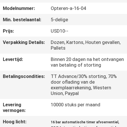
KWALITEITSCONTROLE
Modelnummer:
Opteren-a-16-04
CONTACTEER
Min. bestelaantal:
5-delige
ONS
Prijs:
USD10--
Verpakking Details:
Dozen, Kartons, Houten gevallen,
VERZOEK
Pallets
OM EEN
Levertijd:
Binnen 20 dagen na het ontvangen
van betaling of storting
CITAAT
Betalingscondities:
TT Advance/30% storting, 70%
door oflading van de
VR
exemplaarrekening, Western
Union, Paypal
SHOW
Levering
10000 stuks per maand
vermogen:
SITEMAP
Hoog licht:
,
16 bar automatische timer afvoerventiel