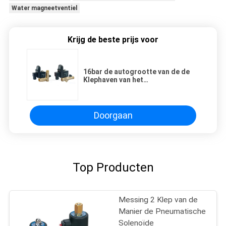
Water magneetventiel
Krijg de beste prijs voor
16bar de autogrootte van de de
Klephaven van het
Tijdopnemerafdruiprek G1/4“,
G3/8“, G1/2“ voor het Systeem van
de Luchtcompressor
Doorgaan
Top Producten
Messing 2 Klep van de
Manier de Pneumatische
Solenoïde