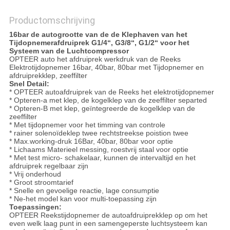
Productomschrijving
16bar de autogrootte van de de Klephaven van het
Tijdopnemerafdruiprek G1/4“, G3/8“, G1/2“ voor het
Systeem van de Luchtcompressor
OPTEER auto het afdruiprek werkdruk van de Reeks
Elektrotijdopnemer 16bar, 40bar, 80bar met Tijdopnemer en
afdruiprekklep, zeeffilter
Snel Detail:
* OPTEER autoafdruiprek van de Reeks het elektrotijdopnemer
* Opteren-a met klep, de kogelklep van de zeeffilter separted
* Opteren-B met klep, geïntegreerde de kogelklep van de
zeeffilter
* Met tijdopnemer voor het timming van controle
* rainer solenoïdeklep twee rechtstreekse poistion twee
* Max.working-druk 16Bar, 40bar, 80bar voor optie
* Lichaams Materieel messing, roestvrij staal voor optie
* Met test micro- schakelaar, kunnen de intervaltijd en het
afdruiprek regelbaar zijn
* Vrij onderhoud
* Groot stroomtarief
* Snelle en gevoelige reactie, lage consumptie
* Ne-het model kan voor multi-toepassing zijn
Toepassingen:
OPTEER Reekstijdopnemer de autoafdruiprekklep op om het
even welk laag punt in een samengeperste luchtsysteem kan