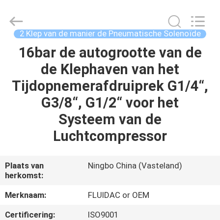
2026
FENGHUA
FLUID
AUTOMATIC
CONTROL
2 Klep van de manier de Pneumatische Solenoïde
CO.,LTD.
All
16bar de autogrootte van de
HUIS
Rights
Reserved.
de Klephaven van het
PRODUCTEN
Tijdopnemerafdruiprek G1/4“,
G3/8“, G1/2“ voor het
VIDEOS
Systeem van de
Luchtcompressor
ONGEVEER
ONS
Plaats van
Ningbo China (Vasteland)
herkomst:
FABRIEKSREIS
Merknaam:
FLUIDAC or OEM
Certificering:
ISO9001