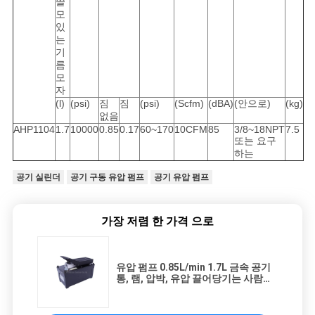
쓸
모
있
는
기
름
모
자
(l)
(psi)
짐
짐
(psi)
(Scfm)
(dBA)
(안으로)
(kg)
없음
AHP1104
1.7
10000
0.85
0.17
60~170
10CFM
85
3/8~18NPT
7.5
또는 요구
하는
공기 실린더
공기 구동 유압 펌프
공기 유압 펌프
가장 저렴 한 가격 으로
유압 펌프 0.85L/min 1.7L 금속 공기
통, 램, 압박, 유압 끌어당기는 사람을
위한 10000PSI 운영 압력을 바람쐬십
시오