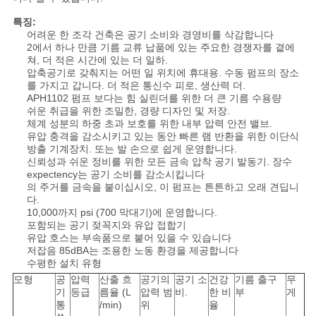
사
특징:
이
어려운 한 조각 건축은 공기 소비와 경영비를 삭감합니다
2에서 하나 만큼 기름 교류 납품에 있는 주요한 경쟁자를 곁에
트
쳐, 더 적은 시간에 있는 더 일하.
압축공기로 갖춰지는 어떤 일 위치에 휴대용. 수동 펌프의 장소
를 가지고 갑니다. 더 적은 통신수 피로, 생산력 더.
맵
APH1102 펌프 보다는 힘 실린더를 위한 더 큰 기름 수용량
쉬운 취급을 위한 조밀한, 경량 디자인 및 저장.
체계 성분의 하중 초과 보호를 위한 내부 압력 안전 밸브.
PRIVACY
유압 충격을 감소시키고 있는 동안 빠른 램 반환을 위한 이단식
방출 기계장치. 또는 발 손으로 쉽게 운영합니다.
POLICY
신뢰성과 쉬운 정비를 위한 모든 금속 압착 공기 발동기. 장수
expectency는 공기 소비를 감소시킵니다
의 주거를 금속을 붙이십시오, 이 펌프는 튼튼하고 오래 견딥니
다.
10,000까지 psi (700 막대기)에 운영합니다.
포함되는 공기 젖꼭지와 유압 접합기
유압 호스는 부속품으로 붙어 있을 수 있습니다
저잡음 85dBA는 조용한 노동 환경을 제공합니다
수평한 설치 유형
모형
공
압력
산출 흐
공기의
공기 소
건강
기름 출구
무
기
등급
름율 (L
압력 범
비.
한 비
부
게
통
/min)
위
율