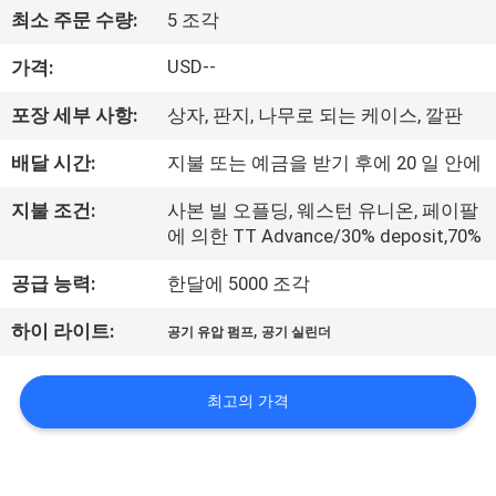
최소 주문 수량:
5 조각
리
USD--
가격:
에
대
포장 세부 사항:
상자, 판지, 나무로 되는 케이스, 깔판
하
배달 시간:
지불 또는 예금을 받기 후에 20 일 안에
여
지불 조건:
사본 빌 오플딩, 웨스턴 유니온, 페이팔
에 의한 TT Advance/30% deposit,70%
공
공급 능력:
한달에 5000 조각
장
,
하이 라이트:
공기 유압 펌프
공기 실린더
여
최고의 가격
행