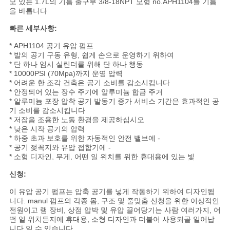
모 있는 1.7L의 기름 출구부 3/8-18NPT 모형 no.APH1104를 기름
용
을 바릅니다
문
빠른 세부사항:
을
* APH1104 공기 유압 펌프
* 발의 공기 구동 유형, 쉽게 손으로 운영하기 위하여
요
* 단 하나 임시 실린더를 위해 단 하나 행동
* 10000PSI (70Mpa)까지 운영 압력
* 어려운 한 조각 건축은 공기 소비를 감소시킵니다
구
* 안정되어 있는 장수 주기에 알루미늄 합금 주거
* 알루미늄 포장 압착 공기 발동기 증가 서비스 기간은 효과적인 공
하
기 소비를 감소시킵니다
* 저잡음 조용한 노동 환경을 제공하십시오
세
* 낮은 시작 공기의 압력
* 하중 초과 보호를 위한 자동적인 안전 밸브에 -
요
* 공기 젖꼭지와 유압 접합기에 -
* 소형 디자인, 무게, 어떤 일 위치를 위한 휴대용에 있는 빛
신청:
VR
이 유압 공기 펌프는 압축 공기를 넣게 작동하기 위하여 디자인됩
SHOW
니다. manul 펌프의 각종 몸, 구조 및 줄맞춤 신청을 위한 이상적인
전원이고 램 장비, 상점 압박 및 유압 끌어당기는 사람 여러가지, 어
떤 일 위치든지에 휴대용, 소형 디자인과 더불어 사용되골 일어납
니다 일 수 있습니다.