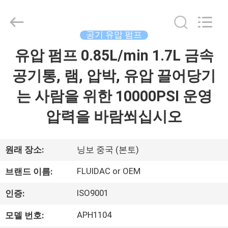
브
supplier.
Copyright
©
2013
공기 유압 펌프
-
2026
FENGHUA
유압 펌프 0.85L/min 1.7L 금속
집
FLUID
AUTOMATIC
CONTROL
공기통, 램, 압박, 유압 끌어당기
CO.,LTD.
All
제
Rights
는 사람을 위한 10000PSI 운영
Reserved.
품
압력을 바람쐬십시오
동
원래 장소:
닝보 중국 (본토)
영
FLUIDAC or OEM
브랜드 이름:
상
ISO9001
인증:
APH1104
모델 번호:
우