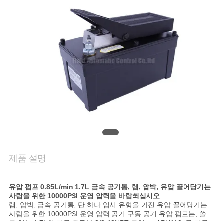
품
질
관
리
연
락
주
세
제품 설명
요
유압 펌프 0.85L/min 1.7L 금속 공기통, 램, 압박, 유압 끌어당기는
사람을 위한 10000PSI 운영 압력을 바람쐬십시오
인
램, 압박, 금속 공기통, 단 하나 임시 유형을 가진 유압 끌어당기는
사람을 위한 10000PSI 운영 압력 공기 구동 공기 유압 펌프는, 쓸