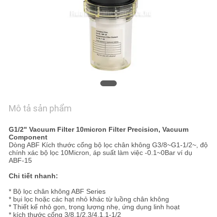
HỆ
CHÚNG
TÔI
YÊU
CẦU
BÁO
Mô tả sản phẩm
GIÁ
G1/2" Vacuum Filter 10micron Filter Precision, Vacuum
Component
VR
Dòng ABF Kích thước cổng bộ lọc chân không G3/8~G1-1/2~, độ
chính xác bộ lọc 10Micron, áp suất làm việc -0.1~0Bar ví dụ
SHOW
ABF-15
Chi tiết nhanh:
SƠ
* Bộ lọc chân không ABF Series
* bụi lọc hoặc các hạt nhỏ khác từ luồng chân không
ĐỒ
* Thiết kế nhỏ gọn, trọng lượng nhẹ, ứng dụng linh hoạt
* kích thước cổng 3/8,1/2,3/4,1,1-1/2