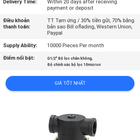
Delivery Time:
Within 20 days after receiving
TÔI
payment or deposit
Điều khoản
TT Tạm ứng / 30% tiền gửi, 70% bằng
THAM
thanh toán:
bản sao Bill oflading, Western Union,
Paypal
QUAN
NHÀ
Supply Ability:
10000 Pieces Per month
MÁY
Điểm nổi bật:
,
G1/2" Bộ lọc chân không
Độ chính xác bộ lọc 10micron
KIỂM
GIÁ TỐT NHẤT
SOÁT
CHẤT
LƯỢNG
LIÊN