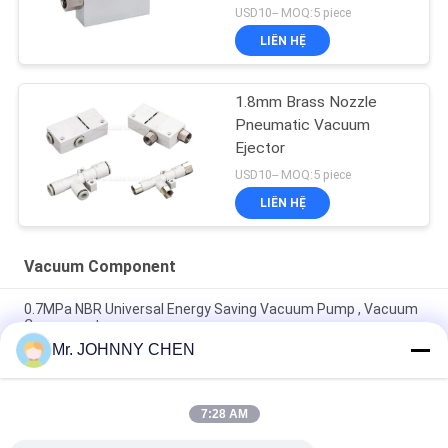
USD10-- MOQ:5 piece
LIÊN HỆ
1.8mm Brass Nozzle
Pneumatic Vacuum
Ejector
USD10-- MOQ:5 piece
LIÊN HỆ
Vacuum Component
0.7MPa NBR Universal Energy Saving Vacuum Pump , Vacuum
Component
Mr. JOHNNY CHEN
Vacuum Component 220L/M Miniature Vacuum Pump
Maximum 7bar Air Supply Pressure
7:28 AM
8mm - 125mm PU / Silicon VASB Vacuum Pad Vacuum
Component For Automotive And Stamping Industrial