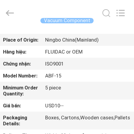
-
2026
FENGHUA
FLUID
AUTOMATIC
Vacuum Component
CONTROL
CO.,LTD.
All
TRANG
Rights
Reserved.
Place of Origin:
Ningbo China(Mainland)
CHỦ
Hàng hiệu:
FLUIDAC or OEM
CÁC
Chứng nhận:
ISO9001
SẢN
Model Number:
ABF-15
PHẨM
Minimum Order
5 piece
Quantity:
VIDEO
Giá bán:
USD10--
VỀ
Packaging
Boxes, Cartons,Wooden cases,Pallets
Details:
CHÚNG