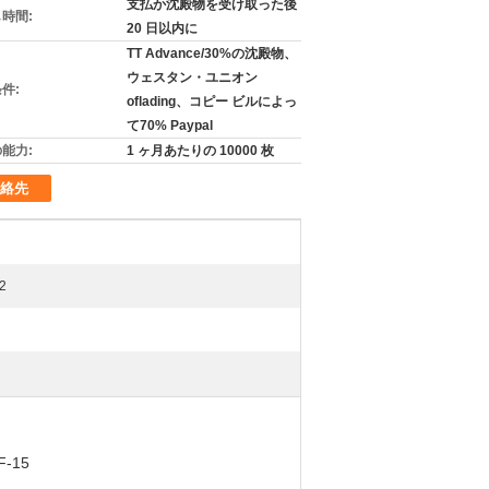
支払か沈殿物を受け取った後
時間:
20 日以内に
TT Advance/30%の沈殿物、
ウェスタン・ユニオン
件:
oflading、コピー ビルによっ
て70% Paypal
能力:
1 ヶ月あたりの 10000 枚
絡先
 2
-15