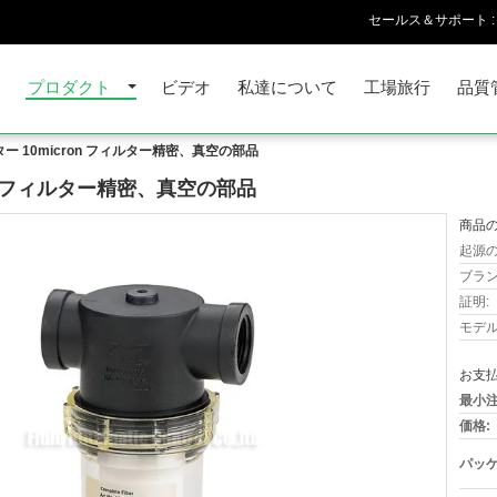
セールス＆サポート :
家
プロダクト
ビデオ
私達について
工場旅行
品質
ター 10micron フィルター精密、真空の部品
on フィルター精密、真空の部品
商品の
起源の
ブラン
証明:
モデル
お支払
最小注
価格:
パッケ