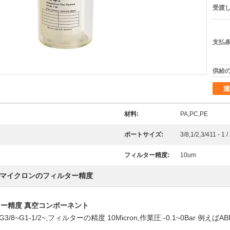
受渡し
支払条
供給の
連
材料:
PA,PC,PE
ポートサイズ:
3/8,1/2,3/411 - 1 /
フィルター精度:
10um
0マイクロンのフィルター精度
ルター精度 真空コンポーネント
G1-1/2~,フィルターの精度 10Micron,作業圧 -0.1~0Bar 例えばABF