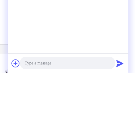
0.5mm の黄銅のノズル
コネクター押しの速く
のオートメーション シ
とのライン真空の発電
Photo
ステムのための空気の
機 0.5/0.7mm の ZU07s
真空の発電機のアルミ
Video Call
ニウム ボディ
Audio Call