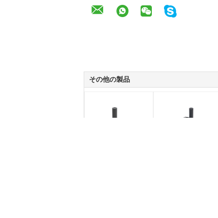
その他の製品
0.7MPa NBR の普遍的
部品 220L/M のミニチ
な省エネの真空ポン
ュア真空ポンプの最高
プ、真空の部品
7bar 空輸補給圧力に掃
除機をかけて下さい