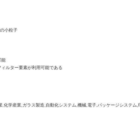
他の小粒子
可能
なフィルター要素が利用可能である
業,化学産業,ガラス製造,自動化システム,機械,電子,パッケージシステム