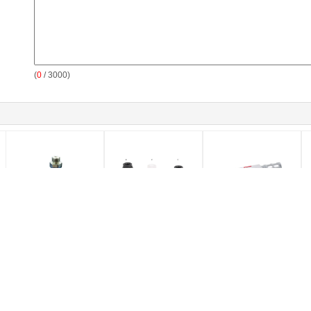
(
0
/ 3000)
自動車のための 8mm -
0.34Mpa真空コンポー
Dia の 0.5/1.0/3.0 黄銅
125mm の PU/ケイ素
ネント ベロー / フラッ
のノズルが付いている
VASB の真空パッドの真
ト真空パッド 2 - 50mm,
アルミ合金の真空の部
空の部品および産業押
NBR / PU 材料 自動化産
品、真空のイジェクタ
すこと
業用真空カップ
ーおよび消音装置