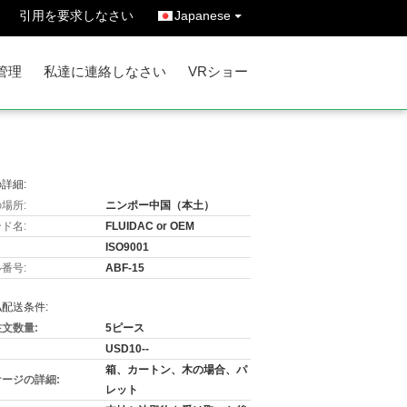
引用を要求しなさい
Japanese
管理
私達に連絡しなさい
VRショー
詳細:
場所:
ニンポー中国（本土）
ド名:
FLUIDAC or OEM
ISO9001
番号:
ABF-15
配送条件:
文数量:
5ピース
USD10--
箱、カートン、木の場合、パ
ージの詳細:
レット