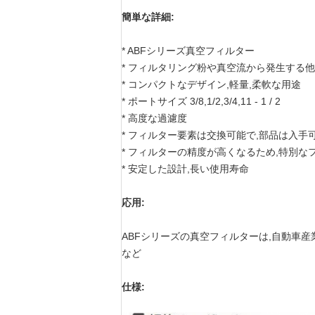
簡単な詳細:
* ABFシリーズ真空フィルター
* フィルタリング粉や真空流から発生する
* コンパクトなデザイン,軽量,柔軟な用途
* ポートサイズ 3/8,1/2,3/4,11 - 1 / 2
* 高度な過濾度
* フィルター要素は交換可能で,部品は入手
* フィルターの精度が高くなるため,特別
* 安定した設計,長い使用寿命
応用:
ABFシリーズの真空フィルターは,自動車産
など
仕様: