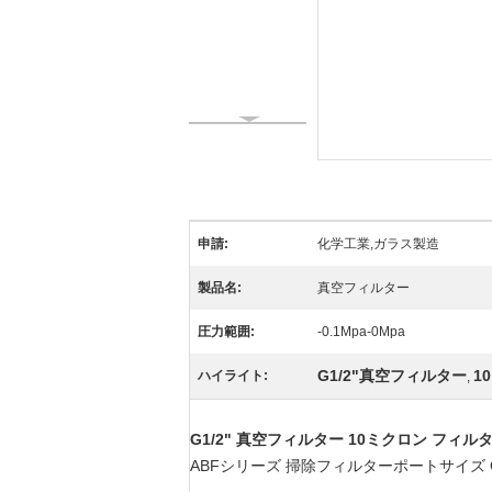
申請:
化学工業,ガラス製造
製品名:
真空フィルター
圧力範囲:
-0.1Mpa-0Mpa
G1/2"真空フィルター
1
ハイライト:
,
G1/2" 真空フィルター 10ミクロン フィ
ABFシリーズ 掃除フィルターポートサイズ G3/8~