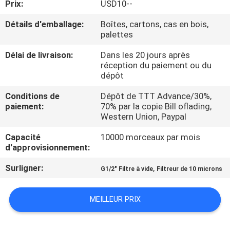
Prix:
USD10--
VISITE
D'USINE
Détails d'emballage:
Boîtes, cartons, cas en bois,
palettes
CONTRÔLE
Délai de livraison:
Dans les 20 jours après
réception du paiement ou du
DE
dépôt
QUALITÉ
Conditions de
Dépôt de TTT Advance/30%,
paiement:
70% par la copie Bill oflading,
Western Union, Paypal
CONTACTEZ-
Capacité
10000 morceaux par mois
NOUS
d'approvisionnement:
Surligner:
,
G1/2" Filtre à vide
Filtreur de 10 microns
DEMANDEZ
UNE
MEILLEUR PRIX
CITATION