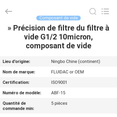
2026
FENGHUA
FLUID
AUTOMATIC
CONTROL
Composant de vide
CO.,LTD.
All
» Précision de filtre du filtre à
MAISON
Rights
Reserved.
vide G1/2 10micron,
PRODUITS
composant de vide
VIDÉOS
Lieu d'origine:
Ningbo Chine (continent)
Nom de marque:
FLUIDAC or OEM
AU
Certification:
ISO9001
SUJET
Numéro de modèle:
ABF-15
DE
NOUS
Quantité de
5 pièces
commande min: