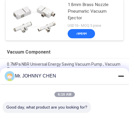
1.8mm Brass Nozzle
Pneumatic Vacuum
Ejector
USD10-- MOQ:5 piece
যোগাযোগ
Vacuum Component
0.7MPa NBR Universal Energy Saving Vacuum Pump , Vacuum
Component
Mr. JOHNNY CHEN
Vacuum Component 220L/M Miniature Vacuum Pump
Maximum 7bar Air Supply Pressure
6:16 AM
8mm - 125mm PU / Silicon VASB Vacuum Pad Vacuum
Component For Automotive And Stamping Industrial
Good day, what product are you looking for?
সব