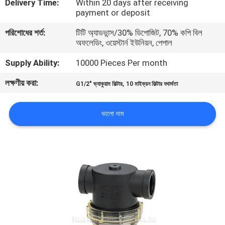
Delivery Time:
Within 20 days after receiving
payment or deposit
মান
পরিশোধের শর্ত:
টিটি অ্যাডভান্স/30% ডিপোজিট, 70% কপি বিল
নিয়ন্ত্রণ
অফলেডিং, ওয়েস্টার্ন ইউনিয়ন, পেপাল
Supply Ability:
10000 Pieces Per month
যোগাযোগ
লক্ষণীয় করা:
,
G1/2" ভ্যাকুয়াম ফিল্টার
10 মাইক্রন ফিল্টার যথার্থতা
করুন
ভালো দাম
উদ্ধৃতির
জন্য
আবেদন
VR
SHOW