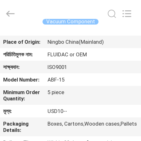
2026
FENGHUA
FLUID
AUTOMATIC
CONTROL
Vacuum Component
CO.,LTD.
All
Rights
বাড়ি
Reserved.
Place of Origin:
Ningbo China(Mainland)
পণ্য
পরিচিতিমুলক নাম:
FLUIDAC or OEM
সাক্ষ্যদান:
ISO9001
ভিডিও
Model Number:
ABF-15
Minimum Order
5 piece
আমাদের
Quantity:
সম্পর্কে
মূল্য:
USD10--
Packaging
Boxes, Cartons,Wooden cases,Pallets
কারখানা
Details:
ভ্রমণ