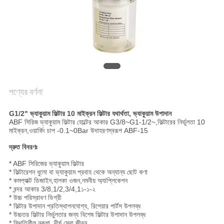
সাইট
ম্যাপ
PRIVACY
POLICY
পণ্যের বর্ণনা
G1/2" ভ্যাকুয়াম ফিল্টার 10 মাইক্রন ফিল্টার যথার্থতা, ভ্যাকুয়াম উপাদান
ABF সিরিজ ভ্যাকুয়াম ফিল্টার হোল্টের আকার G3/8~G1-1/2~,ফিল্টারের নির্ভুলতা 10
মাইক্রন,ওয়ার্কিং চাপ -0.1~0Bar উদাহরণস্বরূপ ABF-15
দ্রুত বিবরণঃ
* ABF সিরিজের ভ্যাকুয়াম ফিল্টার
* ফিল্টারেশন ধুলো বা ভ্যাকুয়াম প্রবাহ থেকে অন্যান্য ছোট কণা
* কমপ্যাক্ট ডিজাইন,হালকা ওজন,নমনীয় অ্যাপ্লিকেশন
* বন্দর আকার 3/8,1/2,3/4,1১-১-২
* উচ্চ পরিস্রাবণ ডিগ্রী
* ফিল্টার উপাদান প্রতিস্থাপনযোগ্য, রিপেয়ার পার্টস উপলব্ধ
* উচ্চতর ফিল্টার নির্ভুলতার জন্য বিশেষ ফিল্টার উপাদান উপলব্ধ
* স্থিতিশীল নকশা, দীর্ঘ সেবা জীবন