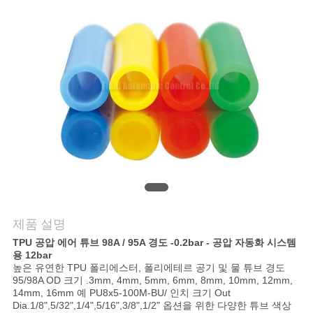
품
질
관
리
연
락
주
세
제품 설명
요
TPU 공압 에어 튜브
98A / 95A 경도 -0.2bar - 공압 자동화 시스템
용 12bar
높은 유연한 TPU 폴리에스터, 폴리에테르 공기 및 물 튜브 경도
95/98A OD 크기 .3mm, 4mm, 5mm, 6mm, 8mm, 10mm, 12mm,
인
14mm, 16mm 예 PU8x5-100M-BU/
인치 크기 Out
Dia.1/8",5/32",1/4",5/16",3/8",1/2" 옵션을 위한 다양한 튜브 색상