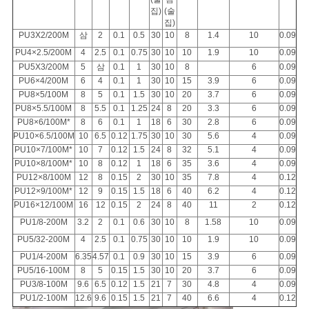
집)
(술
집)
PU3X2/200M
삼
2
0.1
0.5
30
10
8
1.4
10
0.09
PU4×2.5/200M
4
2.5
0.1
0.75
30
10
10
1.9
10
0.09
PU5X3/200M
5
삼
0.1
1
30
10
8
6
0.09
PU6×4/200M
6
4
0.1
1
30
10
15
3.9
6
0.09
PU8×5/100M
8
5
0.1
1.5
30
10
20
3.7
6
0.09
PU8×5.5/100M
8
5.5
0.1
1.25
24
8
20
3.3
6
0.09
PU8×6/100M*
8
6
0.1
1
18
6
30
2.8
6
0.09
PU10×6.5/100M
10
6.5
0.12
1.75
30
10
30
5.6
4
0.09
PU10×7/100M*
10
7
0.12
1.5
24
8
32
5.1
4
0.09
PU10×8/100M*
10
8
0.12
1
18
6
35
3.6
4
0.09
PU12×8/100M
12
8
0.15
2
30
10
35
7.8
4
0.12
PU12×9/100M*
12
9
0.15
1.5
18
6
40
6.2
4
0.12
PU16×12/100M
16
12
0.15
2
24
8
40
11
2
0.12
PU1/8-200M
3.2
2
0.1
0.6
30
10
8
1.58
10
0.09
PU5/32-200M
4
2.5
0.1
0.75
30
10
10
1.9
10
0.09
PU1/4-200M
6.35
4.57
0.1
0.9
30
10
15
3.9
6
0.09
PU5/16-100M
8
5
0.15
1.5
30
10
20
3.7
6
0.09
PU3/8-100M
9.6
6.5
0.12
1.5
21
7
30
4.8
4
0.09
PU1/2-100M
12.6
9.6
0.15
1.5
21
7
40
6.6
4
0.12