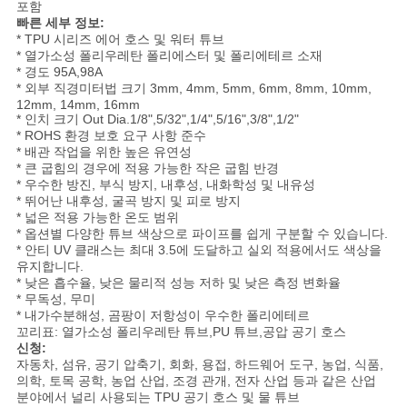
용
포함
빠른 세부 정보:
* TPU 시리즈 에어 호스 및 워터 튜브
문
* 열가소성 폴리우레탄 폴리에스터 및 폴리에테르 소재
* 경도 95A,98A
을
* 외부 직경미터법 크기 3mm, 4mm, 5mm, 6mm, 8mm, 10mm,
12mm, 14mm, 16mm
요
* 인치 크기 Out Dia.1/8",5/32",1/4",5/16",3/8",1/2"
* ROHS 환경 보호 요구 사항 준수
구
* 배관 작업을 위한 높은 유연성
* 큰 굽힘의 경우에 적용 가능한 작은 굽힘 반경
* 우수한 방진, 부식 방지, 내후성, 내화학성 및 내유성
하
* 뛰어난 내후성, 굴곡 방지 및 피로 방지
* 넓은 적용 가능한 온도 범위
세
* 옵션별 다양한 튜브 색상으로 파이프를 쉽게 구분할 수 있습니다.
* 안티 UV 클래스는 최대 3.5에 도달하고 실외 적용에서도 색상을
요
유지합니다.
* 낮은 흡수율, 낮은 물리적 성능 저하 및 낮은 측정 변화율
* 무독성, 무미
* 내가수분해성, 곰팡이 저항성이 우수한 폴리에테르
VR
꼬리표: 열가소성 폴리우레탄 튜브,PU 튜브,공압 공기 호스
신청:
SHOW
자동차, 섬유, 공기 압축기, 회화, 용접, 하드웨어 도구, 농업, 식품,
의학, 토목 공학, 농업 산업, 조경 관개, 전자 산업 등과 같은 산업
분야에서 널리 사용되는 TPU 공기 호스 및 물 튜브