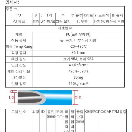
사
명세서:
주문 코드
이
PU
8
5
1억
부
부:블루
R:레드
Y: 노란색
B: 블랙
PU 튜브
외경
ID
미터/롤
그림 물감
T: 투명
하지만: 파란색 투명
트
매개변수
재료
PU(폴리우레탄)
맵
작동 유체
물, 공기, 비부식성 기름
작동 Temp.Rang
-20~+80℃
직경 공차
±0.1mm
PRIVACY
해안 경도
쇼어 95A, 쇼어 98A
인장 강도
400kgf/cm²
POLICY
제한 신장 비율
490%~590%
내마모성
35mg
인열 강도
110kgf/cm²
모델 번호
외경
ID
용인
두께
파
일
굽힘
KGS/PC
PC/CARTPM
용량
(mm)
(mm)
열
의
반경
(mm)
압
압
력
박
(술
감