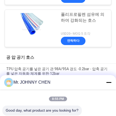
폴리프로필렌 섬유에 의
하여 강화되는 호스
USD20-- MOQ:5 조각
연락하다
공 압 공기 호스
TPU 압축 공기를 넣은 공기 관 98A/95A 경도 -0.2bar - 압축 공기
를 넣은 자동화 체계를 위한 12bar
Mr. JOHNNY CHEN
열가소성 폴리우레탄 코일 두 끝 다, Sprial 공기 호스 적합하를 가
진 압축 공기를 넣은 공기 관 8mm
8:55 PM
PA6의 PA11/PA12 폴리아미드 비독성 기송관, 20Bar 나일론 공기
호스
Good day, what product are you looking for?