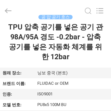
브
supplier.
Copyright
©
2013
공 압 공기 호스
-
2026
FENGHUA
TPU 압축 공기를 넣은 공기 관
집
FLUID
AUTOMATIC
CONTROL
98A/95A 경도 -0.2bar - 압축
CO.,LTD.
All
제
Rights
공기를 넣은 자동화 체계를 위
Reserved.
품
한 12bar
동
원래 장소:
닝보 중국 (본토)
영
FLUIDAC or OEM
브랜드 이름:
상
ISO9001
인증:
PU8x5 100M BU
모델 번호:
우