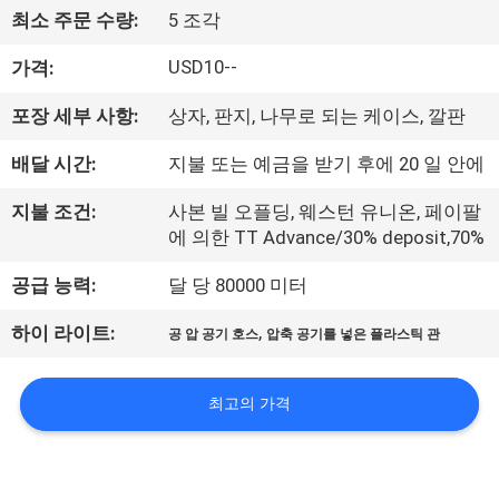
최소 주문 수량:
5 조각
리
USD10--
가격:
에
대
포장 세부 사항:
상자, 판지, 나무로 되는 케이스, 깔판
하
배달 시간:
지불 또는 예금을 받기 후에 20 일 안에
여
지불 조건:
사본 빌 오플딩, 웨스턴 유니온, 페이팔
에 의한 TT Advance/30% deposit,70%
공
공급 능력:
달 당 80000 미터
장
,
하이 라이트:
공 압 공기 호스
압축 공기를 넣은 플라스틱 관
여
최고의 가격
행