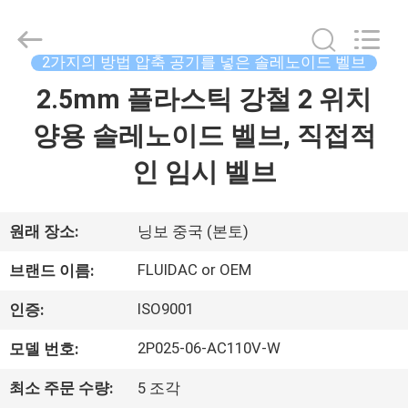
브
supplier.
Copyright
©
2013
2가지의 방법 압축 공기를 넣은 솔레노이드 벨브
-
2026
FENGHUA
2.5mm 플라스틱 강철 2 위치
집
FLUID
AUTOMATIC
CONTROL
양용 솔레노이드 벨브, 직접적
CO.,LTD.
All
제
Rights
인 임시 벨브
Reserved.
품
원래 장소:
닝보 중국 (본토)
동
FLUIDAC or OEM
브랜드 이름:
영
ISO9001
인증:
상
2P025-06-AC110V-W
모델 번호:
최소 주문 수량:
5 조각
우