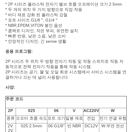
용
* 2P 시리즈 플라스틱 전자기 밸브 흐름 오프레이션 크기 2.5mm
* 두 개의 위치 두 가지 방향으로 직접 작용
문
* 바디 재료 강화 된 플라스틱 강철
* 포트 사이즈 G1/8 ′′, G1/4 ′′
을
* NBR,EPDM,VITON 봉인 옵션
* 콤팩트 디자인, 작은 부피, 유연한 설치
* 빠른 반응, 낮은 소음, 낮은 소비
요
* 안정적인 디자인, 긴 serive 생활
구
응용 프로그램:
하
2P 시리즈 두 위치 두 방향 전자기 작동 및 작동 스위치로 작동 자
동적으로 전력 전자기 작용을 통해 작동 시스템.
2P 시리즈는 공기, 물 및 오일 회로 시스템에서 서비스 시스템을 연
세
결하거나 끄는 데 널리 사용됩니다.
요
사양:
주문 코드
VR
2P
025
06
V
AC220V
W
SHOW
종류
오프터 흐름 속도
포트 크기
밀봉 재료
전압
전기 연결 유형
2V:
025:2.5mm
06:G1/8"
빈:NBR
DC12V
W:무연 전선
2V