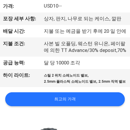
USD10--
가격:
리
에
포장 세부 사항:
상자, 판지, 나무로 되는 케이스, 깔판
대
배달 시간:
지불 또는 예금을 받기 후에 20 일 안에
하
지불 조건:
사본 빌 오플딩, 웨스턴 유니온, 페이팔
에 의한 TT Advance/30% deposit,70%
여
공급 능력:
달 당 10000 조각
공
,
하이 라이트:
스틸 2 위치 소레노이드 밸브
,
2.5mm 플라스틱 소레노이드 밸브
2.5mm 직역 밸브
장
여
최고의 가격
행