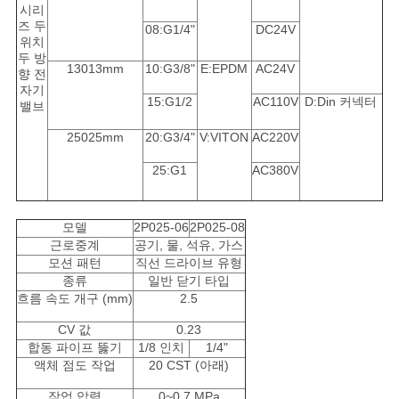
사
시리
즈 두
08:G1/4"
DC24V
이
위치
두 방
13013mm
10:G3/8"
E:EPDM
AC24V
향 전
트
자기
15:G1/2
AC110V
D:Din 커넥터
밸브
맵
25025mm
20:G3/4"
V:VITON
AC220V
25:G1
AC380V
PRIVACY
POLICY
모델
2P025-06
2P025-08
근로중계
공기, 물, 석유, 가스
모션 패턴
직선 드라이브 유형
종류
일반 닫기 타입
흐름 속도 개구 (mm)
2.5
CV 값
0.23
합동 파이프 뚫기
1/8 인치
1/4"
액체 점도 작업
20 CST (아래)
작업 압력
0~0.7 MPa