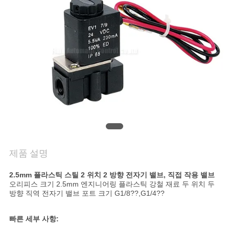
품
질
관
리
연
락
주
제품 설명
세
2.5mm 플라스틱 스틸 2 위치 2 방향 전자기 밸브, 직접 작용 밸브
요
오리피스 크기 2.5mm 엔지니어링 플라스틱 강철 재료 두 위치 두
방향 직역 전자기 밸브 포트 크기 G1/8??,G1/4??
인
빠른 세부 사항: