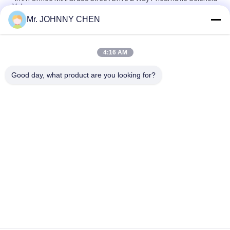
Valve
Mr. JOHNNY CHEN
16~50mm Orifice 2/2 Brass Pneumatic Solenoid Valve
G1/2"~G2" With Viton Seal
4:16 AM
High Temperature 1.5MPa 2 Way Pneumatic Solenoid Valve
With PTFE Seal For Steam
Good day, what product are you looking for?
Danh mục phổ biến
Tất cả
các
Solenoid Operated 
2 Way Pneumatic 
Directional Control 
Solenoid Valve
Valve
Manual Directional 
Van Cô Đặc Oxy
Control Valve
Mechanical Control 
Pneumatic Flow 
Valve
Control Valve
Pulse Jet Valve
Air Hydraulic Pump