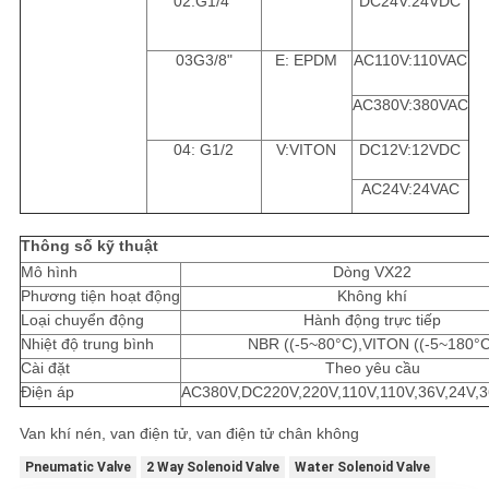
02:G1/4"
DC24V:24VDC
03G3/8"
E: EPDM
AC110V:110VAC
AC380V:380VAC
04: G1/2
V:VITON
DC12V:12VDC
AC24V:24VAC
Thông số kỹ thuật
Mô hình
Dòng VX22
Phương tiện hoạt động
Không khí
Loại chuyển động
Hành động trực tiếp
Nhiệt độ trung bình
NBR ((-5~80°C),VITON ((-5~180°
Cài đặt
Theo yêu cầu
Điện áp
AC380V,DC220V,220V,110V,110V,36V,24V,
Van khí nén, van điện tử, van điện tử chân không
Pneumatic Valve
2 Way Solenoid Valve
Water Solenoid Valve