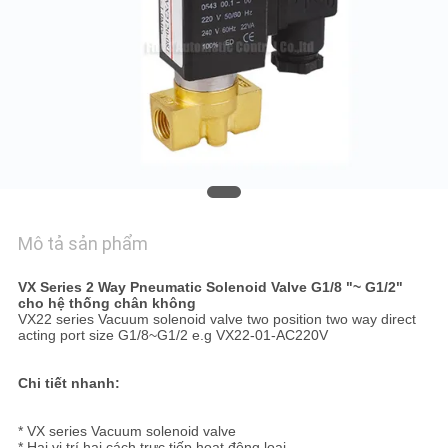
HỆ
CHÚNG
TÔI
YÊU
CẦU
BÁO
GIÁ
Mô tả sản phẩm
VX Series 2 Way Pneumatic Solenoid Valve G1/8 "~ G1/2"
VR
cho hệ thống chân không
VX22 series Vacuum solenoid valve two position two way direct
SHOW
acting port size G1/8~G1/2 e.g VX22-01-AC220V
Chi tiết nhanh:
SƠ
ĐỒ
* VX series Vacuum solenoid valve
* Hai vị trí hai cách trực tiếp hoạt động loại