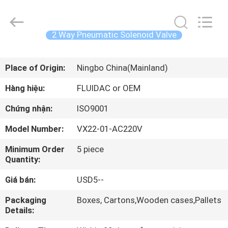
-
2026
FENGHUA
FLUID
AUTOMATIC
2 Way Pneumatic Solenoid Valve
CONTROL
CO.,LTD.
All
TRANG
Rights
Reserved.
Place of Origin:
Ningbo China(Mainland)
CHỦ
Hàng hiệu:
FLUIDAC or OEM
CÁC
Chứng nhận:
ISO9001
SẢN
Model Number:
VX22-01-AC220V
PHẨM
Minimum Order
5 piece
Quantity:
VIDEO
Giá bán:
USD5--
VỀ
Packaging
Boxes, Cartons,Wooden cases,Pallets
Details:
CHÚNG