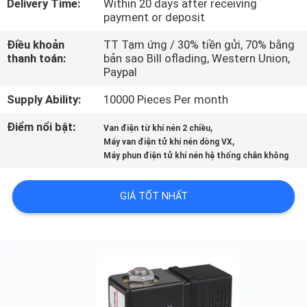
Delivery Time:
Within 20 days after receiving
TÔI
payment or deposit
Điều khoản
TT Tạm ứng / 30% tiền gửi, 70% bằng
THAM
thanh toán:
bản sao Bill oflading, Western Union,
Paypal
QUAN
NHÀ
Supply Ability:
10000 Pieces Per month
MÁY
Điểm nổi bật:
,
Van điện từ khí nén 2 chiều
,
Máy van điện tử khí nén dòng VX
Máy phun điện tử khí nén hệ thống chân không
KIỂM
SOÁT
GIÁ TỐT NHẤT
CHẤT
LƯỢNG
LIÊN