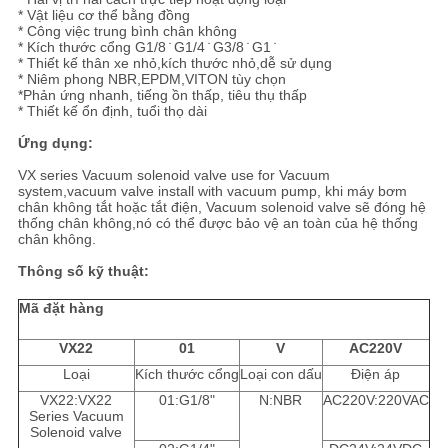
TRANG
* Vật liệu cơ thể bằng đồng
* Công việc trung bình chân không
WEB
* Kích thước cổng G1/8 ̇ G1/4 ̇ G3/8 ̇ G1 ̇
* Thiết kế thân xe nhỏ,kích thước nhỏ,dễ sử dụng
* Niêm phong NBR,EPDM,VITON tùy chọn
*Phản ứng nhanh, tiếng ồn thấp, tiêu thụ thấp
PRIVACY
* Thiết kế ổn định, tuổi thọ dài
POLICY
Ứng dụng:
VX series Vacuum solenoid valve use for Vacuum
system,vacuum valve install with vacuum pump, khi máy bơm
chân không tắt hoặc tắt điện, Vacuum solenoid valve sẽ đóng hệ
thống chân không,nó có thể được bảo vệ an toàn của hệ thống
chân không.
Thông số kỹ thuật:
Mã đặt hàng
VX22
01
V
AC220V
Loại
Kích thước cổng
Loại con dấu
Điện áp
VX22:VX22
01:G1/8"
N:NBR
AC220V:220VAC
Series Vacuum
Solenoid valve