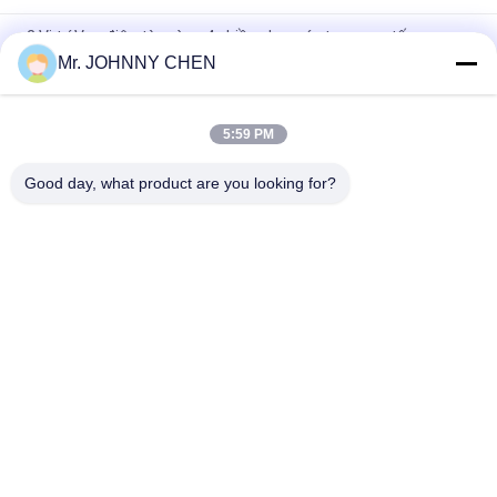
2 Vị trí Van điện từ màng 4 chiều cho máy tạo oxy y tế
Mr. JOHNNY CHEN
Máy tập trung oxy 5L / phút Van điện từ thí điểm Hai vị trí Bốn
chiều
5:59 PM
Van cô đặc oxy thu nhỏ thí điểm có màng ngăn hai Positon
bốn chiều
Good day, what product are you looking for?
Danh mục phổ biến
Tất cả
các
Solenoid Operated 
2 Way Pneumatic 
Directional Control 
Solenoid Valve
Valve
Manual Directional 
Van Cô Đặc Oxy
Control Valve
Mechanical Control 
Pneumatic Flow 
Valve
Control Valve