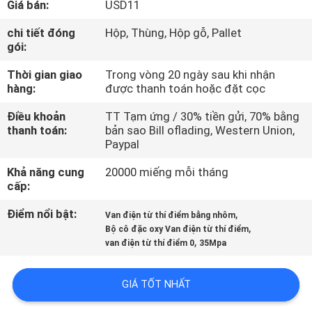
Giá bán:
USD11
TÔI
chi tiết đóng
Hộp, Thùng, Hộp gỗ, Pallet
gói:
THAM
Thời gian giao
Trong vòng 20 ngày sau khi nhận
QUAN
hàng:
được thanh toán hoặc đặt cọc
NHÀ
Điều khoản
TT Tạm ứng / 30% tiền gửi, 70% bằng
MÁY
thanh toán:
bản sao Bill oflading, Western Union,
Paypal
KIỂM
Khả năng cung
20000 miếng mỗi tháng
cấp:
SOÁT
Điểm nổi bật:
,
CHẤT
Van điện từ thí điểm bằng nhôm
,
Bộ cô đặc oxy Van điện từ thí điểm
LƯỢNG
,
van điện từ thí điểm 0
35Mpa
LIÊN
GIÁ TỐT NHẤT