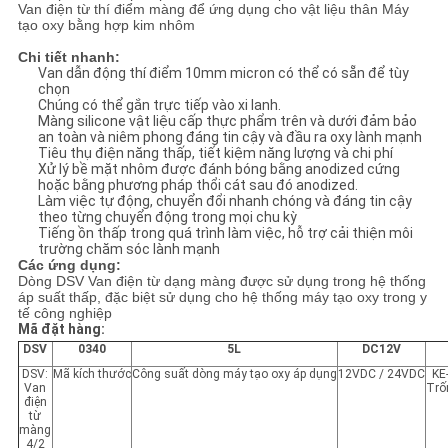
TRANG
Van điện từ thí điểm màng để ứng dụng cho vật liệu thân Máy
tạo oxy bằng hợp kim nhôm
WEB
Chi tiết nhanh:
Van dẫn động thí điểm 10mm micron có thể có sẵn để tùy
chọn
Chúng có thể gắn trực tiếp vào xi lanh.
PRIVACY
Màng silicone vật liệu cấp thực phẩm trên và dưới đảm bảo
an toàn và niêm phong đáng tin cậy và đầu ra oxy lành mạnh
POLICY
Tiêu thụ điện năng thấp, tiết kiệm năng lượng và chi phí
Xử lý bề mặt nhôm được đánh bóng bằng anodized cứng
hoặc bằng phương pháp thổi cát sau đó anodized.
Làm việc tự động, chuyển đổi nhanh chóng và đáng tin cậy
theo từng chuyển động trong mọi chu kỳ
Tiếng ồn thấp trong quá trình làm việc, hỗ trợ cải thiện môi
trường chăm sóc lành mạnh
Các ứng dụng:
Dòng DSV Van điện từ dạng màng được sử dụng trong hệ thống
áp suất thấp, đặc biệt sử dụng cho hệ thống máy tạo oxy trong y
tế công nghiệp
Mã đặt hàng:
DSV
0340
5L
DC12V
DSV:
Mã kích thước
Công suất dòng máy tạo oxy áp dụng
12VDC / 24VDC
KE
Van
Trố
điện
từ
màng
4/2