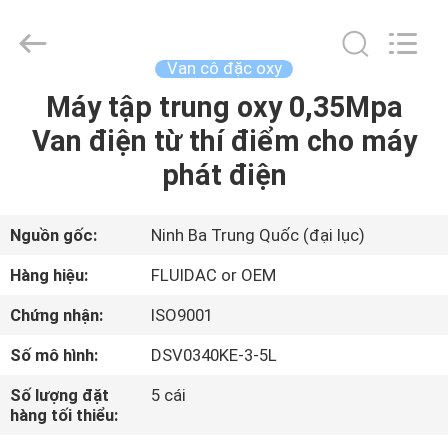
-
2026
FENGHUA
FLUID
AUTOMATIC
Van cô đặc oxy
CONTROL
CO.,LTD.
All
Máy tập trung oxy 0,35Mpa
TRANG
Rights
Reserved.
Van điện từ thí điểm cho máy
CHỦ
phát điện
CÁC
SẢN
Nguồn gốc:
Ninh Ba Trung Quốc (đại lục)
PHẨM
Hàng hiệu:
FLUIDAC or OEM
Chứng nhận:
ISO9001
VIDEO
Số mô hình:
DSV0340KE-3-5L
VỀ
Số lượng đặt
5 cái
hàng tối thiểu:
CHÚNG