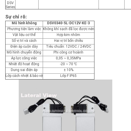
DSV
Series
Sự chỉ rõ:
Mô hình không
DSV0340-5L-DC12V-KE-3
Phương tiện làm việc
Không khí sạch đã lọc được nén
Vật liệu cơ thể
Hợp kim nhôm
Số vị trí và cách
Hai vị trí bốn chiều
Điện áp cuộn dây
Tiêu chuẩn: 12VDC / 24VDC
Mô hình chuyển động
Phi công cơ hoành
Áp lực công việc
0,05 ~ 0,35MPa
Nhiệt độ hoạt động
-20 ~ 70 ℃
Dung sai điện áp
± 10%
Lớp cách nhiệt & bảo vệ
Lớp F IP65