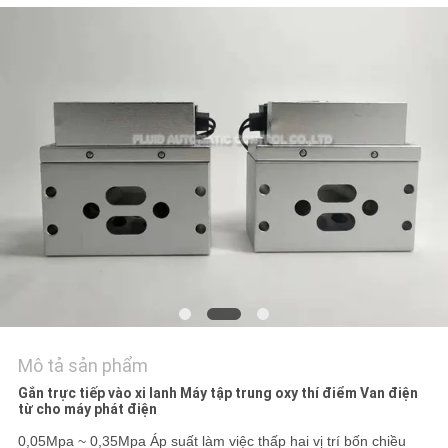
HỆ
CHÚNG
TÔI
YÊU
CẦU
BÁO
GIÁ
VR
SHOW
Mô tả sản phẩm
SƠ
Gắn trực tiếp vào xi lanh Máy tập trung oxy thí điểm Van điện
từ cho máy phát điện
ĐỒ
0,05Mpa ~ 0,35Mpa Áp suất làm việc thấp hai vị trí bốn chiều