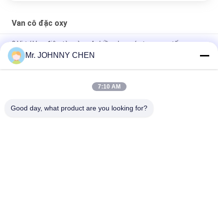
Van cô đặc oxy
2 Vị trí Van điện từ màng 4 chiều cho máy tạo oxy y tế
Mr. JOHNNY CHEN
Máy tập trung oxy 5L / phút Van điện từ thí điểm Hai vị trí Bốn
chiều
7:10 AM
Van cô đặc oxy thu nhỏ thí điểm có màng ngăn hai Positon
bốn chiều
Good day, what product are you looking for?
Danh mục phổ biến
Tất cả
các
Solenoid Operated 
2 Way Pneumatic 
Directional Control 
Solenoid Valve
Valve
Manual Directional 
Van Cô Đặc Oxy
Control Valve
Mechanical Control 
Pneumatic Flow 