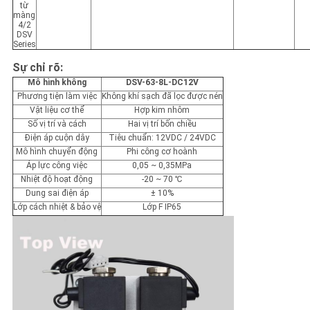
từ
màng
4/2
DSV
Series
Sự chỉ rõ:
Mô hình không
DSV-63-8L-DC12V
Phương tiện làm việc
Không khí sạch đã lọc được nén
Vật liệu cơ thể
Hợp kim nhôm
Số vị trí và cách
Hai vị trí bốn chiều
Điện áp cuộn dây
Tiêu chuẩn: 12VDC / 24VDC
Mô hình chuyển động
Phi công cơ hoành
Áp lực công việc
0,05 ~ 0,35MPa
Nhiệt độ hoạt động
-20 ~ 70 ℃
Dung sai điện áp
± 10%
Lớp cách nhiệt & bảo vệ
Lớp F IP65