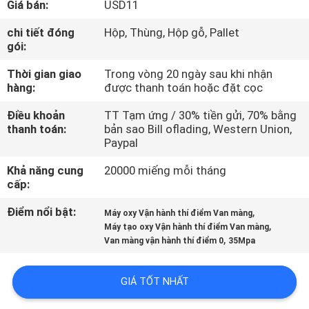
Giá bán:
USD11
TÔI
chi tiết đóng
Hộp, Thùng, Hộp gỗ, Pallet
gói:
THAM
Thời gian giao
Trong vòng 20 ngày sau khi nhận
QUAN
hàng:
được thanh toán hoặc đặt cọc
NHÀ
Điều khoản
TT Tạm ứng / 30% tiền gửi, 70% bằng
MÁY
thanh toán:
bản sao Bill oflading, Western Union,
Paypal
KIỂM
Khả năng cung
20000 miếng mỗi tháng
cấp:
SOÁT
Điểm nổi bật:
,
CHẤT
Máy oxy Vận hành thí điểm Van màng
,
Máy tạo oxy Vận hành thí điểm Van màng
LƯỢNG
,
Van màng vận hành thí điểm 0
35Mpa
LIÊN
GIÁ TỐT NHẤT