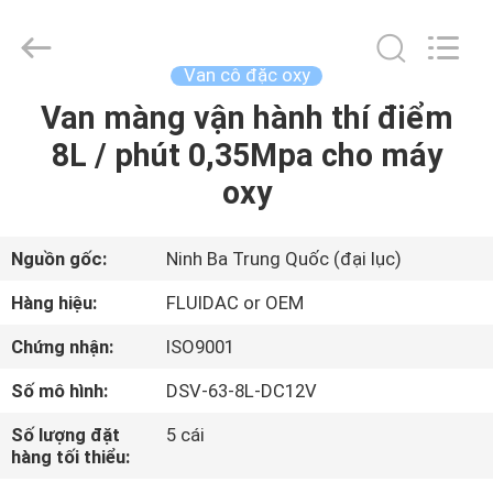
-
2026
FENGHUA
FLUID
AUTOMATIC
Van cô đặc oxy
CONTROL
CO.,LTD.
All
Van màng vận hành thí điểm
TRANG
Rights
Reserved.
8L / phút 0,35Mpa cho máy
CHỦ
oxy
CÁC
SẢN
Nguồn gốc:
Ninh Ba Trung Quốc (đại lục)
PHẨM
Hàng hiệu:
FLUIDAC or OEM
Chứng nhận:
ISO9001
VIDEO
Số mô hình:
DSV-63-8L-DC12V
VỀ
Số lượng đặt
5 cái
hàng tối thiểu:
CHÚNG