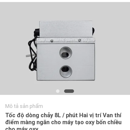
HỆ
CHÚNG
TÔI
YÊU
CẦU
BÁO
GIÁ
VR
SHOW
Mô tả sản phẩm
SƠ
Tốc độ dòng chảy 8L / phút Hai vị trí Van thí
điểm màng ngăn cho máy tạo oxy bốn chiều
ĐỒ
cho máy oxy