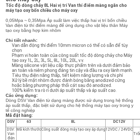
TRANG
Tốc độ dòng chảy 8L Hai vị trí Van thí điểm màng ngăn cho
máy tạo oxy bốn chiều cho máy oxy
WEB
0,05Mpa ~ 0,35Mpa Áp suất làm việc thấp hai vị trí bốn chiều
Van điện từ thí điểm màng để ứng dụng cho vật liệu thân Máy
tạo oxy bằng hợp kim nhôm
PRIVACY
Chi tiết nhanh:
POLICY
Van dẫn động thí điểm 10mm micron có thể có sẵn để tùy
chọn
Phạm vi hoàn toàn của công suất tốc độ dòng chảy cho Máy
tạo oxy 1L, 2L, 3L, 5L, 8L, 10L, 20L, v.v.
Màng silicone vật liệu cấp thực phẩm trên và dưới đảm bảo
an toàn và niêm phong đáng tin cậy và đầu ra oxy lành mạnh.
Tiêu thụ điện năng thấp, tiết kiệm năng lượng và chi phí
Xử lý bề mặt nhôm được đánh bóng bằng anodized cứng
hoặc bằng phương pháp thổi cát sau đó anodized.
100% kiểm tra rò rỉ dưới áp suất thấp và áp suất cao.
Các ứng dụng:
Dòng DSV Van điện từ dạng màng được sử dụng trong hệ thống
áp suất thấp, đặc biệt sử dụng cho hệ thống máy tạo oxy trong y
tế công nghiệp
Mã đặt hàng:
DSV
63
8L
DC12V
DSV:
Mã kích thước
Công suất dòng máy tạo oxy áp dụng
12VDC / 24VDC
Van
Trố
điện