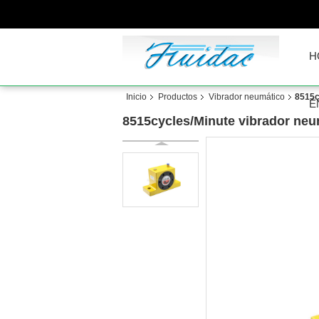
H
Inicio
Productos
Vibrador neumático
8515c
É
8515cycles/Minute vibrador neum