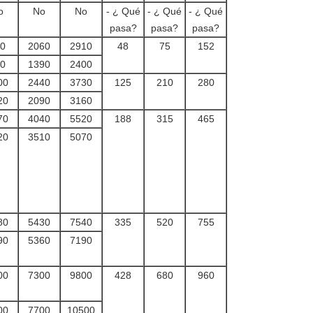
o
No
No
- ¿ Qué
- ¿ Qué
- ¿ Qué
pasa?
pasa?
pasa?
0
2060
2910
48
75
152
0
1390
2400
00
2440
3730
125
210
280
20
2090
3160
70
4040
5520
188
315
465
20
3510
5070
80
5430
7540
335
520
755
90
5360
7190
00
7300
9800
428
680
960
00
7700
10500