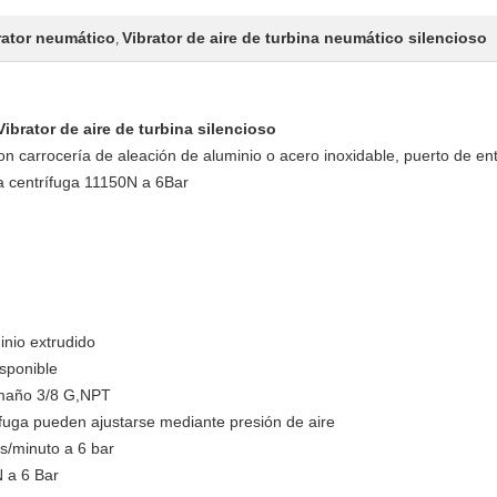
rator neumático
Vibrator de aire de turbina neumático silencioso
,
ibrator de aire de turbina silencioso
 carrocería de aleación de aluminio o acero inoxidable, puerto de ent
za centrífuga 11150N a 6Bar
inio extrudido
isponible
amaño 3/8 G,NPT
rífuga pueden ajustarse mediante presión de aire
os/minuto a 6 bar
N a 6 Bar