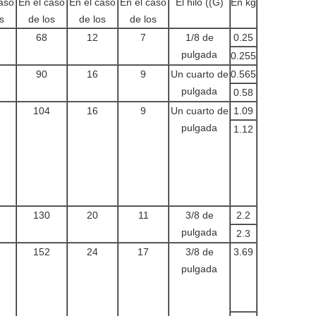
caso
En el caso
En el caso
En el caso
El hilo ((G)
En kg
s
de los
de los
de los
68
12
7
1/8 de
0.25
pulgada
0.255
90
16
9
Un cuarto de
0.565
pulgada
0.58
104
16
9
Un cuarto de
1.09
pulgada
1.12
130
20
11
3/8 de
2.2
pulgada
2.3
152
24
17
3/8 de
3.69
pulgada