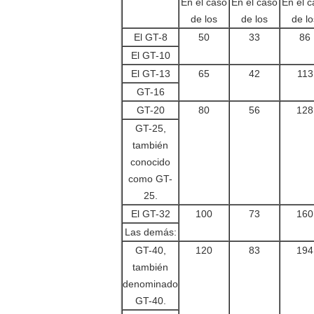
En el caso
En el caso
En el 
de los
de los
de lo
El GT-8
50
33
86
El GT-10
El GT-13
65
42
113
GT-16
GT-20
80
56
128
GT-25,
también
conocido
como GT-
25.
El GT-32
100
73
160
Las demás:
GT-40,
120
83
194
también
denominado
GT-40.