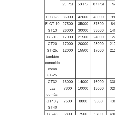
29 PSI
58 PSI
87 PSI
N
El GT-8
36000
42000
46000
99
El GT-10
27500
35000
37500
84
GT13
26000
30000
33000
14
GT-16
17000
21500
24000
12
GT20
17000
20000
23000
21
GT-25,
12000
15500
17000
21
también
conocido
como
GT-25.
GT32
13000
14000
16000
33
Las
7800
10000
13000
32
demás:
GT40 y
7500
8800
9500
43
GT40
GT-48
5800
7500
9700
49