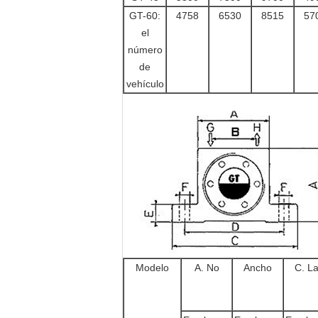
GT-60:
4758
6530
8515
57
el
número
de
vehículo
Modelo
A. No
Ancho
C. L