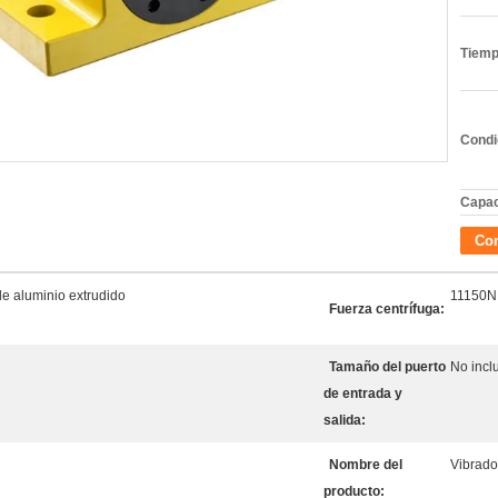
Tiemp
Condi
Capac
Con
de aluminio extrudido
11150N 
Fuerza centrífuga:
Tamaño del puerto
No inclu
de entrada y
salida:
Nombre del
Vibrado
producto: