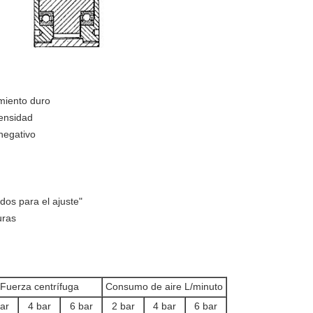
miento duro
densidad
negativo
dos para el ajuste"
uras
Fuerza centrífuga
Consumo de aire L/minuto
ar
4 bar
6 bar
2 bar
4 bar
6 bar