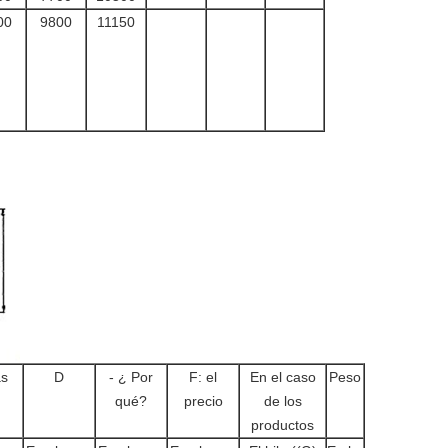
00
9800
11150
as
D
- ¿ Por
F: el
En el caso
Peso
qué?
precio
de los
productos