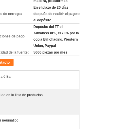
madera, plataformas
En el plazo de 20 días
o de entrega:
después de recibir el pago o
el depósito
Depósito del TT el
Advance/30%, el 70% por la
ciones de pago:
copia Bill oflading, Western
Union, Paypal
idad de la fuente:
5000 piezas por mes
tacto
a 6 Bar
ido en la lista de productos
r neumático