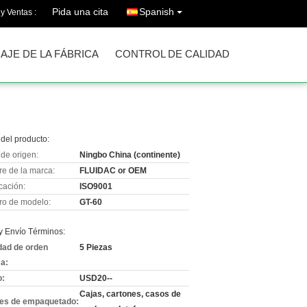
Pida una cita
Spanish
y Ventas :
IAJE DE LA FÁBRICA
CONTROL DE CALIDAD
del producto:
de origen:
Ningbo China (continente)
e de la marca:
FLUIDAC or OEM
icación:
ISO9001
o de modelo:
GT-60
y Envío Términos:
dad de orden
5 Piezas
a:
o:
USD20--
Cajas, cartones, casos de
les de empaquetado: