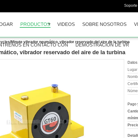
Soporte 
OGAR
PRODUCTOS
VIDEOS
SOBRE NOSOTROS
V
ycles/Minute vibrador neumático, vibrador reservado del aire de la turbina
NTRENOS EN CONTACTO CON
DEMOSTRACIÓN DE VR
ático, vibrador reservado del aire de la turbina
Datos 
Lugar 
Nombr
Certif
Númer
Pago 
Canti
mínim
Preci
Detal