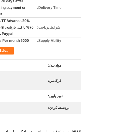
 20 days after
ving payment or
Delivery Time:
it
30%
شرایط پرداخت:
70% با ک
، Paypal
5000 Pieces Per month
Supply Ability:
مخاط
مواد بدن:
فرکانس:
نویز پایین:
برجسته کردن: