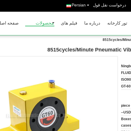
درخواست نقل قول
Persian
تور کارخانه
درباره ما
فیلم های
محصولات
صفحه اصل
8515cycles/Minut
8515cycles/Minute Pneumatic Vibra
Ningb
FLUI
ISO9
GT-60
USD2
Boxes
cases