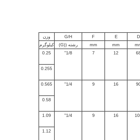
D
E
F
G/H
وزن
m
mm
mm
رشته ((G)
کیلوگرم
0.25
1/8"
7
12
6
0.255
0.565
1/4"
9
16
9
0.58
1.09
1/4"
9
16
10
1.12