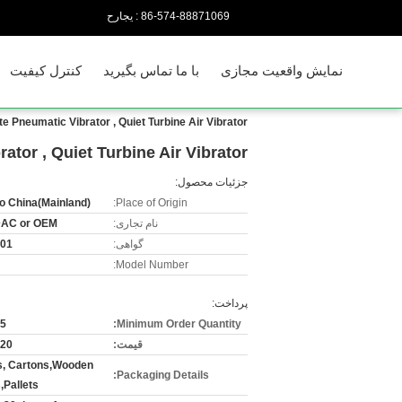
86-574-88871069
حراجی :
نمایش واقعیت مجازی
با ما تماس بگیرید
کنترل کیفیت
e Pneumatic Vibrator , Quiet Turbine Air Vibrator
tor , Quiet Turbine Air Vibrator
جزئیات محصول:
o China(Mainland)
Place of Origin:
نام تجاری:
DAC or OEM
گواهی:
001
Model Number:
پرداخت:
5 piece
Minimum Order Quantity:
قیمت:
0--
, Cartons,Wooden
Packaging Details:
,Pallets