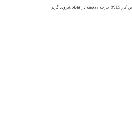
جی تی 60 وایبراتور گیر پنوماتیک با ماده بدن آلومینیوم یا فولاد ضد زنگ، ورودی و پورت خارج کننده اندازه 3/8G یا NPT، فرکانس کار 8515 چرخه / دقیقه در 6Bar،نیروی گریز