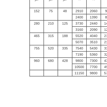
152
75
48
2910
2060
9
2400
1390
8
280
210
125
3730
2440
1
3160
2090
1
465
315
188
5520
4040
2
5070
3510
2
755
520
335
7540
5430
3
7190
5360
3
960
680
428
9800
7300
4
10500
7700
4
11150
9800
5