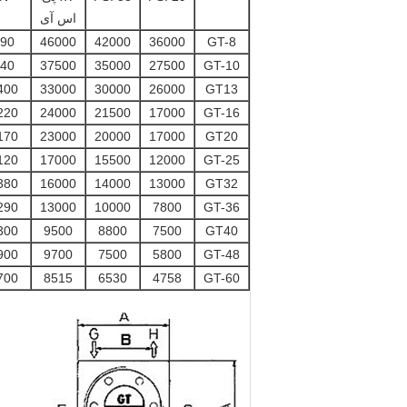
اس آی
90
46000
42000
36000
GT-8
40
37500
35000
27500
GT-10
400
33000
30000
26000
GT13
220
24000
21500
17000
GT-16
170
23000
20000
17000
GT20
120
17000
15500
12000
GT-25
380
16000
14000
13000
GT32
290
13000
10000
7800
GT-36
300
9500
8800
7500
GT40
900
9700
7500
5800
GT-48
700
8515
6530
4758
GT-60