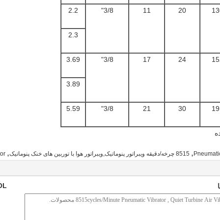
2.2
3/8"
11
20
13
2.3
3.69
3/8"
17
24
15
3.89
5.59
3/8"
21
30
19
ده
,
,
Pneumatic
8515 چرخه/دقیقه ویبراتور پنوماتیک,ویبراتور هوا با توربین های خنک پنوماتیک
or
OL