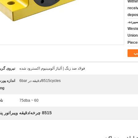
Within
recei
depos
TT Advance/ سپرده،
پی بارنامه، Western
Union
ب
فولاد ضد زنگ | آلیاژ آلومینیوم اکسترود شده
نیروی گریز
8515cycles/دقیقه در 6bar
اندازه پور
ng:
60 ~ 75dba
نا
8515 چرخه/دقیقه ویبراتور پنوماتیک