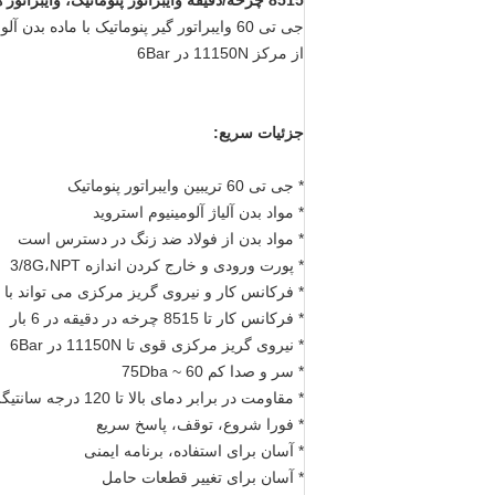
8515 چرخه/دقیقه وایبراتور پنوماتیک، وایبراتور هوا با توربین ساکت
از مرکز 11150N در 6Bar
جزئیات سریع:
* جی تی 60 تریبین وایبراتور پنوماتیک
* مواد بدن آلیاژ آلومینیوم استروید
* مواد بدن از فولاد ضد زنگ در دسترس است
* پورت ورودی و خارج کردن اندازه 3/8G،NPT
* فرکانس کار و نیروی گریز مرکزی می تواند با 
* فرکانس کار تا 8515 چرخه در دقیقه در 6 بار
* نیروی گریز مرکزی قوی تا 11150N در 6Bar
* سر و صدا کم 60 ~ 75Dba
* مقاومت در برابر دمای بالا تا 120 درجه سانتیگراد
* فورا شروع، توقف، پاسخ سریع
* آسان برای استفاده، برنامه ایمنی
* آسان برای تغییر قطعات حامل