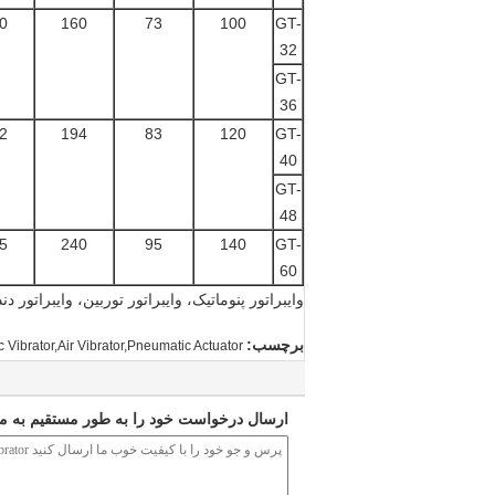
0
160
73
100
GT-
32
GT-
36
2
194
83
120
GT-
40
GT-
48
5
240
95
140
GT-
60
وایبراتور پنوماتیک، وایبراتور توربین، وایبراتور دن
برچسب:
 Vibrator,Air Vibrator,Pneumatic Actuator
ارسال درخواست خود را به طور مستقیم به ما