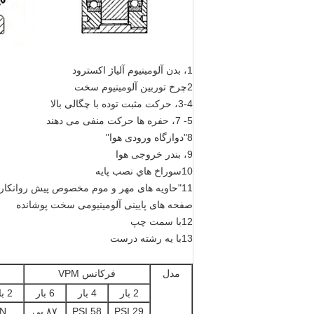
1، بدن آلومینیوم آلیاژ اکسترود
2چرخ توربین آلومینیوم سخت
3-4، حرکت مثبت توده با چگالی بالا
5- 7، حفره ها حرکت منفی می دهند
8"دوازگاه ورودی هوا"
9، بندر خروجی هوا
10سوراخ هاي نصب پايه
11"حاویه های مهر و موم مخصوص پیش روانکاری شده"
صفحه های پایینی آلومینیومی سخت پوشانده
12با سمت چپ
13با يه رشته درست
مدل
فرکانس VPM
2 بار
4 بار
6 بار
2 بار
29 PSI
58 PSI
۸۷ پی
N