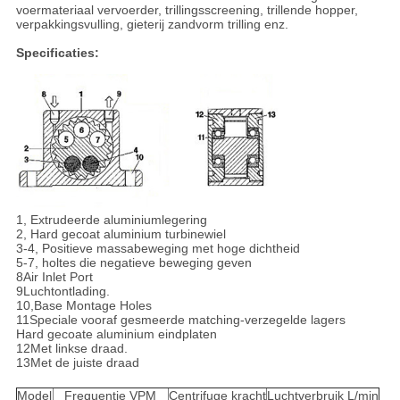
voermateriaal vervoerder, trillingsscreening, trillende hopper,
verpakkingsvulling, gieterij zandvorm trilling enz.
Specificaties:
1, Extrudeerde aluminiumlegering
2, Hard gecoat aluminium turbinewiel
3-4, Positieve massabeweging met hoge dichtheid
5-7, holtes die negatieve beweging geven
8Air Inlet Port
9Luchtontlading.
10,Base Montage Holes
11Speciale vooraf gesmeerde matching-verzegelde lagers
Hard gecoate aluminium eindplaten
12Met linkse draad.
13Met de juiste draad
Model
Frequentie VPM
Centrifuge kracht
Luchtverbruik L/min