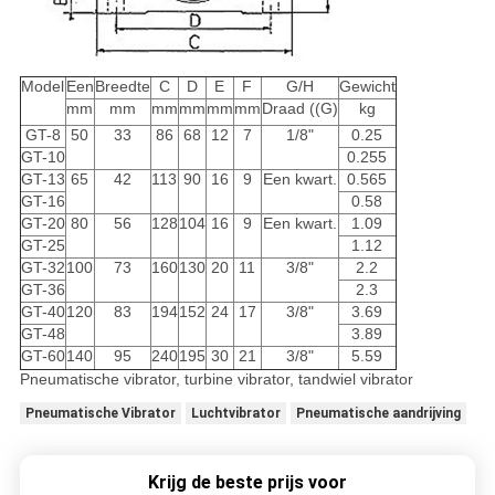
Model
Een
Breedte
C
D
E
F
G/H
Gewicht
mm
mm
mm
mm
mm
mm
Draad ((G)
kg
GT-8
50
33
86
68
12
7
1/8"
0.25
GT-10
0.255
GT-13
65
42
113
90
16
9
Een kwart.
0.565
GT-16
0.58
GT-20
80
56
128
104
16
9
Een kwart.
1.09
GT-25
1.12
GT-32
100
73
160
130
20
11
3/8"
2.2
GT-36
2.3
GT-40
120
83
194
152
24
17
3/8"
3.69
GT-48
3.89
GT-60
140
95
240
195
30
21
3/8"
5.59
Pneumatische vibrator, turbine vibrator, tandwiel vibrator
Pneumatische Vibrator
Luchtvibrator
Pneumatische aandrijving
Krijg de beste prijs voor