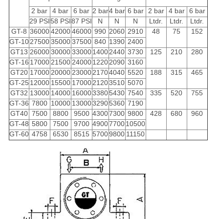
2 bar
4 bar
6 bar
2 bar
4 bar
6 bar
2 bar
4 bar
6 bar
29 PSI
58 PSI
87 PSI
N
N
N
Ltdr.
Ltdr.
Ltdr.
GT-8
36000
42000
46000
990
2060
2910
48
75
152
GT-10
27500
35000
37500
840
1390
2400
GT13
26000
30000
33000
1400
2440
3730
125
210
280
GT-16
17000
21500
24000
1220
2090
3160
GT20
17000
20000
23000
2170
4040
5520
188
315
465
GT-25
12000
15500
17000
2120
3510
5070
GT32
13000
14000
16000
3380
5430
7540
335
520
755
GT-36
7800
10000
13000
3290
5360
7190
GT40
7500
8800
9500
4300
7300
9800
428
680
960
GT-48
5800
7500
9700
4900
7700
10500
GT-60
4758
6530
8515
5700
9800
11150