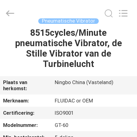
2026
FENGHUA
FLUID
AUTOMATIC
CONTROL
Pneumatische Vibrator
CO.,LTD.
All
8515cycles/Minute
HUIS
Rights
Reserved.
pneumatische Vibrator, de
PRODUCTEN
Stille Vibrator van de
Turbinelucht
VIDEOS
Plaats van
Ningbo China (Vasteland)
herkomst:
ONGEVEER
ONS
Merknaam:
FLUIDAC or OEM
Certificering:
ISO9001
FABRIEKSREIS
Modelnummer:
GT-60