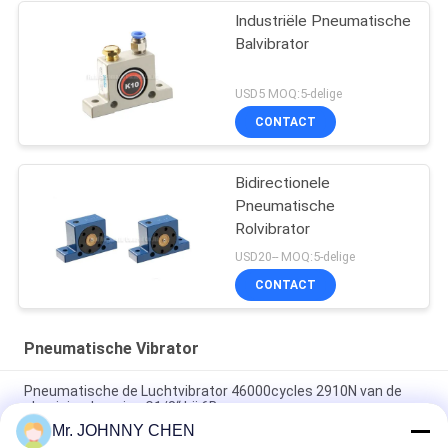
Industriële Pneumatische
Balvibrator
USD5 MOQ:5-delige
CONTACT
Bidirectionele
Pneumatische
Rolvibrator
USD20-- MOQ:5-delige
CONTACT
Pneumatische Vibrator
Pneumatische de Luchtvibrator 46000cycles 2910N van de
aluminiumlegering G1/8“ bij 6Bar
Mr. JOHNNY CHEN
Pneumatische Turbinevibrator met geringe geluidssterkte