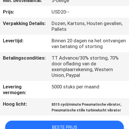
Min. bestelaantal:
5-delige
KWALITEITSCONTROLE
Prijs:
USD20--
CONTACTEER
Verpakking Details:
Dozen, Kartons, Houten gevallen,
Pallets
ONS
Levertijd:
Binnen 20 dagen na het ontvangen
van betaling of storting
VERZOEK
OM EEN
Betalingscondities:
TT Advance/30% storting, 70%
door oflading van de
CITAAT
exemplaarrekening, Western
Union, Paypal
VR
Levering
5000 stuks per maand
vermogen:
SHOW
Hoog licht:
,
8515 cycli/minute Pneumatische vibrator
Pneumatische stille turbinelucht vibrator
SITEMAP
BESTE PRIJS