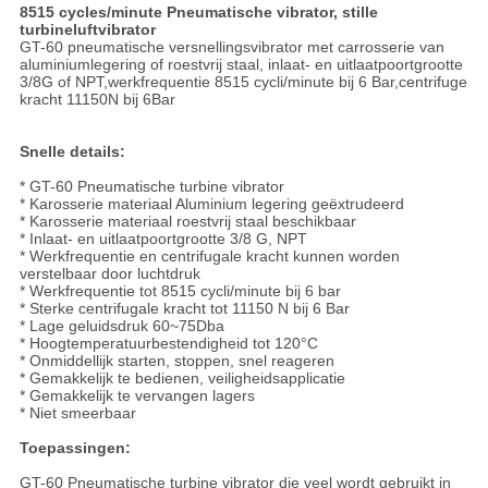
8515 cycles/minute Pneumatische vibrator, stille
turbineluftvibrator
GT-60 pneumatische versnellingsvibrator met carrosserie van
aluminiumlegering of roestvrij staal, inlaat- en uitlaatpoortgrootte
3/8G of NPT,werkfrequentie 8515 cycli/minute bij 6 Bar,centrifuge
kracht 11150N bij 6Bar
Snelle details:
* GT-60 Pneumatische turbine vibrator
* Karosserie materiaal Aluminium legering geëxtrudeerd
* Karosserie materiaal roestvrij staal beschikbaar
* Inlaat- en uitlaatpoortgrootte 3/8 G, NPT
* Werkfrequentie en centrifugale kracht kunnen worden
verstelbaar door luchtdruk
* Werkfrequentie tot 8515 cycli/minute bij 6 bar
* Sterke centrifugale kracht tot 11150 N bij 6 Bar
* Lage geluidsdruk 60~75Dba
* Hoogtemperatuurbestendigheid tot 120°C
* Onmiddellijk starten, stoppen, snel reageren
* Gemakkelijk te bedienen, veiligheidsapplicatie
* Gemakkelijk te vervangen lagers
* Niet smeerbaar
Toepassingen:
GT-60 Pneumatische turbine vibrator die veel wordt gebruikt in