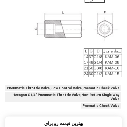
شماره مدل
D
G
L
14
37
G1/8
KAM-06
17
48
G1/4
KAM-08
21
50
G3/8
KAM-10
24
60
G1/2
KAM-15
Pneumatic Throttle Valve,Flow Control Valve,Pnematic Check Valve
Hexagon G1/4" Pneumatic Throttle Valve,Non-Return Single Way
Valve
Pnematic Check Valve
بهترين قيمت رو براي