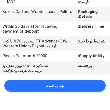
قیمت:
USD2--
تور
کارخانه
Boxes, Cartons,Wooden cases,Pallets
Packaging
Details:
کنترل
Within 20 days after receiving
Delivery Time:
payment or deposit
کیفیت
شرایط پرداخت:
TT Advance/30% سپرده، 70% با کپی
بارنامه، Western Union، Paypal
با
20000 Pieces Per month
Supply Ability:
ما
برجسته:
,
هکساگون G1 / 4 "کامپيوتر فشار هوا
تماس
دریچه ی یک طرفه بدون بازگشت
بگیرید
بهترین قیمت
درخواست
نقل قول