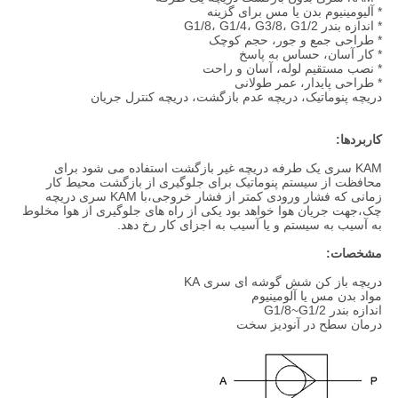
* آلیومینیوم بدن یا مس برای گزینه
* اندازه بندر G1/8، G1/4، G3/8، G1/2
* طراحی جمع و جور، حجم کوچک
* کار آسان، حساس به پاسخ
* نصب مستقیم لوله، آسان و راحت
* طراحی پایدار، عمر طولانی
دریچه پنوماتیک، دریچه عدم بازگشت، دریچه کنترل جریان
کاربردها:
KAM سری یک طرفه دریچه غیر بازگشت استفاده می شود برای
محافظت از سیستم پنوماتیک برای جلوگیری از بازگشت محیط کار
زمانی که فشار ورودی کمتر از فشار خروجی،با KAM سری دریچه
چک،جهت جریان هوا خواهد بود یکی از راه های جلوگیری از هوا مخلوط
به آسیب به سیستم و یا آسیب به اجزای کار رخ دهد.
مشخصات:
دریچه باز کن شش گوشه ای سری KA
مواد بدن مس یا آلومینیوم
اندازه بندر G1/8~G1/2
درمان سطح در آنودیز سخت