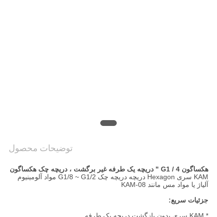
VR
SHOW
نقشه
سایت
PRIVACY
POLICY
توضیحات محصول
هکساگون G1 / 4 " دریچه یک طرفه غیر برگشت ، دریچه چک هکساگون
KAM سری Hexagon دریچه دریچه چک G1/8 ~ G1/2 مواد آلومینیوم
آلیاژ یا مواد مس مانند KAM-08
جزئیات سریع:
* KAM سری بدون بازگشت دریچه یک طرفه