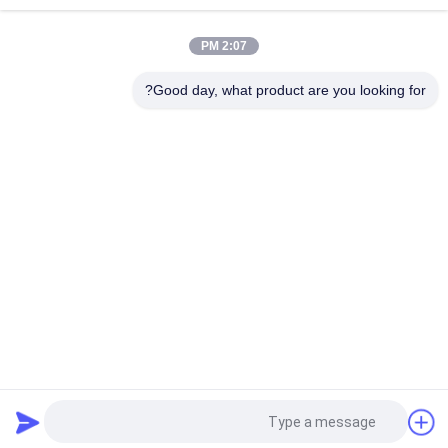
طرفه
2:07 PM
FCV Series One Way G1/2" Pneumatic Flow Control Valve Non-
return Type
Good day, what product are you looking for?
دسته بندی های محبوب
همه
Solenoid Operated 
2 Way Pneumatic 
Directional Control 
Solenoid Valve
Valve
Manual Directional 
شیر غلظت اکسیژن
Control Valve
Mechanical Control 
Pneumatic Flow 
Valve
Control Valve
Pulse Jet Valve
Air Hydraulic Pump
درخواست نقل قول