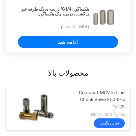
هکساگون G1/4" دریچه ی یک طرفه غیر
برگشت، دریچه چک هکساگون
5 piece
MOQ：
ادامه هید
محصولات بالا
Compact MCV In Line
Check Valve 3000Psi
G1/2"
USD10-- MOQ:5 piece
تماس بگیرید