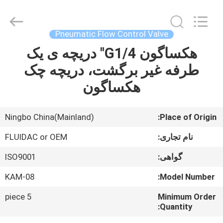
2026
FENGHUA
FLUID
AUTOMATIC
CONTROL
Pneumatic Flow Control Valve
CO.,LTD.
All
Rights
هکساگون G1/4" دریچه ی یک
صفحه
Reserved.
طرفه غیر برگشت، دریچه چک
اصلی
هکساگون
محصولات
Ningbo China(Mainland)
Place of Origin:
فیلم
نام تجاری:
FLUIDAC or OEM
های
گواهی:
ISO9001
KAM-08
Model Number:
درباره
ما
5 piece
Minimum Order
Quantity: