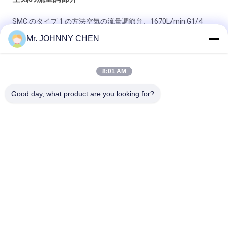
SMC のタイプ 1 の方法空気の流量調節弁、1670L/min G1/4
の」スロットルの逆止弁ように
Mr. JOHNNY CHEN
ASC パネウマティック流量制御バルブ G1/2" 一方向流量調節バ
ルブ
8:01 AM
FCV シリーズ 1 方法 G1/2」空気の流量調節弁の無返還のタイプ
Good day, what product are you looking for?
人気カテゴリ
すべて
ソレノイド-作動さ
2 つの方法空気の電
せた方向制御弁
磁弁
酸素のコンセントレ
手動方向制御弁
イター弁
機械制御弁
空気の流量調節弁