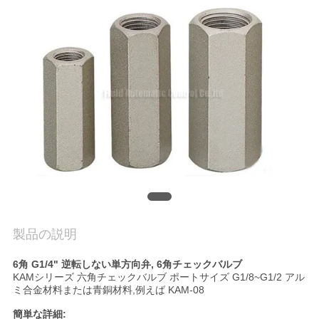
旅
行
品
質
管
理
私
製品の説明
達
6角 G1/4" 逆転しない単方向弁, 6角チェックバルブ
に
KAMシリーズ 六角チェックバルブ ポートサイズ G1/8~G1/2 アル
ミ合金材料または青銅材料,例えば KAM-08
連
簡単な詳細: