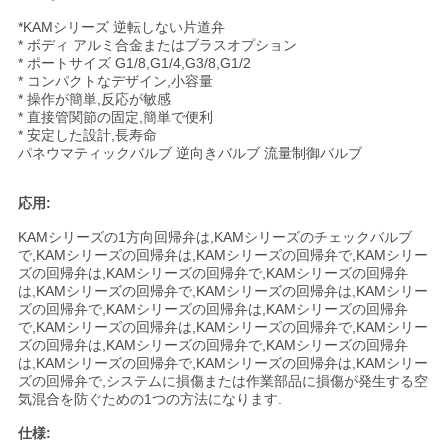
絡
*KAMシリーズ 逆転しない片道弁
* ボディ アルミ合金またはブラスオプション
し
* ポートサイズ G1/8,G1/4,G3/8,G1/2
* コンパクトなデザイン,小容量
な
* 操作が簡単,反応が敏感
* 直接管関節の固定,簡単で便利
さ
* 安定した設計,長寿命
パネウマティックバルブ 逆向きバルブ 流量制御バルブ
い
応用:
KAMシリーズの1方向回帰弁は,KAMシリーズのチェックバルブ
引
で,KAMシリーズの回帰弁は,KAMシリーズの回帰弁で,KAMシリー
ズの回帰弁は,KAMシリーズの回帰弁で,KAMシリーズの回帰弁
用
は,KAMシリーズの回帰弁で,KAMシリーズの回帰弁は,KAMシリー
ズの回帰弁で,KAMシリーズの回帰弁は,KAMシリーズの回帰弁
を
で,KAMシリーズの回帰弁は,KAMシリーズの回帰弁で,KAMシリー
ズの回帰弁は,KAMシリーズの回帰弁で,KAMシリーズの回帰弁
は,KAMシリーズの回帰弁で,KAMシリーズの回帰弁は,KAMシリー
要
ズの回帰弁で,システムに損傷または作業部品に損傷が発生する空
気混合を防ぐための1つの方法になります.
求
仕様: