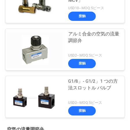
MCV」
USD10-- MOQ:5ピース
接触
アルミ合金の空気の流量
調節弁
USD2-- MOQ:5ピース
接触
G1/8」- G1/2」1 つの方
法スロットル バルブ
USD2-- MOQ:5ピース
接触
空気の流量調節弁