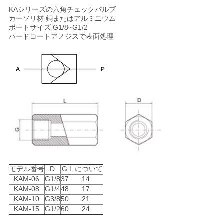
し
KAシリーズの六角チェックバルブ
な
カーソリ材 銅またはアルミニウム
ポートサイズ G1/8~G1/2
ハードコートアノジスで表面処理
さ
い
VR
SHOW
地
図
モデル番号
D
G
L について
KAM-06
G1/8
37
14
KAM-08
G1/4
48
17
PRIVACY
KAM-10
G3/8
50
21
KAM-15
G1/2
60
24
POLICY