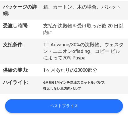
デ
パッケージの詳
箱、カートン、木の場合、パレット
オ
細:
受渡し時間:
支払か沈殿物を受け取った後 20 日以
私
内に
達
支払条件:
TT Advance/30%の沈殿物、ウェスタ
ン・ユニオンoflading、コピー ビル
に
によって70% Paypal
つ
供給の能力:
1ヶ月あたりの20000部分
い
,
ハイライト:
6角形G1/4インチ気圧スロットルバルブ
て
復元しない単方向バルブ
ベストプライス
工
場