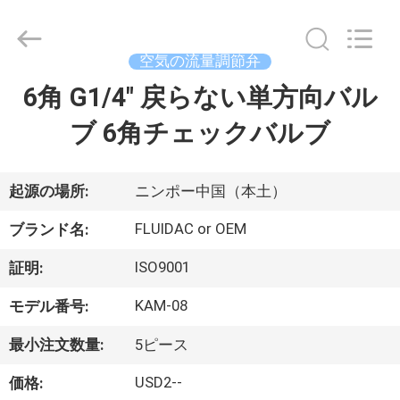
弁
supplier.
Copyright
©
空気の流量調節弁
2013
-
2026
6角 G1/4" 戻らない単方向バル
家
FENGHUA
FLUID
AUTOMATIC
ブ 6角チェックバルブ
CONTROL
CO.,LTD.
プ
All
Rights
Reserved.
ロ
起源の場所:
ニンポー中国（本土）
ダ
FLUIDAC or OEM
ブランド名:
ク
ISO9001
証明:
ト
KAM-08
モデル番号:
最小注文数量:
5ピース
ビ
USD2--
価格: