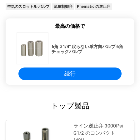
空気のスロットル バルブ
流量制御弁
Pnematic の逆止弁
最高の価格で
6角 G1/4" 戻らない単方向バルブ 6角
チェックバルブ
続行
トップ製品
ライン逆止弁 3000Psi
G1/2 のコンパクト