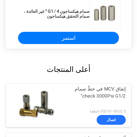
صمام هيكساجون G1 / 4 " غير العائدة ،
صمام التحقق هيكساجون
استمر
أعلى المنتجات
إتفاق MCV في خطّ صمام
check 3000Psi G1/2"
USD10-- MOQ:5 قطعة
اتصال