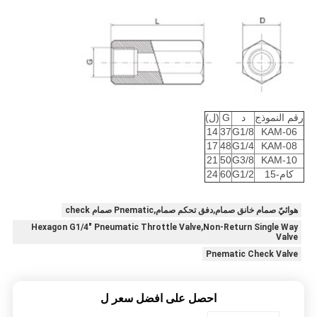
رقم النموذج
د
G
(ل)
14
37
G1/8
KAM-06
17
48
G1/4
KAM-08
21
50
G3/8
KAM-10
كام-15
G1/2
60
24
هوائيّ صمام خانق صمام,دفق تحكم صمام,Pnematic صمام check
Hexagon G1/4" Pneumatic Throttle Valve,Non-Return Single Way
Valve
Pnematic Check Valve
احصل على افضل سعر ل