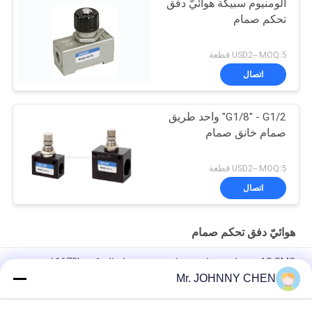
ألومنيوم سبيكة هوائيّ دفق
تحكم صمام
USD2-- MOQ:5 قطعة
اتصال
G1/8" - G1/2" واحد طريق
صمام خانق صمام
USD2-- MOQ:5 قطعة
اتصال
هوائيّ دفق تحكم صمام
AS SMC نوع طريقة واحدة هوائي تدفق صمام التحكم، 1670L / دقيقة
G1 / 4 "خنق صمام تحقق
Mr. JOHNNY CHEN
ASC صمام التحكم في تدفق الهواء G1/2" صمام تنظيم تدفق واحد