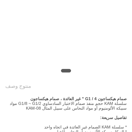
خريطة
الموقع
PRIVACY
POLICY
منتوج وصف
صمام هيكساجون G1 / 4 " غير العائدة ، صمام هيكساجون
سلسلة KAM حجم منفذ صمام الاختبار السادساوي G1/8 ~ G1/2 مواد
سبيكة الألومنيوم أو مواد النحاس على سبيل المثال KAM-08
تفاصيل سريعة:
* سلسلة KAM الصمام غير العائدة في اتجاه واحد
* الهيكل سبيكة الألومنيوم أو النحاس للخيار