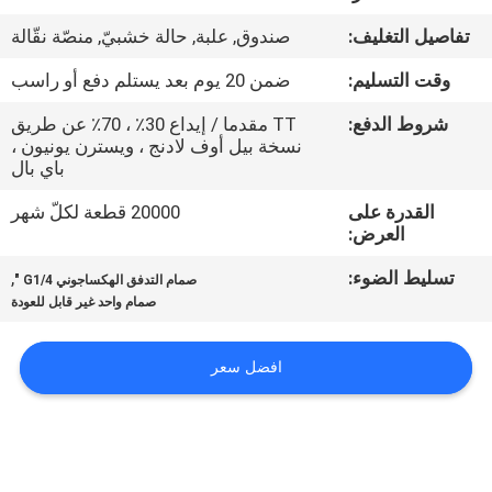
في
تفاصيل التغليف:
صندوق, علبة, حالة خشبيّ, منصّة نقّالة
المعمل
وقت التسليم:
ضمن 20 يوم بعد يستلم دفع أو راسب
رقابة
شروط الدفع:
TT مقدما / إيداع 30٪ ، 70٪ عن طريق
نسخة بيل أوف لادنج ، ويسترن يونيون ،
جودة
باي بال
القدرة على
20000 قطعة لكلّ شهر
اتصل
العرض:
بنا
تسليط الضوء:
,
صمام التدفق الهكساجوني G1/4 "
صمام واحد غير قابل للعودة
اطلب
افضل سعر
اقتباس
VR
SHOW