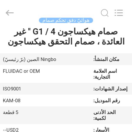
2026
FENGHUA
FLUID
AUTOMATIC
CONTROL
هوائيّ دفق تحكم صمام
CO.,LTD.
All
Rights
صمام هيكساجون G1 / 4 " غير
بيت
Reserved.
العائدة ، صمام التحقق هيكساجون
منتجات
مكان المنشأ:
Ningbo الصين (برّ رئيسيّ)
أشرطة
اسم العلامة
FLUIDAC or OEM
فيديو
التجارية:
إصدار الشهادات:
ISO9001
معلومات
رقم الموديل:
KAM-08
عنا
الحد الأدنى
5 قطعة
لكمية:
جولة
الأسعار:
USD2--