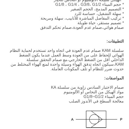
* حجم الميناء G1/8 ‬، G1/4 ‬، G3/8، G1/2 ‬
* التصميم المدمج، الحجم الصغير
* سهلة التشغيل، حساسة للرد
* تركيب المفاصل المباشرة للأنابيب، سهلة ومريحة
* تصميم مستقر، حياة طويلة
صمام هوائي،صمام عدم العودة،صمام تحكم التدفق
التطبيقات:
سلسلة KAM صمام عدم العودة في اتجاه واحد تستخدم لحماية النظام
الهوائي للحفاظ على من العودة وسط العمل عندما يكون الضغط
الداخلي أقل من الضغط الخارجي،مع صمام التحقق سلسلة
KAM،سيكون اتجاه تدفق الهواء وسيلة واحدة لمنع الهواء المختلط من
حدوث ضرر للنظام أو تلف المكونات العاملة.
المواصفات:
صمام الاختبار السادس زاوية من سلسلة KA
مواد الهيكل من النحاس أو الألومنيوم
حجم الميناء G1/8~G1/2
معالجة السطح في الأندوز الصلب