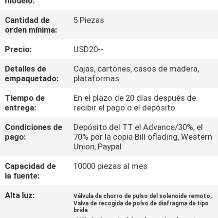
modelo:
LA
Cantidad de
5 Piezas
FÁBRICA
orden mínima:
Precio:
USD20--
CONTROL
DE
Detalles de
Cajas, cartones, casos de madera,
empaquetado:
plataformas
CALIDAD
Tiempo de
En el plazo de 20 días después de
entrega:
recibir el pago o el depósito
ÉNTRENOS
Condiciones de
Depósito del TT el Advance/30%, el
EN
pago:
70% por la copia Bill oflading, Western
Union, Paypal
CONTACTO
CON
Capacidad de
10000 piezas al mes
la fuente:
Alta luz:
,
PIDA
Válvula de chorro de pulso del solenoide remoto
Valva de recogida de polvo de diafragma de tipo
brida
UNA