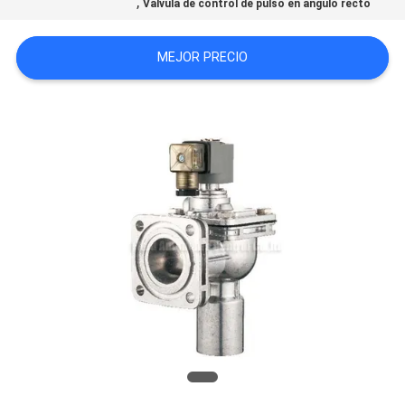
,
Válvula de control de pulso en ángulo recto
CITA
MEJOR PRECIO
VR
SHOW
MAPA
DEL
SITIO
PRIVACY
POLICY