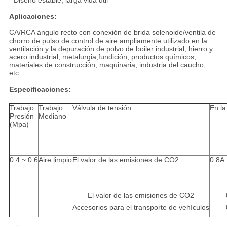
* Diseño estable, larga vida útil
Aplicaciones:
CA/RCA ángulo recto con conexión de brida solenoide/ventila de
chorro de pulso de control de aire ampliamente utilizado en la
ventilación y la depuración de polvo de boiler industrial, hierro y
acero industrial, metalurgia,fundición, productos químicos,
materiales de construcción, maquinaria, industria del caucho,
etc.
Especificaciones:
Trabajo
Trabajo
Válvula de tensión
En la
Presión
Mediano
(Mpa)
0.4 ~ 0.6
Aire limpio
El valor de las emisiones de CO2
0.8A
El valor de las emisiones de CO2
Accesorios para el transporte de vehículos