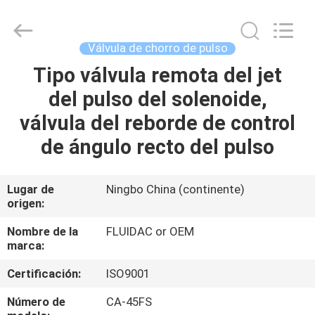
-
2026
FENGHUA
FLUID
AUTOMATIC
Válvula de chorro de pulso
CONTROL
CO.,LTD.
All
Tipo válvula remota del jet
HOGAR
Rights
Reserved.
del pulso del solenoide,
PRODUCTOS
válvula del reborde de control
de ángulo recto del pulso
VIDEOS
Lugar de
Ningbo China (continente)
origen:
SOBRE
NOSOTROS
Nombre de la
FLUIDAC or OEM
marca:
VIAJE
Certificación:
ISO9001
DE
Número de
CA-45FS