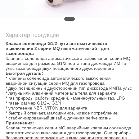
Характер продукции
Клапан соленоида G1/2 пути автоматического
выключения 2 серии MQ пневматический» для
газопровода
Клапаны соленоида автоматического выключения серии MQ
аварийные для размера G1/2 порта типа дисковода ИМПа
ульс газопровода двух позиционного двухстороннего
Быстрая деталь:
* клапаны соленоида автоматического выключения
аварийной ситуации серии MQ для газопровода
* двух позиционный двухсторонний тип дисковода ИМПа ульс
* латунь или алюминий материала тела для варианта
* газ природы работы средний, каменноугольный газ, LPG
* гаван размер G1/2», G3/4»
* уплотнение NBR, VITON для варианта
* быстрый отвечает, малошумное, низкое потребление
* стабилизированный дизайн, длинная serive жизнь
Применения:
Клапан соленоида серии MQ аварийные клапаны соленоида
автоматического выключения для газопровода. Они приборы
безопасности используемые в выключении газопровода на