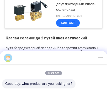
двух проходный клапан
соленоида
USD8-- MOQ:5 Piece
КОНТАКТ
Клапан соленоида 2 путей пневматический
путя безредукторной передачи 2 отверстия 4mm клапан
соленоида миниого латунного пневматический
клапан соленоида G1/2 отверстия 2/2 16~50mm латунный
пневматический " ~G2» с уплотнением Viton
8:49 AM
Клапан соленоида высокотемпературного путя 1.5MPa 2
пневматический с уплотнением PTFE для пара
Good day, what product are you looking for?
Популярные категории
Все
Соленоид - 
Клапан Соленоида 