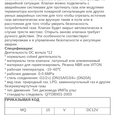
аварийной ситуации. Клапан можно подключить с
аварийными системами для протекать газа или модулями
терминатора контроля пожарной сигнализации или других
умных аварийных систем для того чтобы отрезать источник
газа автоматически или вручную также в поле или в
расстоянии для того чтобы уверить безопасность
потребителей газа. Клапан будет закрыт автоматически в
случае трясти жестоко. Открыть заново клапана требует
ручного действия. Эти особенности соотвествуют
регулировкам и в управлении безопасности и регуляции
аварии.
Спецификации:
Деятельность DC вольта *12
* нормально colsed деятельность
* материалы тела клапана: латунный или алюминиевый
* материал для герметизировать: Резина NBR или VITON
* рабочая температура: -15~60℃
* рабочее давение: 0-0.6MPa
* стиль соединения: G1/2») (DN15A/G3/4» (DN20A)
* вид газа: природный газ, LPG, каменноугольный газ и другие
безгремучертутные газы
* тип движения: Тип дисковода ИМПа ульс
* стандарты следовать: Q/TDBX01-2003
ПРИКАЗЫВАЯ КОД
MQ
15
V
DC12V