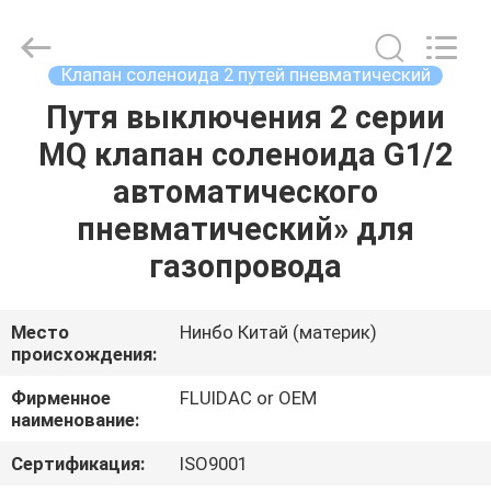
-
2026
FENGHUA
FLUID
AUTOMATIC
Клапан соленоида 2 путей пневматический
CONTROL
CO.,LTD.
All
Путя выключения 2 серии
ДОМ
Rights
Reserved.
MQ клапан соленоида G1/2
ПРОДУКТЫ
автоматического
пневматический» для
РОЛИКИ
газопровода
О
Место
Нинбо Китай (материк)
происхождения:
НАС
Фирменное
FLUIDAC or OEM
наименование:
ПУТЕШЕСТВИЕ
ФАБРИКИ
Сертификация:
ISO9001