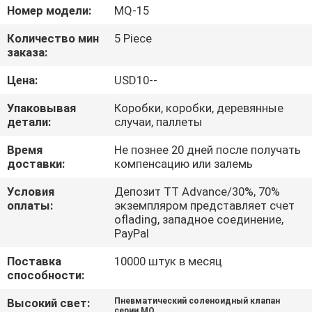
Номер модели:
MQ-15
ПРОВЕРКА
Количество мин
5 Piece
КАЧЕСТВА
заказа:
Цена:
USD10--
СВЯЖИТЕСЬ
Упаковывая
Коробки, коробки, деревянные
МЫ
детали:
случаи, паллеты
Время
Не познее 20 дней после получать
СПРОСИТЕ
доставки:
компенсацию или залемь
ЦИТАТУ
Условия
Депозит TT Advance/30%, 70%
оплаты:
экземпляром представляет счет
oflading, западное соединение,
VR
PayPal
SHOW
Поставка
10000 штук в месяц
способности:
КАРТА
Высокий свет:
Пневматический соленоидный клапан
серии MQ