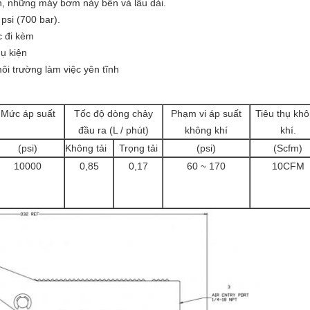
ớn, những máy bơm này bền và lâu dài.
psi (700 bar).
c đi kèm
ụ kiện
i trường làm việc yên tĩnh
Mức áp suất
Tốc độ dòng chảy
Phạm vi áp suất
Tiêu thụ kh
đầu ra (L / phút)
không khí
khí.
(psi)
Không tải
Trọng tải
(psi)
(Scfm)
10000
0,85
0,17
60 ~ 170
10CFM