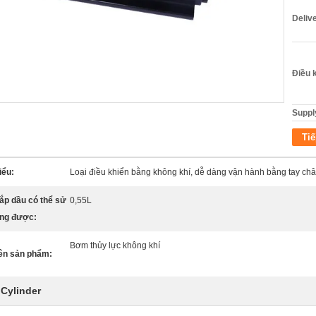
Deliv
Điều 
Supply
Tiế
iểu:
Loại điều khiển bằng không khí, dễ dàng vận hành bằng tay ch
ắp dầu có thể sử
0,55L
ng được:
Bơm thủy lực không khí
ên sản phẩm:
 Cylinder