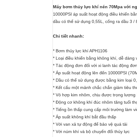
Máy bơm thủy lực khí nén 70Mpa với ng
10000PSI áp suất hoạt động điều khiển bằn
dầu có thể sử dụng 0,55L, cổng ra dầu 3
Chi tiết nhanh:
* Bơm thủy lực khí APH1106
* Loại điều khiển bằng không khí, dễ dàng
* Tác động đơn đối với xi lanh tác động đơ
* Áp suất hoạt động lên đến 10000PSI (70
* Dầu có thể sử dụng được bằng kim loại 0
* Kết cấu một mảnh chắc chắn giảm tiêu th
* Vỏ hợp kim nhôm, chịu được trọng lượng l
* Động cơ không khí đúc nhôm tăng tuổi thọ
* Tiếng ồn thấp cung cấp môi trường làm vi
* Áp suất không khí bắt đầu thấp
* Với van xả tự động để bảo vệ quá tải
* Với núm khí và bộ chuyển đổi thủy lực