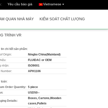
Yêu cầu báo giá
Vietnamese
 :
AM QUAN NHÀ MÁY
KIỂM SOÁT CHẤT LƯỢNG
G TRÌNH VR
tin chi tiết sản phẩm:
of Origin:
Ningbo China(Mainland)
hiệu:
FLUIDAC or OEM
 nhận:
ISO9001
 Number:
APH1106
 toán:
um Order Quantity:
5 piece
án:
USD50--
Boxes, Cartons,Wooden
ging Details:
cases,Pallets