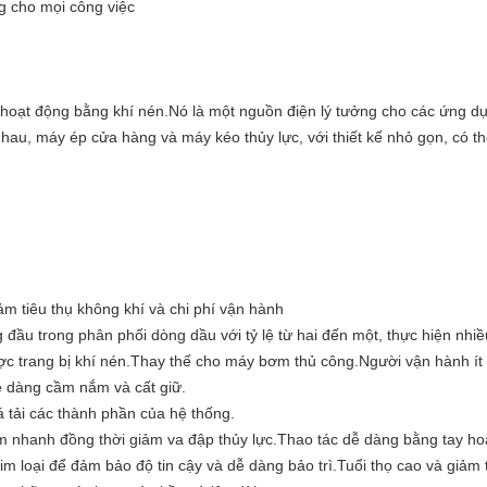
ng cho mọi công việc
 hoạt động bằng khí nén.Nó là một nguồn điện lý tưởng cho các ứng d
au, máy ép cửa hàng và máy kéo thủy lực, với thiết kế nhỏ gọn, có th
m tiêu thụ không khí và chi phí vận hành
 đầu trong phân phối dòng dầu với tỷ lệ từ hai đến một, thực hiện nhiề
ợc trang bị khí nén.Thay thế cho máy bơm thủ công.Người vận hành ít
ễ dàng cầm nắm và cất giữ.
 tải các thành phần của hệ thống.
am nhanh đồng thời giảm va đập thủy lực.Thao tác dễ dàng bằng tay ho
 loại để đảm bảo độ tin cậy và dễ dàng bảo trì.Tuổi thọ cao và giảm 