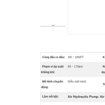
Cảng đầu ra dầu:
3/8 ~ 18NPT
K
Phạm vi áp suất
60 ~ 170psi
N
không khí:
dụ
Mô hình chuyển
Diễn một mình
T
động:
Air Hydraulic Pump
Air
Làm nổi bật:
,