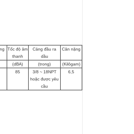
ông
Tốc độ âm
Cảng đầu ra
Cân nặng
thanh
dầu
(dBA)
(trong)
(Kilôgam)
85
3/8 ~ 18NPT
6,5
hoặc được yêu
cầu