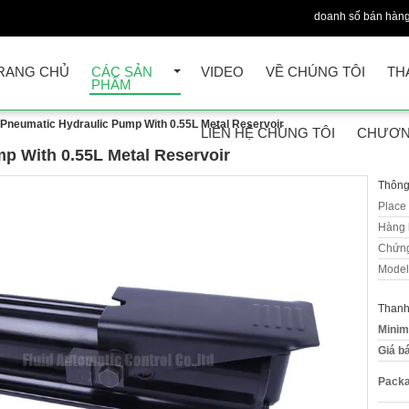
doanh số bán hàng
RANG CHỦ
CÁC SẢN
VIDEO
VỀ CHÚNG TÔI
TH
PHẨM
Pneumatic Hydraulic Pump With 0.55L Metal Reservoir
LIÊN HỆ CHÚNG TÔI
CHƯƠN
p With 0.55L Metal Reservoir
Thông 
Place 
Hàng 
Chứng
Model
Thanh
Minim
Giá b
Packa