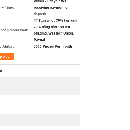
Within 20 days after
ery Time:
receiving payment or
deposit
TT Tạm ứng / 30% tiền gửi,
70% bằng bản sao Bill
khoản thanh toán:
oflading, Western Union,
Paypal
 Ability:
5000 Pieces Per month
p xúc
ân