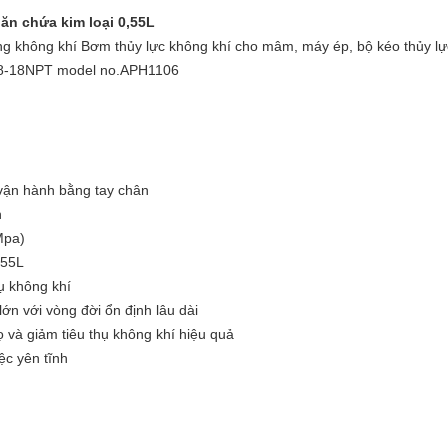
ăn chứa kim loại 0,55L
g không khí Bơm thủy lực không khí cho mâm, máy ép, bộ kéo thủy lực 
 / 8-18NPT model no.APH1106
 vận hành bằng tay chân
n
Mpa)
,55L
ụ không khí
ớn với vòng đời ổn định lâu dài
 và giảm tiêu thụ không khí hiệu quả
ệc yên tĩnh