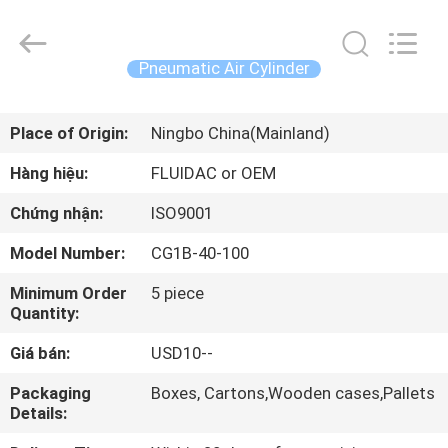
-
2026
FENGHUA
FLUID
AUTOMATIC
Pneumatic Air Cylinder
CONTROL
CO.,LTD.
All
TRANG
Rights
Reserved.
Place of Origin:
Ningbo China(Mainland)
CHỦ
Hàng hiệu:
FLUIDAC or OEM
CÁC
Chứng nhận:
ISO9001
SẢN
Model Number:
CG1B-40-100
PHẨM
Minimum Order
5 piece
Quantity:
VIDEO
Giá bán:
USD10--
VỀ
Packaging
Boxes, Cartons,Wooden cases,Pallets
Details:
CHÚNG