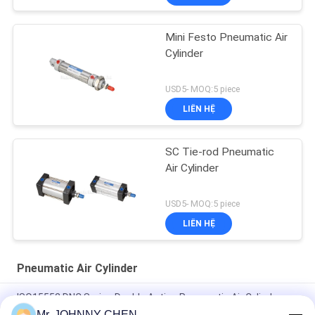
Mini Festo Pneumatic Air
Cylinder
USD5- MOQ:5 piece
LIÊN HỆ
SC Tie-rod Pneumatic
Air Cylinder
USD5- MOQ:5 piece
LIÊN HỆ
Pneumatic Air Cylinder
ISO15552 DNC Series Double Acting Pneumatic Air Cylinder
DNC-50-100-PPV-A
Mr. JOHNNY CHEN