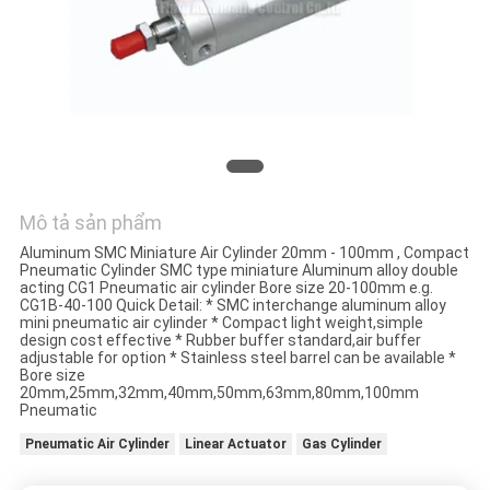
HỆ
CHÚNG
TÔI
YÊU
CẦU
BÁO
Mô tả sản phẩm
GIÁ
Aluminum SMC Miniature Air Cylinder 20mm - 100mm , Compact
Pneumatic Cylinder SMC type miniature Aluminum alloy double
acting CG1 Pneumatic air cylinder Bore size 20-100mm e.g.
CG1B-40-100 Quick Detail: * SMC interchange aluminum alloy
VR
mini pneumatic air cylinder * Compact light weight,simple
design cost effective * Rubber buffer standard,air buffer
SHOW
adjustable for option * Stainless steel barrel can be available *
Bore size
20mm,25mm,32mm,40mm,50mm,63mm,80mm,100mm
Pneumatic
SƠ
Pneumatic Air Cylinder
Linear Actuator
Gas Cylinder
ĐỒ