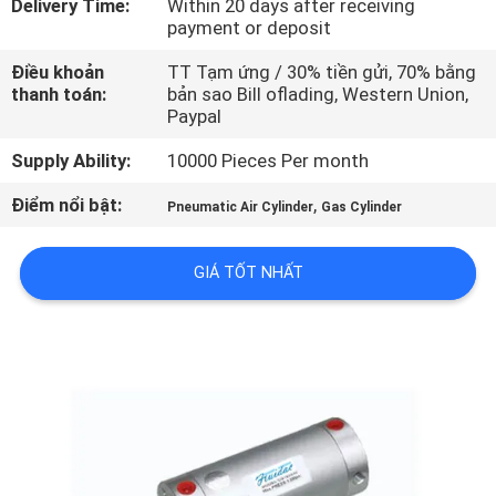
Delivery Time:
Within 20 days after receiving
TÔI
payment or deposit
Điều khoản
TT Tạm ứng / 30% tiền gửi, 70% bằng
THAM
thanh toán:
bản sao Bill oflading, Western Union,
Paypal
QUAN
NHÀ
Supply Ability:
10000 Pieces Per month
MÁY
Điểm nổi bật:
,
Pneumatic Air Cylinder
Gas Cylinder
KIỂM
GIÁ TỐT NHẤT
SOÁT
CHẤT
LƯỢNG
LIÊN