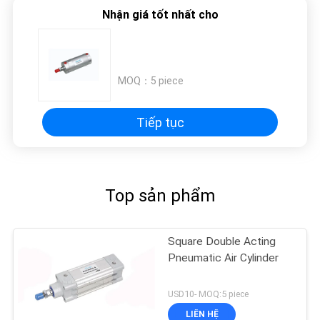
TRANG
Nhận giá tốt nhất cho
WEB
PRIVACY
MOQ：
5 piece
POLICY
Tiếp tục
Top sản phẩm
Square Double Acting
Pneumatic Air Cylinder
USD10- MOQ:5 piece
LIÊN HỆ