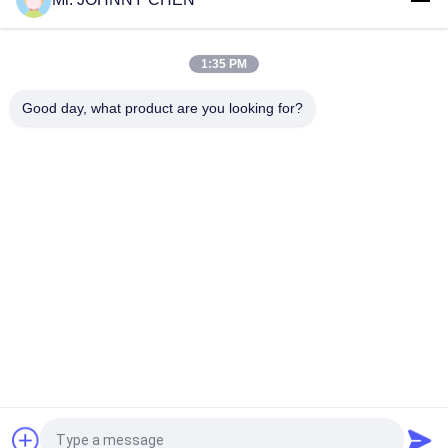
ISO6432 DSNU Thép không gỉ Mini xi lanh không khí khí
1:35 PM
16mm~100mm ADVU Compact Pneumatic Air Cylinder With
Magnet / Rubber Buffer
Good day, what product are you looking for?
Danh mục phổ biến
Tất cả
các
Solenoid Operated 
2 Way Pneumatic 
Directional Control 
Solenoid Valve
Valve
Manual Directional 
Van Cô Đặc Oxy
Control Valve
Mechanical Control 
Pneumatic Flow 
Valve
Control Valve
Pulse Jet Valve
Air Hydraulic Pump
Yêu cầu báo giá