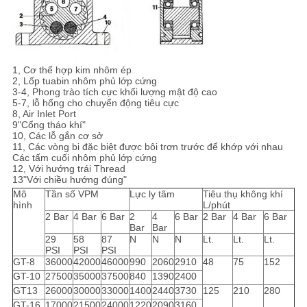
1, Cơ thể hợp kim nhôm ép
2, Lốp tuabin nhôm phủ lớp cứng
3-4, Phong trào tích cực khối lượng mật độ cao
5-7, lỗ hổng cho chuyển động tiêu cực
8, Air Inlet Port
9"Cổng tháo khí"
10, Các lỗ gắn cơ sở
11, Các vòng bi đặc biệt được bôi trơn trước để khớp với nhau
Các tấm cuối nhôm phủ lớp cứng
12, Với hướng trái Thread
13"Với chiều hướng đúng"
Mô
Tần số VPM
Lực ly tâm
Tiêu thụ không khí
hình
L/phút
2 Bar
4 Bar
6 Bar
2
4
6 Bar
2 Bar
4 Bar
6 Bar
Bar
Bar
29
58
87
N
N
N
Lt.
Lt.
Lt.
PSI
PSI
PSI
GT-8
36000
42000
46000
990
2060
2910
48
75
152
GT-10
27500
35000
37500
840
1390
2400
GT13
26000
30000
33000
1400
2440
3730
125
210
280
GT-16
17000
21500
24000
1220
2090
3160