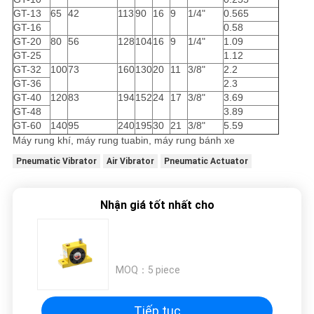
GT-13
65
42
113
90
16
9
1/4"
0.565
GT-16
0.58
GT-20
80
56
128
104
16
9
1/4"
1.09
GT-25
1.12
GT-32
100
73
160
130
20
11
3/8"
2.2
GT-36
2.3
GT-40
120
83
194
152
24
17
3/8"
3.69
GT-48
3.89
GT-60
140
95
240
195
30
21
3/8"
5.59
Máy rung khí, máy rung tuabin, máy rung bánh xe
Pneumatic Vibrator
Air Vibrator
Pneumatic Actuator
Nhận giá tốt nhất cho
MOQ：
5 piece
Tiếp tục