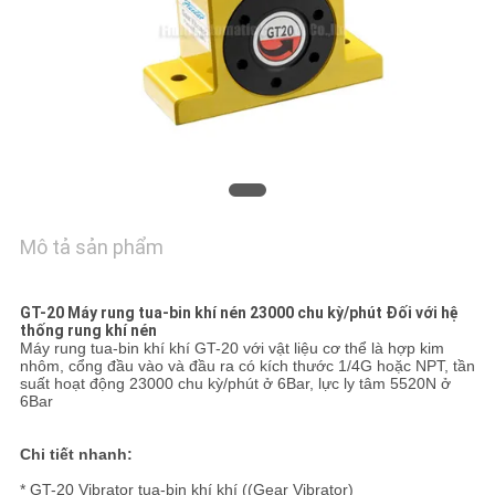
HỆ
CHÚNG
TÔI
YÊU
CẦU
BÁO
Mô tả sản phẩm
GIÁ
GT-20 Máy rung tua-bin khí nén 23000 chu kỳ/phút Đối với hệ
VR
thống rung khí nén
Máy rung tua-bin khí khí GT-20 với vật liệu cơ thể là hợp kim
SHOW
nhôm, cổng đầu vào và đầu ra có kích thước 1/4G hoặc NPT, tần
suất hoạt động 23000 chu kỳ/phút ở 6Bar, lực ly tâm 5520N ở
6Bar
SƠ
Chi tiết nhanh:
ĐỒ
* GT-20 Vibrator tua-bin khí khí ((Gear Vibrator)