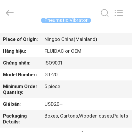
-
2026
FENGHUA
FLUID
AUTOMATIC
Pneumatic Vibrator
CONTROL
CO.,LTD.
All
TRANG
Rights
Reserved.
Place of Origin:
Ningbo China(Mainland)
CHỦ
Hàng hiệu:
FLUIDAC or OEM
CÁC
Chứng nhận:
ISO9001
SẢN
Model Number:
GT-20
PHẨM
Minimum Order
5 piece
Quantity:
VIDEO
Giá bán:
USD20--
VỀ
Packaging
Boxes, Cartons,Wooden cases,Pallets
Details:
CHÚNG