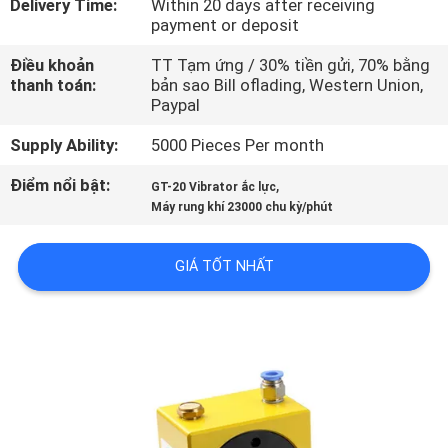
Delivery Time:
Within 20 days after receiving
TÔI
payment or deposit
Điều khoản
TT Tạm ứng / 30% tiền gửi, 70% bằng
THAM
thanh toán:
bản sao Bill oflading, Western Union,
Paypal
QUAN
NHÀ
Supply Ability:
5000 Pieces Per month
MÁY
Điểm nổi bật:
,
GT-20 Vibrator ắc lực
Máy rung khí 23000 chu kỳ/phút
KIỂM
GIÁ TỐT NHẤT
SOÁT
CHẤT
LƯỢNG
LIÊN