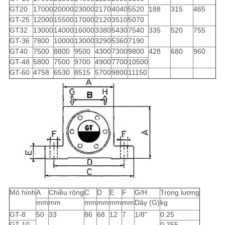
GT20
17000
20000
23000
2170
4040
5520
188
315
465
GT-25
12000
15500
17000
2120
3510
5070
GT32
13000
14000
16000
3380
5430
7540
335
520
755
GT-36
7800
10000
13000
3290
5360
7190
GT40
7500
8800
9500
4300
7300
9800
428
680
960
GT-48
5800
7500
9700
4900
7700
10500
GT-60
4758
6530
8515
5700
9800
11150
Mô hình
A
Chiều rộng
C
D
E
F
G/H
Trọng lượng
mm
mm
mm
mm
mm
mm
Dây (G)
kg
GT-8
50
33
86
68
12
7
1/8"
0.25
GT-10
0.255