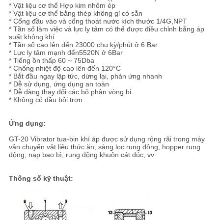
TRANG
* Vật liệu cơ thể Hợp kim nhôm ép
* Vật liệu cơ thể bằng thép không gỉ có sẵn
WEB
* Cổng đầu vào và cổng thoát nước kích thước 1/4G,NPT
* Tần số làm việc và lực ly tâm có thể được điều chỉnh bằng áp
suất không khí
* Tần số cao lên đến 23000 chu kỳ/phút ở 6 Bar
PRIVACY
* Lực ly tâm mạnh đến
5520N ở 6Bar
* Tiếng ồn thấp 60 ~ 75Dba
* Chống nhiệt độ cao lên đến 120°C
POLICY
* Bắt đầu ngay lập tức, dừng lại, phản ứng nhanh
* Dễ sử dụng, ứng dụng an toàn
* Dễ dàng thay đổi các bộ phận vòng bi
* Không có dầu bôi trơn
Ứng dụng:
GT-20 Vibrator tua-bin khí áp được sử dụng rộng rãi trong máy
vận chuyển vật liệu thức ăn, sàng lọc rung động, hopper rung
động, nạp bao bì, rung động khuôn cát đúc, vv
Thông số kỹ thuật: