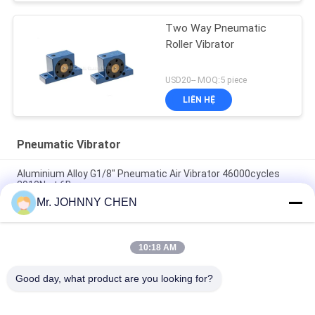
Two Way Pneumatic
Roller Vibrator
USD20-- MOQ:5 piece
LIÊN HỆ
Pneumatic Vibrator
Aluminium Alloy G1/8" Pneumatic Air Vibrator 46000cycles
2910N at 6Bar
Mr. JOHNNY CHEN
Low Noise Pneumatic Turbine Vibrator G1/8" 2400N/6Bar For
Vibration Screening
10:18 AM
GT-13 Industrial Pneumatic Turbine Vibrator For Vibration
Screening
Good day, what product are you looking for?
Danh mục phổ biến
Tất cả