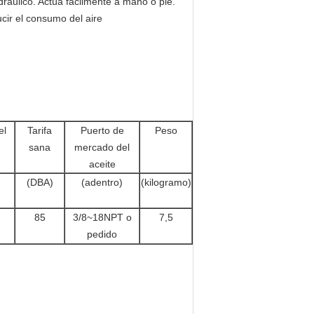
ráulico. Actúa fácilmente a mano o pie.
ucir el consumo del aire
el
Tarifa
Puerto de
Peso
sana
mercado del
aceite
(DBA)
(adentro)
(kilogramo)
85
3/8~18NPT o
7,5
pedido