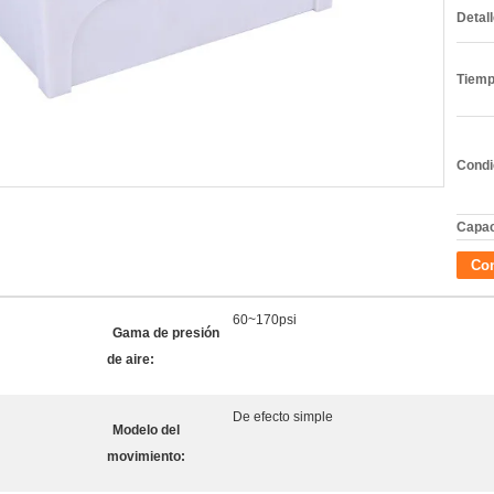
Detal
Tiemp
Condi
Capac
Con
60~170psi
Gama de presión
de aire:
De efecto simple
Modelo del
movimiento: