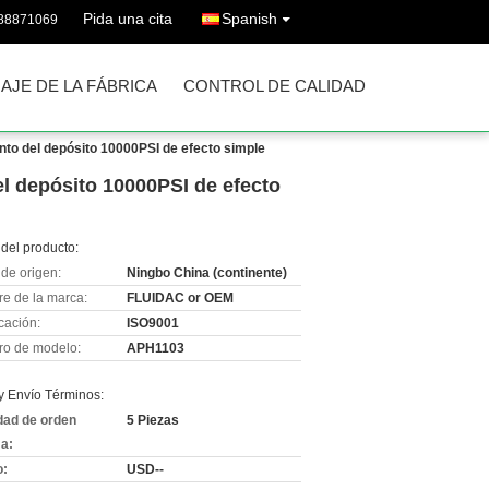
Pida una cita
Spanish
-88871069
IAJE DE LA FÁBRICA
CONTROL DE CALIDAD
ento del depósito 10000PSI de efecto simple
el depósito 10000PSI de efecto
del producto:
de origen:
Ningbo China (continente)
e de la marca:
FLUIDAC or OEM
icación:
ISO9001
o de modelo:
APH1103
y Envío Términos:
dad de orden
5 Piezas
a:
o:
USD--