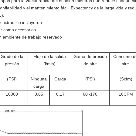
pas para la vuelta rápida del espolón mientras que reduce choque hid
onfiabilidad y el mantenimiento fácil. Expectency de la larga vida y red
0).
r hidráulico incluyeron
ar como accesorios
n ambiente de trabajo reservado
Grado de la
Flujo de la salida
Gama de presión
Consumo d
presión
(l/min)
de aire
aire.
(PSI)
Ninguna
Carga
(PSI)
(Scfm)
carga
10000
0,85
0,17
60~170
10CFM