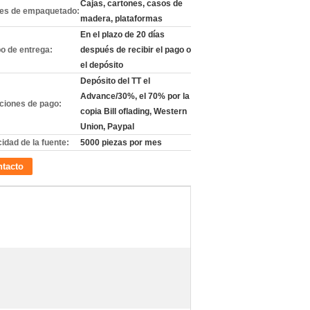
Cajas, cartones, casos de
les de empaquetado:
madera, plataformas
En el plazo de 20 días
o de entrega:
después de recibir el pago o
el depósito
Depósito del TT el
Advance/30%, el 70% por la
ciones de pago:
copia Bill oflading, Western
Union, Paypal
idad de la fuente:
5000 piezas por mes
tacto