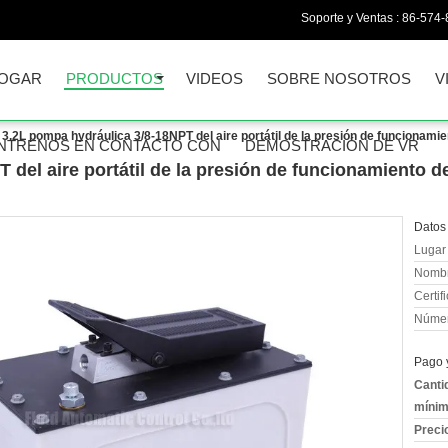
Soporte y Ventas :
86-574
OGAR
PRODUCTOS
VIDEOS
SOBRE NOSOTROS
V
3.2L pompa hydráulica 3/8-18NPT del aire portátil de la presión de funcionami
NTRENOS EN CONTACTO CON
DEMOSTRACIÓN DE VR
 del aire portátil de la presión de funcionamiento d
Datos 
Lugar 
Nombr
Certif
Númer
Pago 
Canti
mínim
Preci