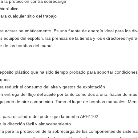
ra la protección contra sobrecarga
hidráulico
ara cualquier sitio del trabajo
ra actuar neumáticamente. Es una fuente de energía ideal para los div
s equipos del espolón, las prensas de la tienda y los extractores hydráu
rir de las bombas del manul.
 depósito plástico que ha sido tiempo probado para soportar condicione
oques.
a reducir el consumo del aire y gastos de explotación
en entrega del flujo del aceite por tanto como dos a uno, haciendo má
jo equipado de aire comprimido. Toma el lugar de bombas manuales. Me
 para el cilindro del poder que la bomba APH1102
 la dirección fácil y almacenamiento.
rna para la protección de la sobrecarga de los componentes de sistema