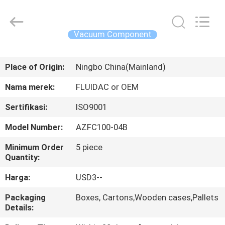
2026
FENGHUA
FLUID
AUTOMATIC
CONTROL
Vacuum Component
CO.,LTD.
All
Rights
RUMAH
Reserved.
Place of Origin:
Ningbo China(Mainland)
PRODUK
Nama merek:
FLUIDAC or OEM
Sertifikasi:
ISO9001
VIDEO
Model Number:
AZFC100-04B
TENTANG
Minimum Order
5 piece
Quantity:
KAMI
Harga:
USD3--
TUR
Packaging
Boxes, Cartons,Wooden cases,Pallets
Details:
PABRIK