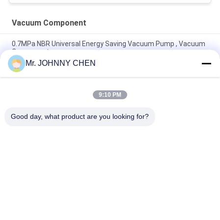
Vacuum Component
0.7MPa NBR Universal Energy Saving Vacuum Pump , Vacuum
Component
Mr. JOHNNY CHEN
Vacuum Component 220L/M Miniature Vacuum Pump
Maximum 7bar Air Supply Pressure
9:10 PM
8mm - 125mm PU / Silicon VASB Vacuum Pad Vacuum
Component For Automotive And Stamping Industrial
Good day, what product are you looking for?
Bad Request
Semua
Solenoid Operated 
2 Way Pneumatic 
Directional Control 
Solenoid Valve
Valve
Manual Directional 
Katup Konsentrator 
Control Valve
Oksigen