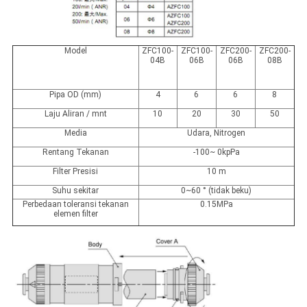
Model
ZFC100-
ZFC100-
ZFC200-
ZFC200-
04B
06B
06B
08B
Pipa OD (mm)
4
6
6
8
Laju Aliran / mnt
10
20
30
50
Media
Udara, Nitrogen
Rentang Tekanan
-100~ 0kpPa
Filter Presisi
10 m
Suhu sekitar
0~60 ° (tidak beku)
Perbedaan toleransi tekanan
0.15MPa
elemen filter