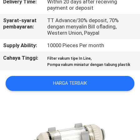
Delivery Time:
Within 20 days after receiving
payment or deposit
KONTROL
Syarat-syarat
TT Advance/30% deposit, 70%
KUALITAS
pembayaran:
dengan menyalin Bill oflading,
Western Union, Paypal
HUBUNGI
Supply Ability:
10000 Pieces Per month
KAMI
Cahaya Tinggi:
,
Filter vakum tipe In Line
Pompa vakum miniatur dengan tabung plastik
PERMINTAAN
HARGA TERBAIK
PENAWARAN
VR
SHOW
SITEMAP