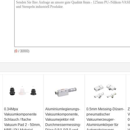
(
0
/ 3000)
0.34Mpa
Aluminiumlegierungs-
0.5mm Messing-Düsen-
Z
Vakuumkomponente
Vakuumkomponente,
pneumatischer
V
Schlauch / flache
Vakuumejektor mit
Vakuumerzeuger-
0
Vakuum Pad 2 - 50mm,
Durchmessermessing-
Aluminiumkörper für
s