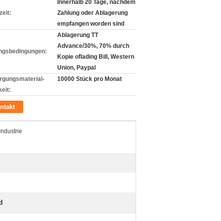
Innerhalb 20 Tage, nachdem
zeit:
Zahlung oder Ablagerung
empfangen worden sind
Ablagerung TT
Advance/30%, 70% durch
ngsbedingungen:
Kopie oflading Bill, Western
Union, Paypal
rgungsmaterial-
10000 Stück pro Monat
eit:
ntakt
ndustrie
d