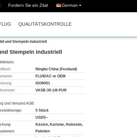
Fordern Sie ein Zitat
German
:
FLUG
QUALITÄTSKONTROLLE
 und Stempeln industriell
d Stempeln industriell
tdetails:
ftsort:
Ningbo China (Festland)
enname:
FLUIDAC or OEM
izierung:
ISO9001
lnummer:
VASB-30-1/8-PUR
ng und Versand AGB:
estellmenge:
5 Stück
USD5--
ckung
Kästen, Kartone, Holzetuis,
mationen:
Paletten