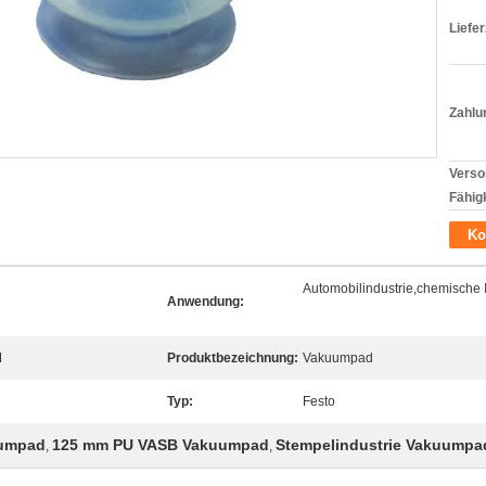
Liefer
Zahlu
Verso
Fähigk
Ko
Automobilindustrie,chemische I
Anwendung:
M
Produktbezeichnung:
Vakuumpad
Typ:
Festo
uumpad
125 mm PU VASB Vakuumpad
Stempelindustrie Vakuumpa
,
,