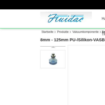
H
Startseite
Produkte
Vakuumkomponente
8m
T
8mm - 125mm PU-/Silikon-VASB