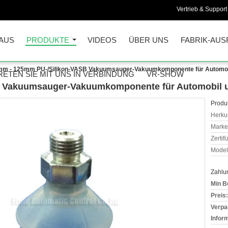
Vertrieb & Support 
AUS
PRODUKTE
VIDEOS
ÜBER UNS
FABRIK-AUS
m - 125mm PU-/Silikon-VASB Vakuumsauger-Vakuumkomponente für Automobil
RETEN SIE MIT UNS IN VERBINDUNG
VR-SHOW
 Vakuumsauger-Vakuumkomponente für Automobil un
Produk
Herkun
Mark
Zertif
Model
Zahlu
Min B
Preis:
Verpa
Infor