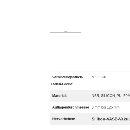
Verbindungsstück-
M5~G3/8
Faden-Größe:
Material:
NBR, SILICON, PU, FP
Auflagendurchmesser:
8 mm bis 125 mm
Silikon-VASB-Vak
Hervorheben: