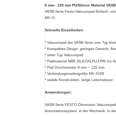
8 mm - 125 mm PU/Silicon Material VAS
VASB-Serie Festo-Vakuumpad Einfach- un
M5~G
Schnelle Einzelheiten:
* Vakuumpad der VASB-Serie vom Typ festo
* Kompaktes Design, geringes Gewicht, fl
* unter Typ Vakuumpad
* Padmaterial NBR,SILICON,PU,FPM zur A
* Pad Durchmesser 8 mm ~ 125 mm
* Verbindungsnadengröße M5~G3/8
* stabile Konstruktion, lange Lebensdauer
Anwendungen:
VASB-Serie FESTO-Dimension Vakuumpad, weit
Automationssystem, in der Mechanik, in der