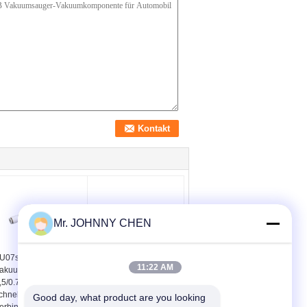
Mr. JOHNNY CHEN
U07s in der Linie
100L/M 1.2mm
11:22 AM
akuumerzeuger
kompakte
,5/0.7mm mit
Mehrstufenvakuumpumpe,
chnellem Einebnungs-
Vakuum-Anlagen-
Good day, what product are you looking 